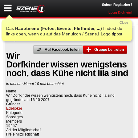
Schon Registriert?
Logg Dich ein!
Close
Das
Hauptmenu (Fotos, Events, Flirtfinder, ...)
findest du
links oben, wenn du auf das Menuicon / Szene1 Logo tippst.
Auf Facebook teilen
Gruppe beitreten
Wir
Dorfkinder wissen wenigstens
noch, dass Kühe nicht lila sind
in diesem Monat 10 mal betrachtet
Name
Wir Dorfkinder wissen wenigstens noch, dass Kühe nicht lila sind
gegründet am 16.10.2007
Gründer
Edeljoker
Kategorie
Sonstiges
Members
19457
Art der Mitgliedschaft
Freie Mitgliedschaft