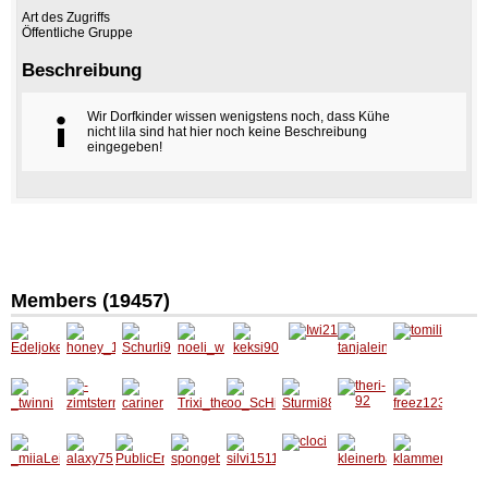
Art des Zugriffs
Öffentliche Gruppe
Beschreibung
Wir Dorfkinder wissen wenigstens noch, dass Kühe
nicht lila sind hat hier noch keine Beschreibung
eingegeben!
Members (19457)
Edeljok
honey_
Schurli
noeli_w
keksi90
Iwi21
tanjalei
tomili
er
15
99
n
_twinni
-
cariner
Trixi_th
oo_ScH
Sturmi8
theri-92
freez12
zimtste
e_only_
iZaNdR
8
3
rn-
one
a_oo