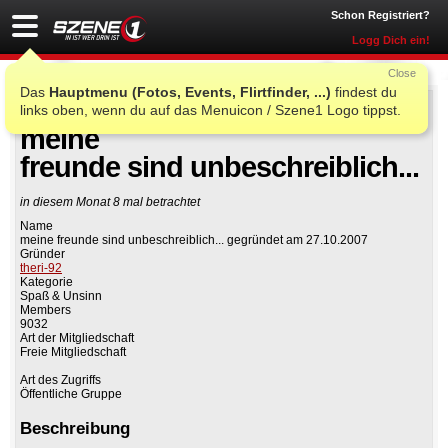
Schon Registriert?
Logg Dich ein!
Close
Das
Hauptmenu (Fotos, Events, Flirtfinder, ...)
findest du
links oben, wenn du auf das Menuicon / Szene1 Logo tippst.
Auf Facebook teilen
Gruppe beitreten
meine
freunde sind unbeschreiblich...
in diesem Monat 8 mal betrachtet
Name
meine freunde sind unbeschreiblich... gegründet am 27.10.2007
Gründer
theri-92
Kategorie
Spaß & Unsinn
Members
9032
Art der Mitgliedschaft
Freie Mitgliedschaft
Art des Zugriffs
Öffentliche Gruppe
Beschreibung