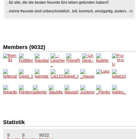
...für alle, die die besten freunde fürs leben gefunden haben!!
...meine freunde sind unbeschreiblich...toll, komisch, einzigartig, anders...=)
Members (9032)
theri-92
FortMin
Klaudia
_-
FlyingPi
-Lil-
teufelin
P-u-m-
or
90
Liesche
n
DeviL-
s-t-i
n-_
reiterca
David_
gangst
Lisi132
magdi_
_maus
Luez
julia010
rmen
1
a_bitch
3
teuferl
al89_
8
007
Impact
Playbo
lademei
Staubfl
Mausal
Zucker
_Playb
malibu_
basser
y_Girly
ne
ankerl_
333
schnec
unny93
94
14
12
kerl
_
Statistik
9
8
9032