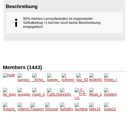
Beschreibung
90% meines Lernaufwandes ist organisierter
Selbstbetrug =) hat hier noch keine Beschreibung
eingegeben!
Members (1443)
Huttl
suesse
_AnNa
sweety
schoeni
paz_93
teuferl9
Hintes_
_lia
_92
_2201
_111
3
93
be_trop
snuggle
crash_i
CaRLO
wesi91
-C-H-R-
Moali_2
vickdto
ical
_cat
t
cOkXx
I-S-
ria
NuTtE2
0
Roland
xStern
Frauen
Dinosu
SaNdR
suchth
Nike24
zicke02
_1983
Chenx
arzt_19
msn
a124
aufn19
90
81