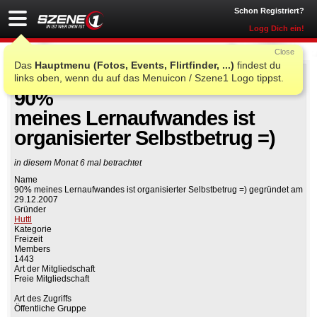
Schon Registriert?
Logg Dich ein!
Close
Das
Hauptmenu (Fotos, Events, Flirtfinder, ...)
findest du
links oben, wenn du auf das Menuicon / Szene1 Logo tippst.
Auf Facebook teilen
Gruppe beitreten
90%
meines Lernaufwandes ist
organisierter Selbstbetrug =)
in diesem Monat 6 mal betrachtet
Name
90% meines Lernaufwandes ist organisierter Selbstbetrug =) gegründet am
29.12.2007
Gründer
Huttl
Kategorie
Freizeit
Members
1443
Art der Mitgliedschaft
Freie Mitgliedschaft
Art des Zugriffs
Öffentliche Gruppe