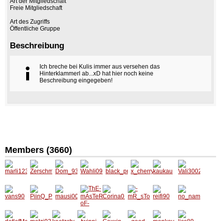
Art der Mitgliedschaft
Freie Mitgliedschaft
Art des Zugriffs
Öffentliche Gruppe
Beschreibung
Ich breche bei Kulis immer aus versehen das
Hinterklammerl ab...xD hat hier noch keine
Beschreibung eingegeben!
Members (3660)
marli12
Zersch
Dom_9
Wahli09
black_p
x_cherr
kaukau
Vali300
34
metterli
3
2
rincess
yfreak_
2
ng
_91
x
vans90
PiinQ_P
mausi0
Corina0
-
reifi90
no_na
ThE-
riinCes
000000
1
mR_sT
me_13