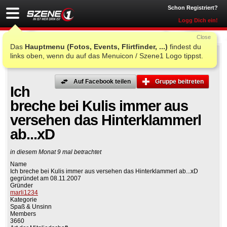
Schon Registriert?
Logg Dich ein!
Close
Das
Hauptmenu (Fotos, Events, Flirtfinder, ...)
findest du
links oben, wenn du auf das Menuicon / Szene1 Logo tippst.
Auf Facebook teilen
Gruppe beitreten
Ich
breche bei Kulis immer aus
versehen das Hinterklammerl
ab...xD
in diesem Monat 9 mal betrachtet
Name
Ich breche bei Kulis immer aus versehen das Hinterklammerl ab...xD
gegründet am 08.11.2007
Gründer
marli1234
Kategorie
Spaß & Unsinn
Members
3660