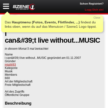
Schon Registriert?
Logg Dich ein!
Close
Das
Hauptmenu (Fotos, Events, Flirtfinder, ...)
findest du
links oben, wenn du auf das Menuicon / Szene1 Logo tippst.
Auf Facebook teilen
Gruppe beitreten
i
can&#39;t live without...MUSIC
in diesem Monat 5 mal betrachtet
Name
i can&#39;t live without...MUSIC gegründet am 01.11.2007
Gründer
mialiii93
Kategorie
Musik
Members
660
Art der Mitgliedschaft
Freie Mitgliedschaft
Art des Zugriffs
Öffentliche Gruppe
Beschreibung