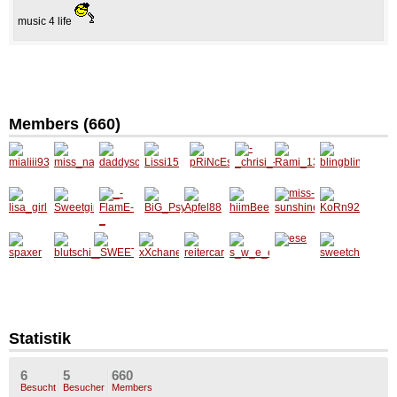
music 4 life
Members (660)
mialiii9
miss_n
daddys
Lissi15
pRiNcE
-
Rami_1
blingbli
3
ature
creditc
sS_-
_chrisi
3_
ngbaby
ardgirly
_-
lisa_girl
Sweetgi
_-
BiG_Ps
Apfel88
hiimBe
miss-
KoRn9
rl1990
FlamE-
yChO
eRzuQe
sunshin
2
_
rL_x
e
spaxer
blutschi
_SWEE
xXchan
reiterca
s_w_e_
ese
sweetc
_13
T_MAN
elXx
rmen
e_t_y
hrisi
U_
Statistik
6
5
660
Besucht
Besucher
Members