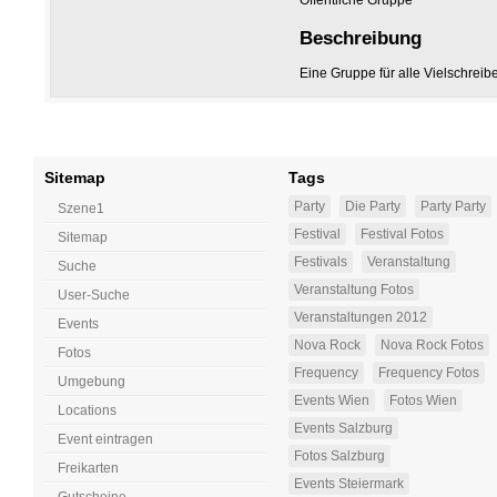
Öffentliche Gruppe
Beschreibung
Eine Gruppe für alle Vielschreib
Sitemap
Tags
Party
Die Party
Party Party
Szene1
Festival
Festival Fotos
Sitemap
Festivals
Veranstaltung
Suche
Veranstaltung Fotos
User-Suche
Veranstaltungen 2012
Events
Nova Rock
Nova Rock Fotos
Fotos
Frequency
Frequency Fotos
Umgebung
Events Wien
Fotos Wien
Locations
Events Salzburg
Event eintragen
Fotos Salzburg
Freikarten
Events Steiermark
Gutscheine