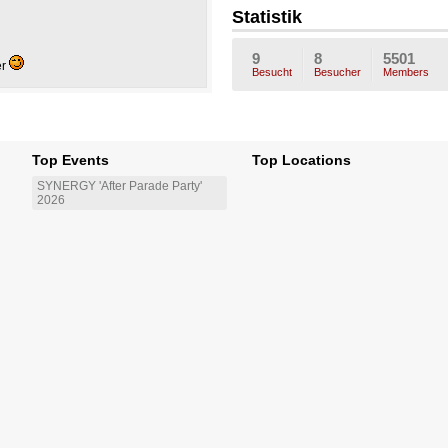
maus
_TeUfEl
esi
Engerl
ni
Statistik
ChEn_-
---
9
8
5501
er
Besucht
Besucher
Members
Top Events
Top Locations
SYNERGY 'After Parade Party'
2026