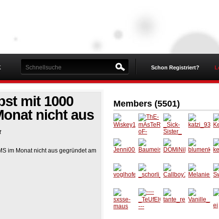
K
Schon Registriert?
L
st mit 1000
Members (5501)
Monat nicht aus
t
Wiskey
_Sick-
katzi_9
K
ThE-
19
Sister_
3
SMS im Monat nicht aus gegründet am
mAsTe
R-oF-
Jenni00
Baumei
DOMiNi
blumen
ke
dIsAsT
1
ster13
K_92
kind_14
9
eR
voglhof
_schorl
Callboy
Melanie
S
er_girl
i_
15
1991
_
sxsse-
----
tante_r
Vanille_
fo