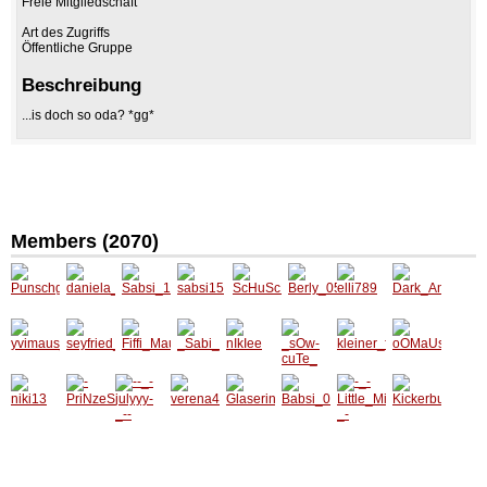
Freie Mitgliedschaft
Art des Zugriffs
Öffentliche Gruppe
Beschreibung
...is doch so oda? *gg*
Members (2070)
Punsch
daniela
Sabsi_
sabsi15
ScHuS
Berly_0
elli789
Dark_A
girl_15
_4444
1988
cHuLi
5
ngel02
yvimau
seyfrie
Fiffi_Ma
_Sabi_
nIkIee
_sOw-
kleiner
oOMaU
s_16
d_dani
usal
cuTe_
_feiglin
sOo
g1
niki13
-
--_-
verena
Glaseri
Babsi_
-_-
Kickerb
PriNze
julyyy-
4500
n
014
Little_M
unny
SsA-
_--
iss_Tall
y-_-