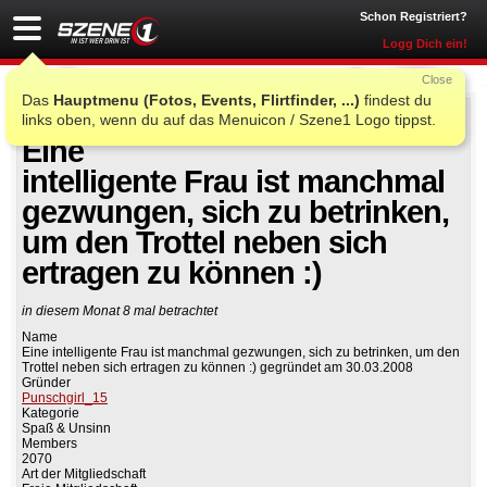
Schon Registriert?
Logg Dich ein!
Close
Das
Hauptmenu (Fotos, Events, Flirtfinder, ...)
findest du
links oben, wenn du auf das Menuicon / Szene1 Logo tippst.
Auf Facebook teilen
Gruppe beitreten
Eine
intelligente Frau ist manchmal
gezwungen, sich zu betrinken,
um den Trottel neben sich
ertragen zu können :)
in diesem Monat 8 mal betrachtet
Name
Eine intelligente Frau ist manchmal gezwungen, sich zu betrinken, um den
Trottel neben sich ertragen zu können :) gegründet am 30.03.2008
Gründer
Punschgirl_15
Kategorie
Spaß & Unsinn
Members
2070
Art der Mitgliedschaft