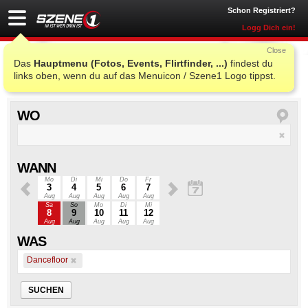
Schon Registriert?
Logg Dich ein!
Close
Dancefloor
Das
Hauptmenu (Fotos, Events, Flirtfinder, ...)
findest du
links oben, wenn du auf das Menuicon / Szene1 Logo tippst.
WO
WANN
Mo
Di
Mi
Do
Fr
3
4
5
6
7
Aug
Aug
Aug
Aug
Aug
Sa
So
Mo
Di
Mi
8
9
10
11
12
Aug
Aug
Aug
Aug
Aug
WAS
Dancefloor
SUCHEN