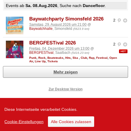
Events ab
Sa. 08.Aug.2026
, Suche nach
Dancefloor
.
Baywatchparty Simonsfeld 2026
2
Samstag, 29. August 2026 um 21:00
@
Baywatchhalle
, Simonsfeld
(5623.9 km)
BERGFESTival 2026
2
Freitag, 04. Dezember 2026 um 13:00
@
BERGFESTival
, Saalbach
(5416.23 km)
Punk
,
Rock
,
Beatsteaks
,
Hits
,
Ska
,
Club
,
Rap
,
Festival
,
Open
Air
,
Line Up
,
Tickets
Mehr zeigen
Zur Desktop Version
Diese Internetseite verarbeitet Cookies.
Cookie-Einstellungen
Alle Cookies zulassen