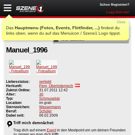
Schon Registriert?
Logg Dich ein!
Close
Das
Hauptmenu (Fotos, Events, Flirtfinder, ...)
findest du
Als Freund
links oben, wenn du auf das Menuicon / Szene1 Logo tippst.
Neue Nachricht
Manuel_1996
Liebesstatus:
verliebt
Herkunft:
Perg, Oberösterreich
Zuletzt Online:
31.07.2011 12:42
Alter:
30
Typ:
Schmusebär
Location:
im grab
Sternzeichen:
Wassermann
Beruf:
Schüler
Dabei seit:
06.02.2009
Triff mich demnächst:
Trag dich auf einem
Event
in den Meetpoint ein um deinen Freunden
zu zeigen wo man dich trifft!