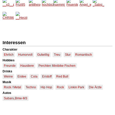
Interessen
Charakter
Ehrlich
Humorvoll
Gutwillig
Treu
Stur
Romantisch
Hobbies
Freunde
Haustiere
Perchten Minibike Fischen
Drinks
Weine
Eistee
Cola
Eristoff
Red Bull
Musik
Rock / Metal
Techno
Hip Hop
Rock
Linkin Park
Die Ärzte
Autos
Subaru,Bmw-M3