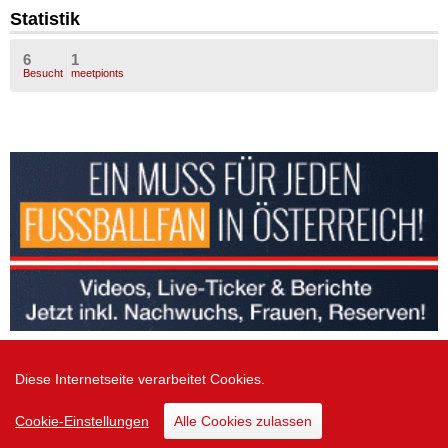
Statistik
6
1
Besucht
meetpionts
Diese Internetseite verarbeitet Cookies.
Zur Desktop Version
Cookie-Einstellungen
Alle Cookies zulassen