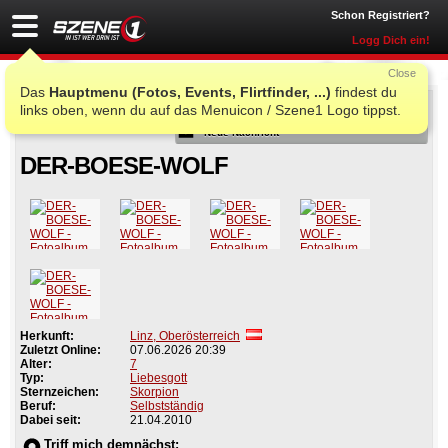
Schon Registriert?
Logg Dich ein!
Close
Das
Hauptmenu (Fotos, Events, Flirtfinder, ...)
findest du
Als Freund
links oben, wenn du auf das Menuicon / Szene1 Logo tippst.
Neue Nachricht
DER-BOESE-WOLF
Herkunft:
Linz, Oberösterreich
Zuletzt Online:
07.06.2026 20:39
Alter:
7
Typ:
Liebesgott
Sternzeichen:
Skorpion
Beruf:
Selbstständig
Dabei seit:
21.04.2010
Triff mich demnächst: