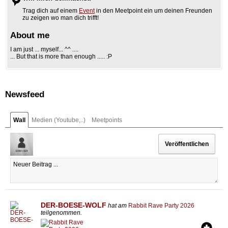
Trag dich auf einem
Event
in den Meetpoint ein um deinen Freunden
zu zeigen wo man dich trifft!
About me
I am just ... myself... ^^ ....
... But that is more than enough ..... :P
Newsfeed
Wall
Medien (Youtube,..)
Meetpoints
DER-BOESE-WOLF
hat am
Rabbit Rave Party 2026
teilgenommen.