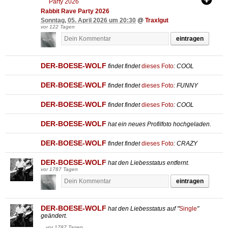
Rabbit Rave Party 2026
Sonntag, 05. April 2026 um 20:30
@
Traxlgut
vor 122 Tagen
eintragen
DER-BOESE-WOLF
findet
findet
dieses Foto
: COOL
DER-BOESE-WOLF
findet
findet
dieses Foto
: FUNNY
DER-BOESE-WOLF
findet
findet
dieses Foto
: COOL
DER-BOESE-WOLF
hat ein neues Profilfoto hochgeladen.
DER-BOESE-WOLF
findet
findet
dieses Foto
: CRAZY
DER-BOESE-WOLF
hat den Liebesstatus entfernt.
vor 1787 Tagen
eintragen
DER-BOESE-WOLF
hat den Liebesstatus auf "
Single
"
geändert.
vor 1787 Tagen