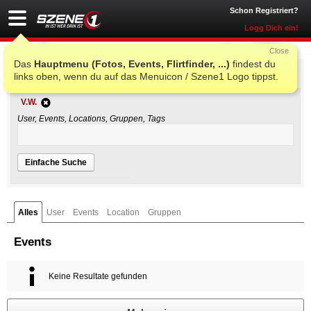
Schon Registriert?
Logg Dich ein!
Close
Das
Hauptmenu (Fotos, Events, Flirtfinder, ...)
findest du
Einfache Suche
links oben, wenn du auf das Menuicon / Szene1 Logo tippst.
V.W.
User, Events, Locations, Gruppen, Tags
Einfache Suche
Alles
User
Events
Location
Gruppen
Events
Keine Resultate gefunden