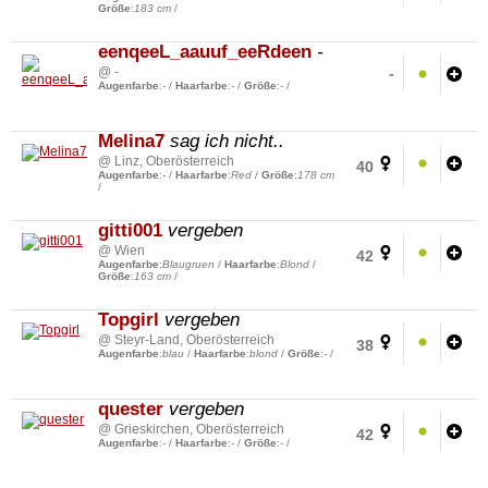
Größe
:
183 cm
/
eenqeeL_aauuf_eeRdeen
-
-
@ -
Augenfarbe
:
-
/
Haarfarbe
:
-
/
Größe
:
-
/
Melina7
sag ich nicht..
@ Linz, Oberösterreich
40
Augenfarbe
:
-
/
Haarfarbe
:
Red
/
Größe
:
178 cm
/
gitti001
vergeben
@ Wien
42
Augenfarbe
:
Blaugruen
/
Haarfarbe
:
Blond
/
Größe
:
163 cm
/
Topgirl
vergeben
@ Steyr-Land, Oberösterreich
38
Augenfarbe
:
blau
/
Haarfarbe
:
blond
/
Größe
:
-
/
quester
vergeben
@ Grieskirchen, Oberösterreich
42
Augenfarbe
:
-
/
Haarfarbe
:
-
/
Größe
:
-
/