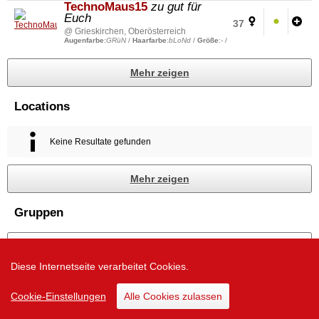
TechnoMaus15
zu gut für
Euch
37
@ Grieskirchen, Oberösterreich
Augenfarbe
:
GRüN
/
Haarfarbe
:
bLoNd
/
Größe
:
-
/
Mehr zeigen
Locations
Keine Resultate gefunden
Mehr zeigen
Gruppen
Mehr zeigen
Diese Internetseite verarbeitet Cookies.
Zur Desktop Version
Cookie-Einstellungen
Alle Cookies zulassen