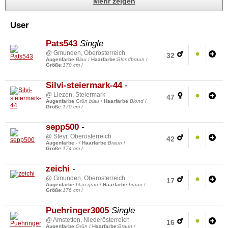
Mehr zeigen
User
Pats543
Single
@ Gmunden, Oberösterreich
32
Augenfarbe
:
Blau
/
Haarfarbe
:
Blondbraun
/
Größe
:
170 cm
/
Silvi-steiermark-44
-
@ Liezen, Steiermark
47
Augenfarbe
:
Grün blau
/
Haarfarbe
:
Blond
/
Größe
:
170 cm
/
sepp500
-
@ Steyr, Oberösterreich
42
Augenfarbe
:
-
/
Haarfarbe
:
Braun
/
Größe
:
174 cm
/
zeichi
-
@ Gmunden, Oberösterreich
17
Augenfarbe
:
blau-grau
/
Haarfarbe
:
braun
/
Größe
:
176 cm
/
Puehringer3005
Single
@ Amstetten, Niederösterreich
16
Augenfarbe
:
Grün
/
Haarfarbe
:
Braun
/