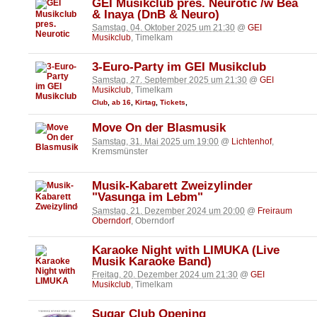
GEI Musikclub pres. Neurotic /w Bea
& Inaya (DnB & Neuro)
Samstag, 04. Oktober 2025 um 21:30
@
GEI
Musikclub
, Timelkam
3-Euro-Party im GEI Musikclub
Samstag, 27. September 2025 um 21:30
@
GEI
Musikclub
, Timelkam
Club
,
ab 16
,
Kirtag
,
Tickets
,
Move On der Blasmusik
Samstag, 31. Mai 2025 um 19:00
@
Lichtenhof
,
Kremsmünster
Musik-Kabarett Zweizylinder
"Vasunga im Lebm"
Samstag, 21. Dezember 2024 um 20:00
@
Freiraum
Oberndorf
, Oberndorf
Karaoke Night with LIMUKA (Live
Musik Karaoke Band)
Freitag, 20. Dezember 2024 um 21:30
@
GEI
Musikclub
, Timelkam
Sugar Club Opening