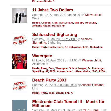
Pirmoser-Straße 8
11 Jahre Two Dollars
Sonntag, 14. August 2011 um 20:00
@
Wildwechsel
,
Wels
House
,
Cocoon
,
Club
,
Two Dollars
,
Ministry Of Sound
,
Anthony Roach
,
Markus Fix
Schlossfest Sigharting
Samstag, 03. Mai 2003 um 21:00
@
Schloss
Sigharting
, Sigharting
Musik
,
Party
,
Rocky
,
Bars
,
AT
,
Schärding
,
4771
,
Sigharting
Watergate
Mittwoch, 30. April 2003 um 21:00
@
Wasserschloß
,
Aistersheim
Musik
,
Party
,
Frau
,
Watergate
,
Schlumberger
,
Schlumberger
Sparkling
,
AT
,
4676
,
Aistersheim 1
,
Aistersheim
,
2100
,
2230
,
Beach Party 2003
Sonntag, 20. April 2003 um 19:00
@
Absolut Ostbahn
,
Linz
Musik
,
Party
,
4020
,
Beach
,
linz
,
AT
Electronic Club Tunnel III - Musik für
Millionen
Samstag, 08. März 2003 um 00:00
@
Club Tunnel
, Linz