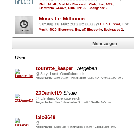
Klein
,
Musik
,
Bushido
,
Electronic
,
Club
,
Live
,
4020
,
Electronic
,
Groove
,
Club
,
linz
,
AT
,
Bockgasse 2
Musik für Millionen
Samstag, 08. März 2003 um 00:00
@
Club Tunnel
, Linz
Musik
,
4020
,
Electronic
,
linz
,
AT
,
Electronic
,
Bockgasse 2
,
Mehr zeigen
User
tourette_kasperl
vergeben
@ Steyr-Land, Oberösterreich
Augenfarbe
:
grün braun
/
Haarfarbe
:
rostig xD
/
Größe
:
166 cm
/
20Daniel19
Single
@ Eferding, Oberösterreich
Augenfarbe
:
Blau
/
Haarfarbe
:
Brünett
/
Größe
:
165 cm
/
lalo3649
-
@ -
Augenfarbe
:
graublau
/
Haarfarbe
:
braun
/
Größe
:
185 cm
/