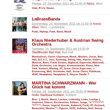
Freitag, 23. Dezember 2011 um 22:00
@
Alpha
, Wien
Club
,
R´n´b
,
House
LaBrassBanda
Donnerstag, 24. November 2011 um 21:00
@
Arena
Wien
, Wien - Landstraße
Punk
,
Hiphop
,
Funk
,
Band
,
Musik
Klaus Niederhuber & Austrian Swing
Orchestra
Samstag, 24. September 2011 um 19:30
@
Stadttheater Bad Hall
, Bad Hall
Musikalisch
,
Christ
,
Charmant
,
Musik
,
Musiker
,
Jesus
,
Bad
Hall
,
B.E.S.T.
,
Jazz
,
Samstag
,
Swing
,
Hits
,
Klavier
,
Gitarre
,
Musical
,
Bass
,
Frank Sinatra
,
Bigband
,
Superstar
,
Мαяσσи5
,
Evita
,
Orchestra
,
Las Vegas
,
Kremsmünster
,
Klaus
,
New
York
,
Konzert
,
Montag
,
AT
,
Jesus Christ Superstar
,
->
Erinnerung
,
Mail
,
Orchester
,
Hall
,
Jesus Christ
,
Publikum
,
4540
,
Hauptplatz
,
Hauptplatz 5
,
Steyrer Straße 7
MARTINA SCHWARZMANN - Wer
Glück hat kommt
Freitag, 09. September 2011 um 20:00
@
Andreas
Hofer Stadtsaal Kufstein
, Kufstein
Brav :)
,
Musik
,
Music
,
Lachen
,
Lebendig
,
Links
,
Lustige:)
,
Inspiriert
,
Gitarre
,
Kirchenchor
,
Söllner
,
Junge
,
^1^!°!^!!°!°!°!
°!!°!°!°^!
,
Kunst
,
Jugend
,
Events
,
Kabarett
,
Fredl
,
AT
,
Gerhard
,
Bauernhof
,
Martina^^
,
Figuren
,
6330
,
Kufstein
,
Dorf
,
Georg-