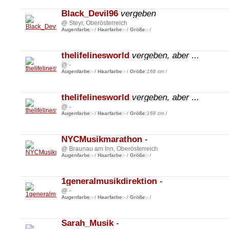
Black_Devil96
vergeben
@ Steyr, Oberösterreich
Augenfarbe
:
-
/
Haarfarbe
:
-
/
Größe
:
-
/
thelifelinesworld
vergeben, aber ...
@ -
Augenfarbe
:
-
/
Haarfarbe
:
-
/
Größe
:
168 cm
/
thelifelinesworld
vergeben, aber ...
@ -
Augenfarbe
:
-
/
Haarfarbe
:
-
/
Größe
:
168 cm
/
NYCMusikmarathon
-
@ Braunau am Inn, Oberösterreich
Augenfarbe
:
-
/
Haarfarbe
:
-
/
Größe
:
-
/
1generalmusikdirektion
-
@ -
Augenfarbe
:
-
/
Haarfarbe
:
-
/
Größe
:
-
/
Sarah_Musik
-