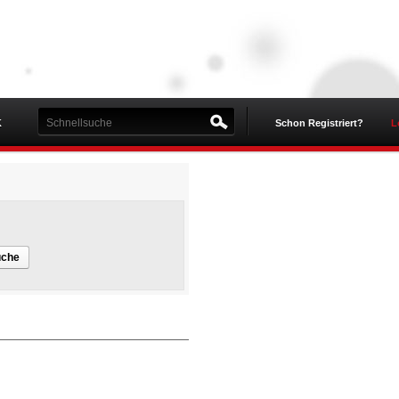
K
Schon Registriert?
L
uche