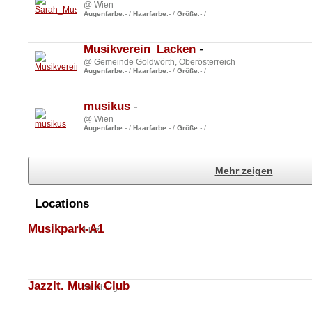
@ Wien
Augenfarbe
:
-
/
Haarfarbe
:
-
/
Größe
:
-
/
Musikverein_Lacken
-
@ Gemeinde Goldwörth, Oberösterreich
Augenfarbe
:
-
/
Haarfarbe
:
-
/
Größe
:
-
/
musikus
-
@ Wien
Augenfarbe
:
-
/
Haarfarbe
:
-
/
Größe
:
-
/
Mehr zeigen
Locations
Musikpark-A1
Linz
JazzIt. Musik Club
Salzburg