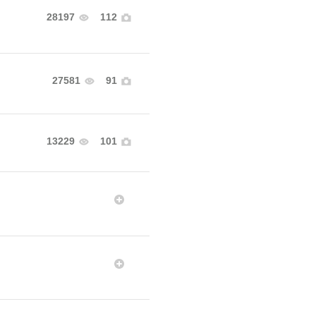
28197
112
27581
91
13229
101