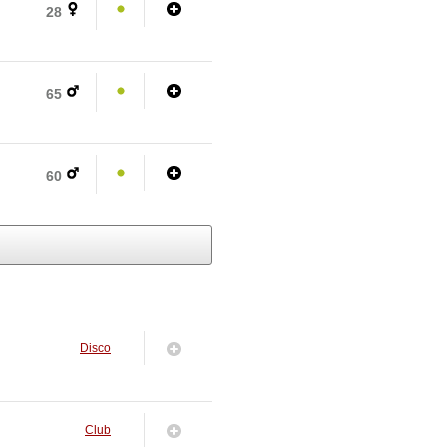
28
65
60
Disco
Club