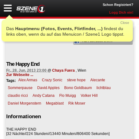
Schon Registriert?
Logg Dich ein!
Close
Das
Hauptmenu (Fotos, Events, Flirtfinder, ...)
findest du
ICH WAR AUCH DORT
links oben, wenn du auf das Menuicon / Szene1 Logo tippst.
Auf Facebook teilen
The Happy End
Fr., 28. Jun. 2013 23:00
@
Chaya Fuera
, Wien
Zur Webseite ...
Alex Armas
Crazy Sonic
steve hope
Alecante
Tags:
Sommerpause
David Apples
Bono Goldbaum
lichtblau
claudio ricci
Andy Catana
Flo Muigg
Volker Hill
Daniel Morgenstern
Megablast
Rik Moser
Informationen
THE HAPPY END
[32 Nächte//224 Stunden//13440 Minuten//806400 Sekunden]