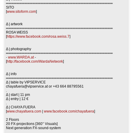
════════════════════════════════════════
SITO
[
www.sitoform.com
]
Δ | artwork
════════════════════════════════════════
ROSA WEISS
[
https://www.facebook.com/rosa.weiss.7
]
Δ | photography
════════════════════════════════════════
-
www.WARDA.at
-
[
http://facebook.com/WardaNetwork
]
Δ | info
════════════════════════════════════════
Δ | table by VIPSERVICE
chayafuera@vipservice.at
or +43 664 88795561
.
Δ | start | 11 pm
Δ | entry | 12 €
.
Δ | CHAYA FUERA
[
www.chayafuera.com
|
www.facebook.com/chayafuera
]
2 Floors
20 FX-projections [360° Visuals]
Next generation FX-sound-system
.