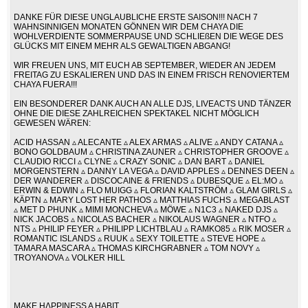
DANKE FÜR DIESE UNGLAUBLICHE ERSTE SAISON!!! NACH 7
WAHNSINNIGEN MONATEN GÖNNEN WIR DEM CHAYA DIE
WOHLVERDIENTE SOMMERPAUSE UND SCHLIEßEN DIE WEGE DES
GLÜCKS MIT EINEM MEHR ALS GEWALTIGEN ABGANG!
WIR FREUEN UNS, MIT EUCH AB SEPTEMBER, WIEDER AN JEDEM
FREITAG ZU ESKALIEREN UND DAS IN EINEM FRISCH RENOVIERTEM
CHAYA FUERA!!!
EIN BESONDERER DANK AUCH AN ALLE DJS, LIVEACTS UND TÄNZER
OHNE DIE DIESE ZAHLREICHEN SPEKTAKEL NICHT MÖGLICH
GEWESEN WÄREN:
ACID HASSAN ▵ ALECANTE ▵ ALEX ARMAS ▵ ALIVE ▵ ANDY CATANA ▵
BONO GOLDBAUM ▵ CHRISTINA ZAUNER ▵ CHRISTOPHER GROOVE ▵
CLAUDIO RICCI ▵ CLYNE ▵ CRAZY SONIC ▵ DAN BART ▵ DANIEL
MORGENSTERN ▵ DANNY LA VEGA ▵ DAVID APPLES ▵ DENNES DEEN ▵
DER WANDERER ▵ DISCOCAINE & FRIENDS ▵ DUBESQUE ▵ EL:MO ▵
ERWIN & EDWIN ▵ FLO MUIGG ▵ FLORIAN KALTSTRÖM ▵ GLAM GIRLS ▵
KÄPTN ▵ MARY LOST HER PATHOS ▵ MATTHIAS FUCHS ▵ MEGABLAST
▵ MET D PHUNK ▵ MIMI MONCHEVA ▵ MÖWE ▵ N1C3 ▵ NAKED DJS ▵
NICK JACOBS ▵ NICOLAS BACHER ▵ NIKOLAUS WAGNER ▵ NTFO ▵
NTS ▵ PHILIP FEYER ▵ PHILIPP LICHTBLAU ▵ RAMKO85 ▵ RIK MOSER ▵
ROMANTIC ISLANDS ▵ RUUK ▵ SEXY TOILETTE ▵ STEVE HOPE ▵
TAMARA MASCARA ▵ THOMAS KIRCHGRABNER ▵ TOM NOVY ▵
TROYANOVA ▵ VOLKER HILL
MAKE HΔPPINESS A HABIT.