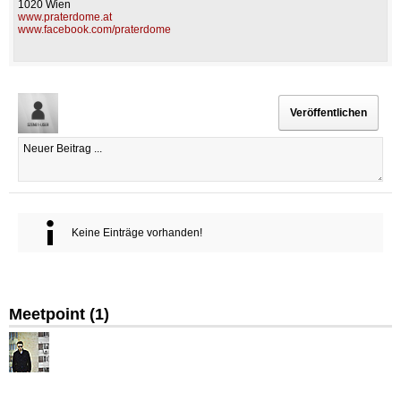
1020 Wien
www.praterdome.at
www.facebook.com/praterdome
Keine Einträge vorhanden!
Meetpoint (
1
)
BorisK