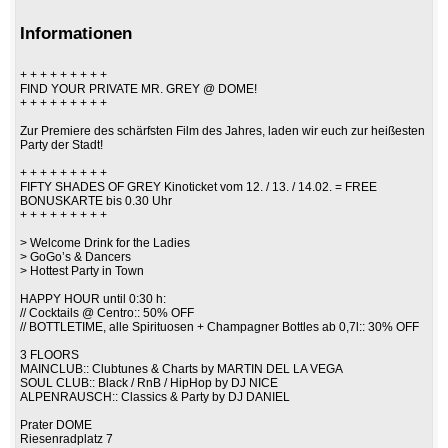
Informationen
+ + + + + + + + +
FIND YOUR PRIVATE MR. GREY @ DOME!
+ + + + + + + + +
Zur Premiere des schärfsten Film des Jahres, laden wir euch zur heißesten
Party der Stadt!
+ + + + + + + + +
FIFTY SHADES OF GREY Kinoticket vom 12. / 13. / 14.02. = FREE
BONUSKARTE bis 0.30 Uhr
+ + + + + + + + +
> Welcome Drink for the Ladies
> GoGo’s & Dancers
> Hottest Party in Town
HAPPY HOUR until 0:30 h:
// Cocktails @ Centro:: 50% OFF
// BOTTLETIME, alle Spirituosen + Champagner Bottles ab 0,7l:: 30% OFF
3 FLOORS
MAINCLUB:: Clubtunes & Charts by MARTIN DEL LA VEGA
SOUL CLUB:: Black / RnB / HipHop by DJ NICE
ALPENRAUSCH:: Classics & Party by DJ DANIEL
Prater DOME
Riesenradplatz 7