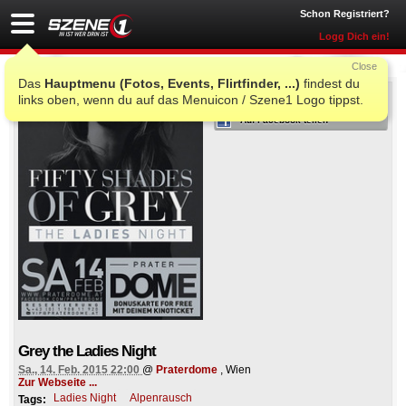
Schon Registriert?
Logg Dich ein!
Close
Das
Hauptmenu (Fotos, Events, Flirtfinder, ...)
findest du
ICH WAR AUCH DORT
links oben, wenn du auf das Menuicon / Szene1 Logo tippst.
Auf Facebook teilen
Grey the Ladies Night
Sa., 14. Feb. 2015 22:00
@
Praterdome
, Wien
Zur Webseite ...
Ladies Night
Alpenrausch
Tags: