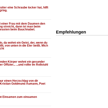
tter eine Schraube locker hat, hilft
gring.
 einer Frau mit dem Daumen den
g streicht, dann ist man beim
inrasten beim Bauchnabel.
Empfehlungen
o, da wohnt ein Geist, der, wenn du
ßt, von unten in die Eier beißt. Mich
icht
unden Körper wohnt ein gesunder
r Offizier... ...und rollte im Rollstuhl
 nur einen Herzschlag von dir
ir Kristian Goldmund Aumann, Poet
ht Einsamen zum einsamen