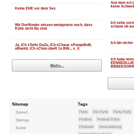
Seit dem ich 
keine Schwei
Keine EHE vor dem Sex
Ich sehe vorm
Wir Dorfkinder wissen wenigstens noch, dass
schaue ob auc
Kühe nicht lila sind
Ich bin nicht
Ja, iCh sTeHe DaZu, iCh sChaue sPonqeBoB,
oBwohL iCh sChon übeR 1o BiN... x_X
Ich habe imm
EENNDDLLII
Mehr...
BBBEEGGRRR
Sitemap
Tags
Party
Die Party
Party Party
Szene1
Festival
Festival Fotos
Sitemap
Festivals
Veranstaltung
Suche