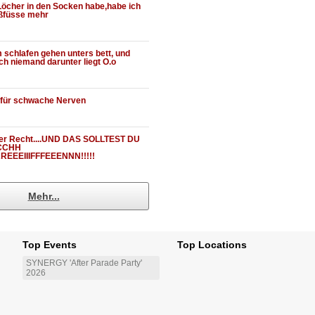
Löcher in den Socken habe,habe ich
ßfüsse mehr
 schlafen gehen unters bett, und
h niemand darunter liegt O.o
s für schwache Nerven
er Recht....UND DAS SOLLTEST DU
CCHH
EEEIIIFFFEEENNN!!!!!
Mehr...
Top Events
Top Locations
SYNERGY 'After Parade Party'
2026