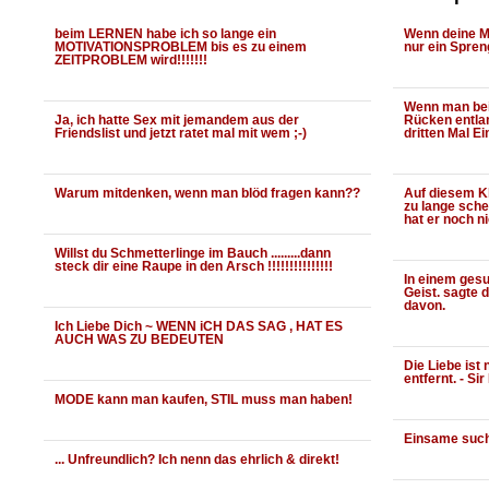
beim LERNEN habe ich so lange ein
Wenn deine Mu
MOTIVATIONSPROBLEM bis es zu einem
nur ein Spren
ZEITPROBLEM wird!!!!!!!
Wenn man bei
Ja, ich hatte Sex mit jemandem aus der
Rücken entlan
Friendslist und jetzt ratet mal mit wem ;-)
dritten Mal E
Warum mitdenken, wenn man blöd fragen kann??
Auf diesem Kl
zu lange schei
hat er noch n
Willst du Schmetterlinge im Bauch .........dann
steck dir eine Raupe in den Arsch !!!!!!!!!!!!!!!
In einem ges
Geist. sagte de
davon.
Ich Liebe Dich ~ WENN iCH DAS SAG , HAT ES
AUCH WAS ZU BEDEUTEN
Die Liebe ist
entfernt. - S
MODE kann man kaufen, STIL muss man haben!
Einsame suc
... Unfreundlich? Ich nenn das ehrlich & direkt!