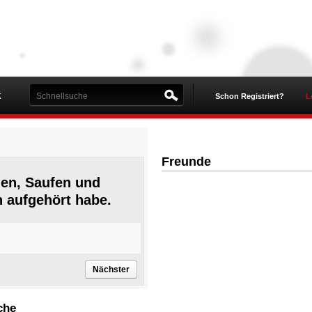
K
Schon Registriert?
L
Freunde
hen, Saufen und
n aufgehört habe.
che