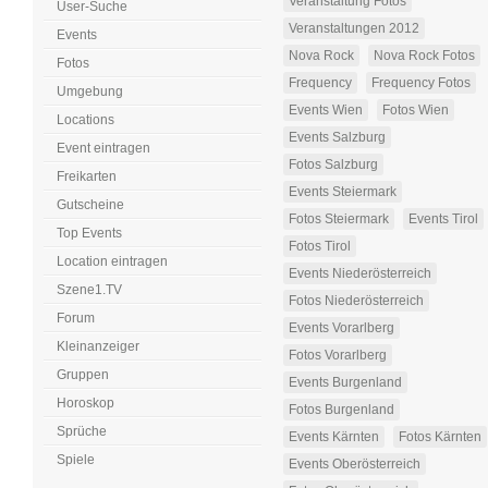
Veranstaltung Fotos
User-Suche
Veranstaltungen 2012
Events
Nova Rock
Nova Rock Fotos
Fotos
Frequency
Frequency Fotos
Umgebung
Events Wien
Fotos Wien
Locations
Events Salzburg
Event eintragen
Fotos Salzburg
Freikarten
Events Steiermark
Gutscheine
Fotos Steiermark
Events Tirol
Top Events
Fotos Tirol
Location eintragen
Events Niederösterreich
Szene1.TV
Fotos Niederösterreich
Forum
Events Vorarlberg
Kleinanzeiger
Fotos Vorarlberg
Gruppen
Events Burgenland
Horoskop
Fotos Burgenland
Sprüche
Events Kärnten
Fotos Kärnten
Spiele
Events Oberösterreich