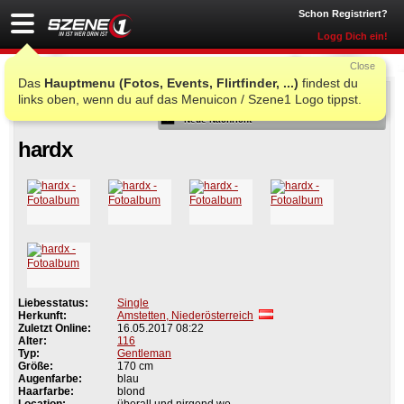
Schon Registriert?
Logg Dich ein!
Close
Das
Hauptmenu (Fotos, Events, Flirtfinder, ...)
findest du
Als Freund
links oben, wenn du auf das Menuicon / Szene1 Logo tippst.
Neue Nachricht
hardx
Liebesstatus:
Single
Herkunft:
Amstetten, Niederösterreich
Zuletzt Online:
16.05.2017 08:22
Alter:
116
Typ:
Gentleman
Größe:
170 cm
Augenfarbe:
blau
Haarfarbe:
blond
Location:
überall und nirgend wo