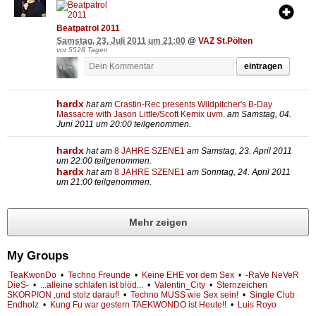
Beatpatrol 2011
Samstag, 23. Juli 2011 um 21:00
@
VAZ St.Pölten
vor 5528 Tagen
eintragen
hardx
hat am
Crastin-Rec presents Wildpitcher's B-Day
Massacre with Jason Little/Scott Kemix uvm.
am Samstag, 04.
Juni 2011 um 20:00 teilgenommen.
hardx
hat am
8 JAHRE SZENE1
am Samstag, 23. April 2011
um 22:00 teilgenommen.
hardx
hat am
8 JAHRE SZENE1
am Sonntag, 24. April 2011
um 21:00 teilgenommen.
Mehr zeigen
My Groups
TeaKwonDo
•
Techno Freunde
•
Keine EHE vor dem Sex
•
-RaVe NeVeR
DieS-
•
...alleine schlafen ist blöd...
•
Valentin_City
•
Sternzeichen
SKORPION ,und stolz darauf!
•
Techno MUSS wie Sex sein!
•
Single Club
Endholz
•
Kung Fu war gestern TAEKWONDO ist Heute!!
•
Luis Royo