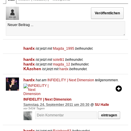
hardx
ist jetzt mit
Magda_1995
befreundet.
hardx
ist jetzt mit
soletti1
befreundet.
hardx
ist jetzt mit
magda_12
befreundet.
KAzchen
ist jetzt mit
hardx
befreundet.
hardx
hat am
INFIDELITY | Next Dimension
teilgenommen.
INFIDELITY | Next Dimension
Samstag, 24. September 2011 um 20:30
@
SU Halle
vor 5434 Tagen
eintragen
hardx
ist jetzt mit
Rainbow83
befreundet.