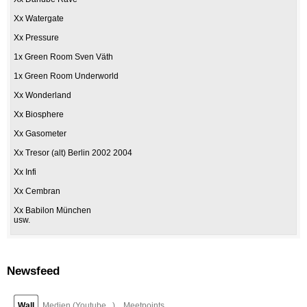
Xx Watergate
Xx Pressure
1x Green Room Sven Väth
1x Green Room Underworld
Xx Wonderland
Xx Biosphere
Xx Gasometer
Xx Tresor (alt) Berlin 2002 2004
Xx Infi
Xx Cembran
Xx Babilon München
usw.
Newsfeed
Wall
Medien (Youtube,..)
Meetpoints