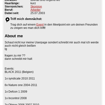
Haarlänge:
kurz
Sternzeichen:
Skorpion
Beruf:
Arbeiter
Dabei seit:
25.07.2003
Triff mich demnächst:
Trag dich auf einem
Event
in den Meetpoint ein um deinen Freunden
zu zeigen wo man dich trifft!
About me
Schaut nicht nur meine Userpage sondert schreibt mir auch mal ich werde
auch nicht gleich beißen
lg
fragen zu mir ??
dann schreibt mir halt
Events:
BLACK 2011 (Belgien)
1x syndicate 2010 2011
6x Nature one 2004-2011
1x Defcon 1 2009
1x Incontrol 2008
2x Qlimax 2006 2007 2010