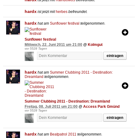
hardx
ist jetzt mit
herbes
befreundet.
hardx
hat am
Sunflower festival
teilgenommen.
Sunflower festival
Mittwoch, 22. Juni 2011 um 21:00
@
Kolmgut
vor 5528 Tagen
eintragen
hardx
hat am
Summer Clubbing 2011 - Destination:
Dreamland
teilgenommen.
Summer Clubbing 2011 - Destination: Dreamland
Freitag, 08. Juli 2011 um 21:00
@
Access Park Gmünd
vor 5528 Tagen
eintragen
hardx
hat am
Beatpatrol 2011
teilgenommen.