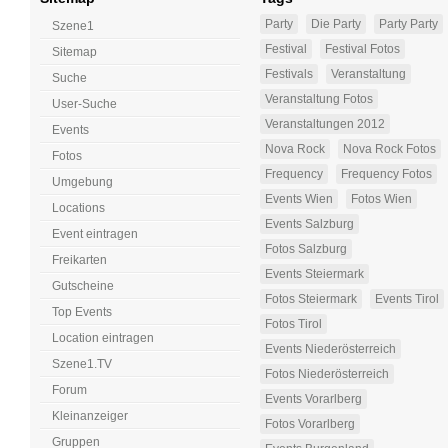
Party
Die Party
Party Party
Szene1
Festival
Festival Fotos
Sitemap
Festivals
Veranstaltung
Suche
Veranstaltung Fotos
User-Suche
Veranstaltungen 2012
Events
Nova Rock
Nova Rock Fotos
Fotos
Frequency
Frequency Fotos
Umgebung
Events Wien
Fotos Wien
Locations
Events Salzburg
Event eintragen
Fotos Salzburg
Freikarten
Events Steiermark
Gutscheine
Fotos Steiermark
Events Tirol
Top Events
Fotos Tirol
Location eintragen
Events Niederösterreich
Szene1.TV
Fotos Niederösterreich
Forum
Events Vorarlberg
Kleinanzeiger
Fotos Vorarlberg
Gruppen