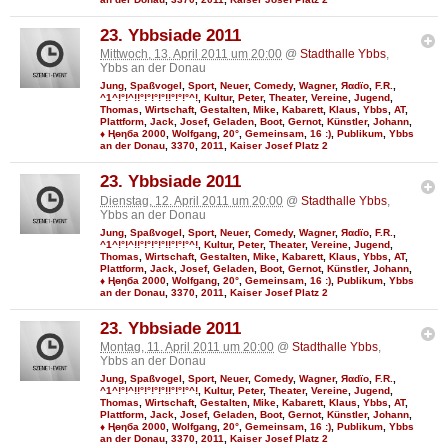
23. Ybbsiade 2011
Mittwoch, 13. April 2011 um 20:00
@
Stadthalle Ybbs
,
Ybbs an der Donau
Jung
,
Spaßvogel
,
Sport
,
Neuer
,
Comedy
,
Wagner
,
Яαdϊo
,
F.R.
,
^1^!°!^!!°!°!°!°!!°!°!°^!
,
Kultur
,
Peter
,
Theater
,
Vereine
,
Jugend
,
Thomas
,
Wirtschaft
,
Gestalten
,
Mike
,
Kabarett
,
Klaus
,
Ybbs
,
AT
,
Plattform
,
Jack
,
Josef
,
Geladen
,
Boot
,
Gernot
,
Künstler
,
Johann
,
♦ Ңөηба 2000
,
Wolfgang
,
20°
,
Gemeinsam
,
16 :)
,
Publikum
,
Ybbs
an der Donau
,
3370
,
2011
,
Kaiser Josef Platz 2
23. Ybbsiade 2011
Dienstag, 12. April 2011 um 20:00
@
Stadthalle Ybbs
,
Ybbs an der Donau
Jung
,
Spaßvogel
,
Sport
,
Neuer
,
Comedy
,
Wagner
,
Яαdϊo
,
F.R.
,
^1^!°!^!!°!°!°!°!!°!°!°^!
,
Kultur
,
Peter
,
Theater
,
Vereine
,
Jugend
,
Thomas
,
Wirtschaft
,
Gestalten
,
Mike
,
Kabarett
,
Klaus
,
Ybbs
,
AT
,
Plattform
,
Jack
,
Josef
,
Geladen
,
Boot
,
Gernot
,
Künstler
,
Johann
,
♦ Ңөηба 2000
,
Wolfgang
,
20°
,
Gemeinsam
,
16 :)
,
Publikum
,
Ybbs
an der Donau
,
3370
,
2011
,
Kaiser Josef Platz 2
23. Ybbsiade 2011
Montag, 11. April 2011 um 20:00
@
Stadthalle Ybbs
,
Ybbs an der Donau
Jung
,
Spaßvogel
,
Sport
,
Neuer
,
Comedy
,
Wagner
,
Яαdϊo
,
F.R.
,
^1^!°!^!!°!°!°!°!!°!°!°^!
,
Kultur
,
Peter
,
Theater
,
Vereine
,
Jugend
,
Thomas
,
Wirtschaft
,
Gestalten
,
Mike
,
Kabarett
,
Klaus
,
Ybbs
,
AT
,
Plattform
,
Jack
,
Josef
,
Geladen
,
Boot
,
Gernot
,
Künstler
,
Johann
,
♦ Ңөηба 2000
,
Wolfgang
,
20°
,
Gemeinsam
,
16 :)
,
Publikum
,
Ybbs
an der Donau
,
3370
,
2011
,
Kaiser Josef Platz 2