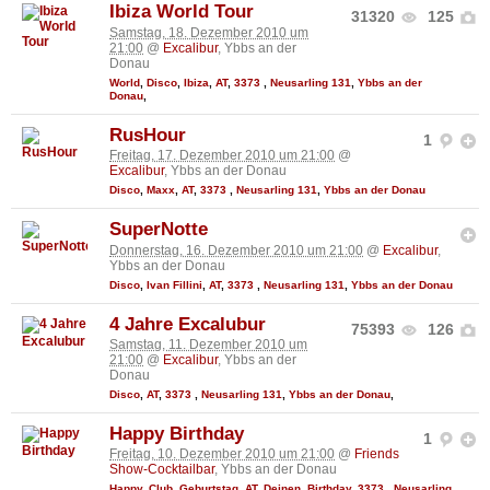
Ibiza World Tour
31320
125
Samstag, 18. Dezember 2010 um
21:00
@
Excalibur
, Ybbs an der
Donau
World
,
Disco
,
Ibiza
,
AT
,
3373
,
Neusarling 131
,
Ybbs an der
Donau
,
RusHour
1
Freitag, 17. Dezember 2010 um 21:00
@
Excalibur
, Ybbs an der Donau
Disco
,
Maxx
,
AT
,
3373
,
Neusarling 131
,
Ybbs an der Donau
SuperNotte
Donnerstag, 16. Dezember 2010 um 21:00
@
Excalibur
,
Ybbs an der Donau
Disco
,
Ivan Fillini
,
AT
,
3373
,
Neusarling 131
,
Ybbs an der Donau
4 Jahre Excalubur
75393
126
Samstag, 11. Dezember 2010 um
21:00
@
Excalibur
, Ybbs an der
Donau
Disco
,
AT
,
3373
,
Neusarling 131
,
Ybbs an der Donau
,
Happy Birthday
1
Freitag, 10. Dezember 2010 um 21:00
@
Friends
Show-Cocktailbar
, Ybbs an der Donau
Happy
,
Club
,
Geburtstag
,
AT
,
Deinen
,
Birthday
,
3373
,
Neusarling