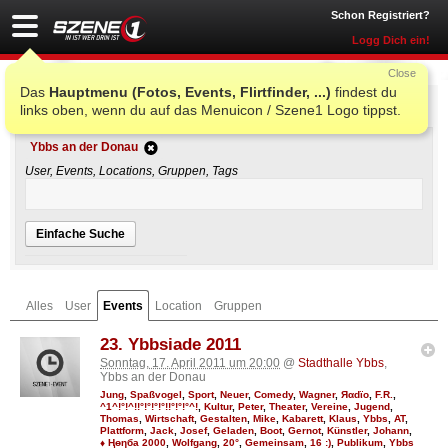
Schon Registriert?
Logg Dich ein!
Close
Das
Hauptmenu (Fotos, Events, Flirtfinder, ...)
findest du
Einfache Suche
links oben, wenn du auf das Menuicon / Szene1 Logo tippst.
Ybbs an der Donau
User, Events, Locations, Gruppen, Tags
Einfache Suche
Alles
User
Events
Location
Gruppen
23. Ybbsiade 2011
Sonntag, 17. April 2011 um 20:00
@
Stadthalle Ybbs
,
Ybbs an der Donau
Jung
,
Spaßvogel
,
Sport
,
Neuer
,
Comedy
,
Wagner
,
Яαdϊo
,
F.R.
,
^1^!°!^!!°!°!°!°!!°!°!°^!
,
Kultur
,
Peter
,
Theater
,
Vereine
,
Jugend
,
Thomas
,
Wirtschaft
,
Gestalten
,
Mike
,
Kabarett
,
Klaus
,
Ybbs
,
AT
,
Plattform
,
Jack
,
Josef
,
Geladen
,
Boot
,
Gernot
,
Künstler
,
Johann
,
♦ Ңөηба 2000
,
Wolfgang
,
20°
,
Gemeinsam
,
16 :)
,
Publikum
,
Ybbs