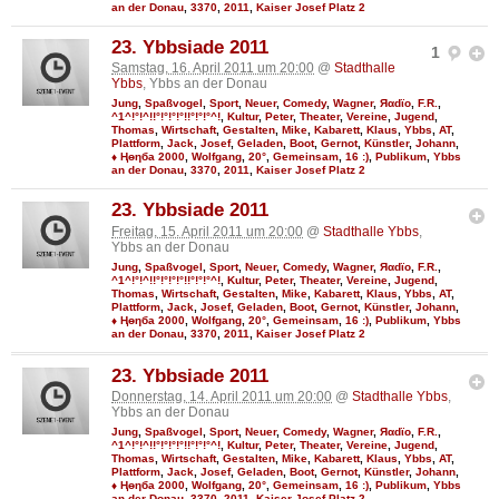
an der Donau
,
3370
,
2011
,
Kaiser Josef Platz 2
23. Ybbsiade 2011
1
Samstag, 16. April 2011 um 20:00
@
Stadthalle
Ybbs
, Ybbs an der Donau
Jung
,
Spaßvogel
,
Sport
,
Neuer
,
Comedy
,
Wagner
,
Яαdϊo
,
F.R.
,
^1^!°!^!!°!°!°!°!!°!°!°^!
,
Kultur
,
Peter
,
Theater
,
Vereine
,
Jugend
,
Thomas
,
Wirtschaft
,
Gestalten
,
Mike
,
Kabarett
,
Klaus
,
Ybbs
,
AT
,
Plattform
,
Jack
,
Josef
,
Geladen
,
Boot
,
Gernot
,
Künstler
,
Johann
,
♦ Ңөηба 2000
,
Wolfgang
,
20°
,
Gemeinsam
,
16 :)
,
Publikum
,
Ybbs
an der Donau
,
3370
,
2011
,
Kaiser Josef Platz 2
23. Ybbsiade 2011
Freitag, 15. April 2011 um 20:00
@
Stadthalle Ybbs
,
Ybbs an der Donau
Jung
,
Spaßvogel
,
Sport
,
Neuer
,
Comedy
,
Wagner
,
Яαdϊo
,
F.R.
,
^1^!°!^!!°!°!°!°!!°!°!°^!
,
Kultur
,
Peter
,
Theater
,
Vereine
,
Jugend
,
Thomas
,
Wirtschaft
,
Gestalten
,
Mike
,
Kabarett
,
Klaus
,
Ybbs
,
AT
,
Plattform
,
Jack
,
Josef
,
Geladen
,
Boot
,
Gernot
,
Künstler
,
Johann
,
♦ Ңөηба 2000
,
Wolfgang
,
20°
,
Gemeinsam
,
16 :)
,
Publikum
,
Ybbs
an der Donau
,
3370
,
2011
,
Kaiser Josef Platz 2
23. Ybbsiade 2011
Donnerstag, 14. April 2011 um 20:00
@
Stadthalle Ybbs
,
Ybbs an der Donau
Jung
,
Spaßvogel
,
Sport
,
Neuer
,
Comedy
,
Wagner
,
Яαdϊo
,
F.R.
,
^1^!°!^!!°!°!°!°!!°!°!°^!
,
Kultur
,
Peter
,
Theater
,
Vereine
,
Jugend
,
Thomas
,
Wirtschaft
,
Gestalten
,
Mike
,
Kabarett
,
Klaus
,
Ybbs
,
AT
,
Plattform
,
Jack
,
Josef
,
Geladen
,
Boot
,
Gernot
,
Künstler
,
Johann
,
♦ Ңөηба 2000
,
Wolfgang
,
20°
,
Gemeinsam
,
16 :)
,
Publikum
,
Ybbs
an der Donau
,
3370
,
2011
,
Kaiser Josef Platz 2