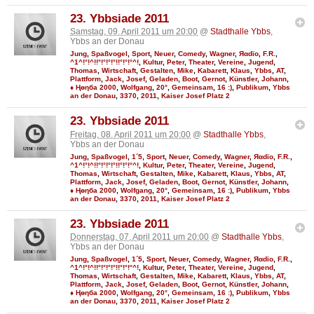
23. Ybbsiade 2011
Samstag, 09. April 2011 um 20:00
@
Stadthalle Ybbs
,
Ybbs an der Donau
Jung
,
Spaßvogel
,
Sport
,
Neuer
,
Comedy
,
Wagner
,
Яαdϊo
,
F.R.
,
^1^!°!^!!°!°!°!°!!°!°!°^!
,
Kultur
,
Peter
,
Theater
,
Vereine
,
Jugend
,
Thomas
,
Wirtschaft
,
Gestalten
,
Mike
,
Kabarett
,
Klaus
,
Ybbs
,
AT
,
Plattform
,
Jack
,
Josef
,
Geladen
,
Boot
,
Gernot
,
Künstler
,
Johann
,
♦ Ңөηба 2000
,
Wolfgang
,
20°
,
Gemeinsam
,
16 :)
,
Publikum
,
Ybbs
an der Donau
,
3370
,
2011
,
Kaiser Josef Platz 2
23. Ybbsiade 2011
Freitag, 08. April 2011 um 20:00
@
Stadthalle Ybbs
,
Ybbs an der Donau
Jung
,
Spaßvogel
,
1´5
,
Sport
,
Neuer
,
Comedy
,
Wagner
,
Яαdϊo
,
F.R.
,
^1^!°!^!!°!°!°!°!!°!°!°^!
,
Kultur
,
Peter
,
Theater
,
Vereine
,
Jugend
,
Thomas
,
Wirtschaft
,
Gestalten
,
Mike
,
Kabarett
,
Klaus
,
Ybbs
,
AT
,
Plattform
,
Jack
,
Josef
,
Geladen
,
Boot
,
Gernot
,
Künstler
,
Johann
,
♦ Ңөηба 2000
,
Wolfgang
,
20°
,
Gemeinsam
,
16 :)
,
Publikum
,
Ybbs
an der Donau
,
3370
,
2011
,
Kaiser Josef Platz 2
23. Ybbsiade 2011
Donnerstag, 07. April 2011 um 20:00
@
Stadthalle Ybbs
,
Ybbs an der Donau
Jung
,
Spaßvogel
,
1´5
,
Sport
,
Neuer
,
Comedy
,
Wagner
,
Яαdϊo
,
F.R.
,
^1^!°!^!!°!°!°!°!!°!°!°^!
,
Kultur
,
Peter
,
Theater
,
Vereine
,
Jugend
,
Thomas
,
Wirtschaft
,
Gestalten
,
Mike
,
Kabarett
,
Klaus
,
Ybbs
,
AT
,
Plattform
,
Jack
,
Josef
,
Geladen
,
Boot
,
Gernot
,
Künstler
,
Johann
,
♦ Ңөηба 2000
,
Wolfgang
,
20°
,
Gemeinsam
,
16 :)
,
Publikum
,
Ybbs
an der Donau
,
3370
,
2011
,
Kaiser Josef Platz 2