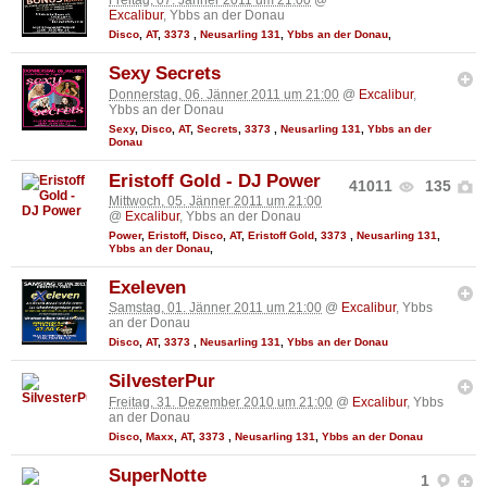
Freitag, 07. Jänner 2011 um 21:00
@
Excalibur
, Ybbs an der Donau
Disco
,
AT
,
3373
,
Neusarling 131
,
Ybbs an der Donau
,
Sexy Secrets
Donnerstag, 06. Jänner 2011 um 21:00
@
Excalibur
,
Ybbs an der Donau
Sexy
,
Disco
,
AT
,
Secrets
,
3373
,
Neusarling 131
,
Ybbs an der
Donau
Eristoff Gold - DJ Power
41011
135
Mittwoch, 05. Jänner 2011 um 21:00
@
Excalibur
, Ybbs an der Donau
Power
,
Eristoff
,
Disco
,
AT
,
Eristoff Gold
,
3373
,
Neusarling 131
,
Ybbs an der Donau
,
Exeleven
Samstag, 01. Jänner 2011 um 21:00
@
Excalibur
, Ybbs
an der Donau
Disco
,
AT
,
3373
,
Neusarling 131
,
Ybbs an der Donau
SilvesterPur
Freitag, 31. Dezember 2010 um 21:00
@
Excalibur
, Ybbs
an der Donau
Disco
,
Maxx
,
AT
,
3373
,
Neusarling 131
,
Ybbs an der Donau
SuperNotte
1