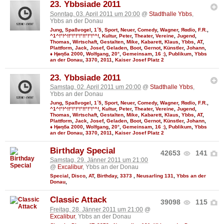
23. Ybbsiade 2011
Sonntag, 03. April 2011 um 20:00
@
Stadthalle Ybbs
,
Ybbs an der Donau
Jung
,
Spaßvogel
,
1´5
,
Sport
,
Neuer
,
Comedy
,
Wagner
,
Яαdϊo
,
F.R.
,
^1^!°!^!!°!°!°!°!!°!°!°^!
,
Kultur
,
Peter
,
Theater
,
Vereine
,
Jugend
,
Thomas
,
Wirtschaft
,
Gestalten
,
Mike
,
Kabarett
,
Klaus
,
Ybbs
,
AT
,
Plattform
,
Jack
,
Josef
,
Geladen
,
Boot
,
Gernot
,
Künstler
,
Johann
,
♦ Ңөηба 2000
,
Wolfgang
,
20°
,
Gemeinsam
,
16 :)
,
Publikum
,
Ybbs
an der Donau
,
3370
,
2011
,
Kaiser Josef Platz 2
23. Ybbsiade 2011
Samstag, 02. April 2011 um 20:00
@
Stadthalle Ybbs
,
Ybbs an der Donau
Jung
,
Spaßvogel
,
1´5
,
Sport
,
Neuer
,
Comedy
,
Wagner
,
Яαdϊo
,
F.R.
,
^1^!°!^!!°!°!°!°!!°!°!°^!
,
Kultur
,
Peter
,
Theater
,
Vereine
,
Jugend
,
Thomas
,
Wirtschaft
,
Gestalten
,
Mike
,
Kabarett
,
Klaus
,
Ybbs
,
AT
,
Plattform
,
Jack
,
Josef
,
Geladen
,
Boot
,
Gernot
,
Künstler
,
Johann
,
♦ Ңөηба 2000
,
Wolfgang
,
20°
,
Gemeinsam
,
16 :)
,
Publikum
,
Ybbs
an der Donau
,
3370
,
2011
,
Kaiser Josef Platz 2
Birthday Special
42653
141
Samstag, 29. Jänner 2011 um 21:00
@
Excalibur
, Ybbs an der Donau
Special
,
Disco
,
AT
,
Birthday
,
3373
,
Neusarling 131
,
Ybbs an der
Donau
,
Classic Attack
39098
115
Freitag, 28. Jänner 2011 um 21:00
@
Excalibur
, Ybbs an der Donau