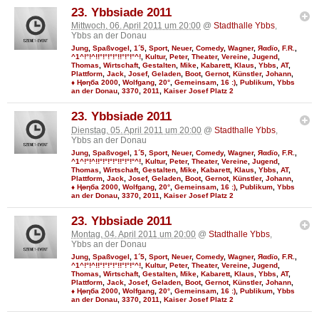
23. Ybbsiade 2011
Mittwoch, 06. April 2011 um 20:00
@
Stadthalle Ybbs
,
Ybbs an der Donau
Jung
,
Spaßvogel
,
1´5
,
Sport
,
Neuer
,
Comedy
,
Wagner
,
Яαdϊo
,
F.R.
,
^1^!°!^!!°!°!°!°!!°!°!°^!
,
Kultur
,
Peter
,
Theater
,
Vereine
,
Jugend
,
Thomas
,
Wirtschaft
,
Gestalten
,
Mike
,
Kabarett
,
Klaus
,
Ybbs
,
AT
,
Plattform
,
Jack
,
Josef
,
Geladen
,
Boot
,
Gernot
,
Künstler
,
Johann
,
♦ Ңөηба 2000
,
Wolfgang
,
20°
,
Gemeinsam
,
16 :)
,
Publikum
,
Ybbs
an der Donau
,
3370
,
2011
,
Kaiser Josef Platz 2
23. Ybbsiade 2011
Dienstag, 05. April 2011 um 20:00
@
Stadthalle Ybbs
,
Ybbs an der Donau
Jung
,
Spaßvogel
,
1´5
,
Sport
,
Neuer
,
Comedy
,
Wagner
,
Яαdϊo
,
F.R.
,
^1^!°!^!!°!°!°!°!!°!°!°^!
,
Kultur
,
Peter
,
Theater
,
Vereine
,
Jugend
,
Thomas
,
Wirtschaft
,
Gestalten
,
Mike
,
Kabarett
,
Klaus
,
Ybbs
,
AT
,
Plattform
,
Jack
,
Josef
,
Geladen
,
Boot
,
Gernot
,
Künstler
,
Johann
,
♦ Ңөηба 2000
,
Wolfgang
,
20°
,
Gemeinsam
,
16 :)
,
Publikum
,
Ybbs
an der Donau
,
3370
,
2011
,
Kaiser Josef Platz 2
23. Ybbsiade 2011
Montag, 04. April 2011 um 20:00
@
Stadthalle Ybbs
,
Ybbs an der Donau
Jung
,
Spaßvogel
,
1´5
,
Sport
,
Neuer
,
Comedy
,
Wagner
,
Яαdϊo
,
F.R.
,
^1^!°!^!!°!°!°!°!!°!°!°^!
,
Kultur
,
Peter
,
Theater
,
Vereine
,
Jugend
,
Thomas
,
Wirtschaft
,
Gestalten
,
Mike
,
Kabarett
,
Klaus
,
Ybbs
,
AT
,
Plattform
,
Jack
,
Josef
,
Geladen
,
Boot
,
Gernot
,
Künstler
,
Johann
,
♦ Ңөηба 2000
,
Wolfgang
,
20°
,
Gemeinsam
,
16 :)
,
Publikum
,
Ybbs
an der Donau
,
3370
,
2011
,
Kaiser Josef Platz 2