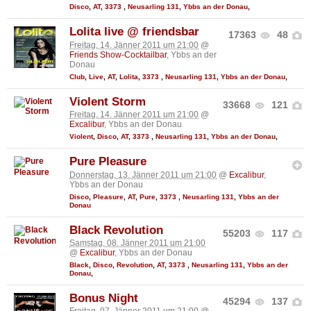
Disco
,
AT
,
3373
,
Neusarling 131
,
Ybbs an der Donau
,
Lolita live @ friendsbar
17363
48
Freitag, 14. Jänner 2011 um 21:00
@
Friends Show-Cocktailbar
, Ybbs an der
Donau
Club
,
Live
,
AT
,
Lolita
,
3373
,
Neusarling 131
,
Ybbs an der Donau
,
Violent Storm
33668
121
Freitag, 14. Jänner 2011 um 21:00
@
Excalibur
, Ybbs an der Donau
Violent
,
Disco
,
AT
,
3373
,
Neusarling 131
,
Ybbs an der Donau
,
Pure Pleasure
Donnerstag, 13. Jänner 2011 um 21:00
@
Excalibur
,
Ybbs an der Donau
Disco
,
Pleasure
,
AT
,
Pure
,
3373
,
Neusarling 131
,
Ybbs an der
Donau
Black Revolution
55203
117
Samstag, 08. Jänner 2011 um 21:00
@
Excalibur
, Ybbs an der Donau
Black
,
Disco
,
Revolution
,
AT
,
3373
,
Neusarling 131
,
Ybbs an der
Donau
,
Bonus Night
45294
137