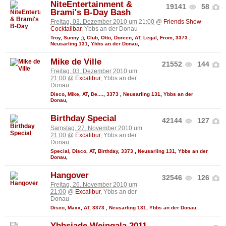
NiteEntertainment &
19141
58
Brami's B-Day Bash
Freitag, 03. Dezember 2010 um 21:00
@
Friends Show-
Cocktailbar
, Ybbs an der Donau
Troy
,
Sunny ;)
,
Club
,
Otto
,
Doreen
,
AT
,
Legal
,
From
,
3373
,
Neusarling 131
,
Ybbs an der Donau
,
Mike de Ville
21552
144
Freitag, 03. Dezember 2010 um
21:00
@
Excalibur
, Ybbs an der
Donau
Disco
,
Mike
,
AT
,
De....
,
3373
,
Neusarling 131
,
Ybbs an der
Donau
,
Birthday Special
42144
127
Samstag, 27. November 2010 um
21:00
@
Excalibur
, Ybbs an der
Donau
Special
,
Disco
,
AT
,
Birthday
,
3373
,
Neusarling 131
,
Ybbs an der
Donau
,
Hangover
32546
126
Freitag, 26. November 2010 um
21:00
@
Excalibur
, Ybbs an der
Donau
Disco
,
Maxx
,
AT
,
3373
,
Neusarling 131
,
Ybbs an der Donau
,
Ybbsiade Weingala 2011