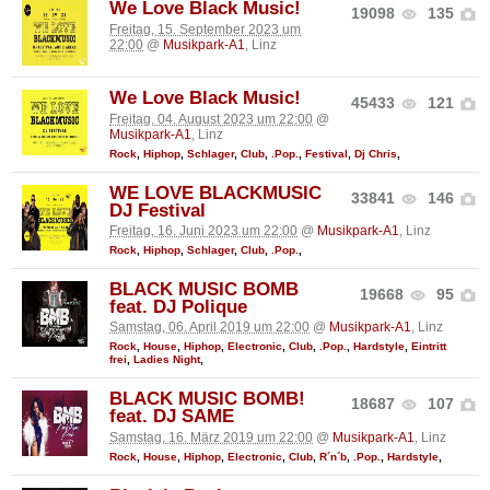
We Love Black Music!
19098
135
Freitag, 15. September 2023 um
22:00
@
Musikpark-A1
, Linz
We Love Black Music!
45433
121
Freitag, 04. August 2023 um 22:00
@
Musikpark-A1
, Linz
Rock
,
Hiphop
,
Schlager
,
Club
,
.Pop.
,
Festival
,
Dj Chris
,
WE LOVE BLACKMUSIC
33841
146
DJ Festival
Freitag, 16. Juni 2023 um 22:00
@
Musikpark-A1
, Linz
Rock
,
Hiphop
,
Schlager
,
Club
,
.Pop.
,
BLACK MUSIC BOMB
19668
95
feat. DJ Polique
Samstag, 06. April 2019 um 22:00
@
Musikpark-A1
, Linz
Rock
,
House
,
Hiphop
,
Electronic
,
Club
,
.Pop.
,
Hardstyle
,
Eintritt
frei
,
Ladies Night
,
BLACK MUSIC BOMB!
18687
107
feat. DJ SAME
Samstag, 16. März 2019 um 22:00
@
Musikpark-A1
, Linz
Rock
,
House
,
Hiphop
,
Electronic
,
Club
,
R´n´b
,
.Pop.
,
Hardstyle
,