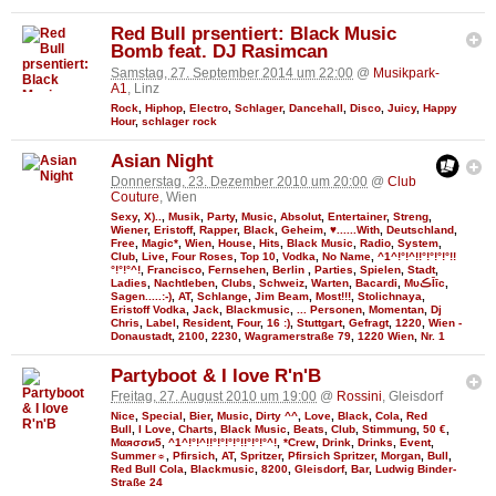
Red Bull prsentiert: Black Music
Bomb feat. DJ Rasimcan
Samstag, 27. September 2014 um 22:00
@
Musikpark-
A1
, Linz
Rock
,
Hiphop
,
Electro
,
Schlager
,
Dancehall
,
Disco
,
Juicy
,
Happy
Hour
,
schlager rock
Asian Night
Donnerstag, 23. Dezember 2010 um 20:00
@
Club
Couture
, Wien
Sexy
,
X)..
,
Musik
,
Party
,
Music
,
Absolut
,
Entertainer
,
Streng
,
Wiener
,
Eristoff
,
Rapper
,
Black
,
Geheim
,
♥......With
,
Deutschland
,
Free
,
Magic*
,
Wien
,
House
,
Hits
,
Black Music
,
Radio
,
System
,
Club
,
Live
,
Four Roses
,
Top 10
,
Vodka
,
No Name
,
^1^!°!^!!°!°!°!°!!
°!°!°^!
,
Francisco
,
Fernsehen
,
Berlin
,
Parties
,
Spielen
,
Stadt
,
Ladies
,
Nachtleben
,
Clubs
,
Schweiz
,
Warten
,
Bacardi
,
MυڪĪīc
,
Sagen.....:-)
,
AT
,
Schlange
,
Jim Beam
,
Most!!!
,
Stolichnaya
,
Eristoff Vodka
,
Jack
,
Blackmusic
,
... Personen
,
Momentan
,
Dj
Chris
,
Label
,
Resident
,
Four
,
16 :)
,
Stuttgart
,
Gefragt
,
1220
,
Wien -
Donaustadt
,
2100
,
2230
,
Wagramerstraße 79
,
1220 Wien
,
Nr. 1
Partyboot & I love R'n'B
Freitag, 27. August 2010 um 19:00
@
Rossini
, Gleisdorf
Nice
,
Special
,
Bier
,
Music
,
Dirty ^^
,
Love
,
Black
,
Cola
,
Red
Bull
,
I Love
,
Charts
,
Black Music
,
Beats
,
Club
,
Stimmung
,
50 €
,
Мαяσσи5
,
^1^!°!^!!°!°!°!°!!°!°!°^!
,
*Crew
,
Drink
,
Drinks
,
Event
,
Summer☼
,
Pfirsich
,
AT
,
Spritzer
,
Pfirsich Spritzer
,
Morgan
,
Bull
,
Red Bull Cola
,
Blackmusic
,
8200
,
Gleisdorf
,
Bar
,
Ludwig Binder-
Straße 24