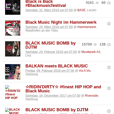
Black is Back
4161
60
#Blackmusicfestival
Samstag, 31. März 2018 um 07:00
@
BASE
, Liezen
Black Music Night im Hammerwerk
Samstag, 24. März 2018 um 07:00
@
Hammerwerk
,
Waidhofen an der Ybbs
BLACK MUSIC BOMB by
15709
138
DJTM
Samstag, 24. Februar 2018 um 07:00
@
Musikpark-A1
,
Linz
BALKAN meets BLACK MUSIC
Freitag, 09. Februar 2018 um 07:00
@
Vis A Vis
,
Salzburg
☆RIDIN'DIRTY☆ #finest HIP HOP and
Black Music
Samstag, 16. Dezember 2017 um 07:00
@
Riverside
,
Salzburg
BLACK MUSIC BOMB by DJTM