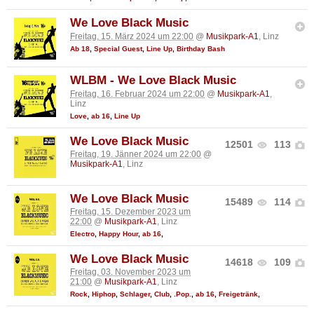
We Love Black Music
Freitag, 15. März 2024 um 22:00
@
Musikpark-A1
, Linz
Ab 18
,
Special Guest
,
Line Up
,
Birthday Bash
WLBM - We Love Black Music
Freitag, 16. Februar 2024 um 22:00
@
Musikpark-A1
,
Linz
Love
,
ab 16
,
Line Up
We Love Black Music
12501
113
Freitag, 19. Jänner 2024 um 22:00
@
Musikpark-A1
, Linz
We Love Black Music
15489
114
Freitag, 15. Dezember 2023 um
22:00
@
Musikpark-A1
, Linz
Electro
,
Happy Hour
,
ab 16
,
We Love Black Music
14618
109
Freitag, 03. November 2023 um
21:00
@
Musikpark-A1
, Linz
Rock
,
Hiphop
,
Schlager
,
Club
,
.Pop.
,
ab 16
,
Freigetränk
,