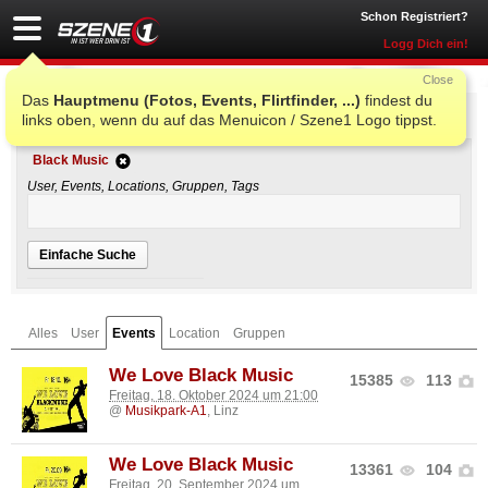
Schon Registriert?
Logg Dich ein!
Close
Das
Hauptmenu (Fotos, Events, Flirtfinder, ...)
findest du
Einfache Suche
links oben, wenn du auf das Menuicon / Szene1 Logo tippst.
Black Music
User, Events, Locations, Gruppen, Tags
Einfache Suche
Alles
User
Events
Location
Gruppen
We Love Black Music
15385
113
Freitag, 18. Oktober 2024 um 21:00
@
Musikpark-A1
, Linz
We Love Black Music
13361
104
Freitag, 20. September 2024 um