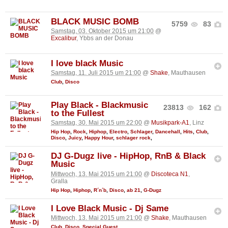
BLACK MUSIC BOMB
5759
83
Samstag, 03. Oktober 2015 um 21:00
@
Excalibur
, Ybbs an der Donau
I love black Music
Samstag, 11. Juli 2015 um 21:00
@
Shake
, Mauthausen
Club
,
Disco
Play Black - Blackmusic
23813
162
to the Fullest
Samstag, 30. Mai 2015 um 22:00
@
Musikpark-A1
, Linz
Hip Hop
,
Rock
,
Hiphop
,
Electro
,
Schlager
,
Dancehall
,
Hits
,
Club
,
Disco
,
Juicy
,
Happy Hour
,
schlager rock
,
DJ G-Dugz live - HipHop, RnB & Black
Music
Mittwoch, 13. Mai 2015 um 21:00
@
Discoteca N1
,
Gralla
Hip Hop
,
Hiphop
,
R´n´b
,
Disco
,
ab 21
,
G-Dugz
I Love Black Music - Dj Same
Mittwoch, 13. Mai 2015 um 21:00
@
Shake
, Mauthausen
Club
,
Disco
,
Special Guest