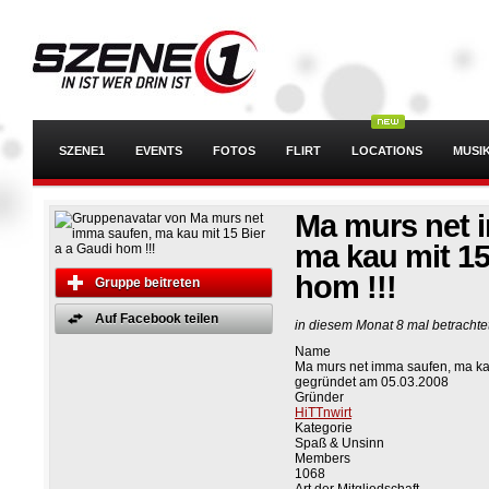
SZENE1
EVENTS
FOTOS
FLIRT
LOCATIONS
MUSI
Ma murs net 
ma kau mit 15
hom !!!
Gruppe beitreten
Auf Facebook teilen
in diesem Monat 8 mal betrachte
Name
Ma murs net imma saufen, ma kau
gegründet am 05.03.2008
Gründer
HiTTnwirt
Kategorie
Spaß & Unsinn
Members
1068