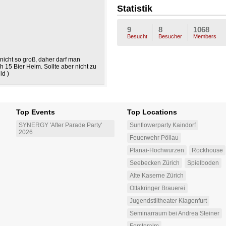
1
a
J
Statistik
e-
9
8
1068
Besucht
Besucher
Members
nicht so groß, daher darf man
15 Bier Heim. Sollte aber nicht zu
ld )
Top Events
Top Locations
SYNERGY 'After Parade Party'
Sunflowerparty Kaindorf
2026
Feuerwehr Pöllau
Planai-Hochwurzen
Rockhouse
Seebecken Zürich
Spielboden
Alte Kaserne Zürich
Ottakringer Brauerei
Jugendstiltheater Klagenfurt
Seminarraum bei Andrea Steiner