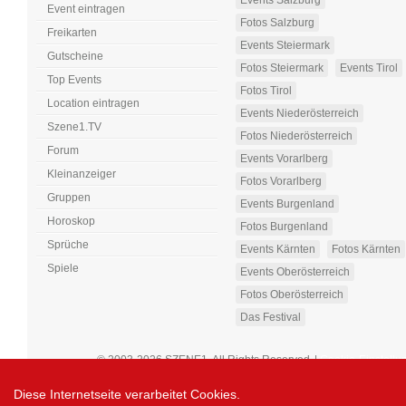
Events Salzburg
Event eintragen
Fotos Salzburg
Freikarten
Events Steiermark
Gutscheine
Fotos Steiermark
Events Tirol
Top Events
Fotos Tirol
Location eintragen
Events Niederösterreich
Szene1.TV
Fotos Niederösterreich
Forum
Events Vorarlberg
Kleinanzeiger
Fotos Vorarlberg
Gruppen
Events Burgenland
Horoskop
Fotos Burgenland
Sprüche
Events Kärnten
Fotos Kärnten
Spiele
Events Oberösterreich
Fotos Oberösterreich
Das Festival
© 2003-2026 SZENE1. All Rights Reserved
|
Cookie-Einstellu
Diese Internetseite verarbeitet Cookies.