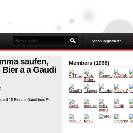
K
Schon Registriert?
L
imma saufen,
Members (1068)
 Bier a a Gaudi
HiTTnwi
_Sick-
Conny_
AiCCo
J
t
rt
Sister_
4
N
o
Mandi1
_Jaege
Bussib
Pussy_
g
 mit 15 Bier a a Gaudi hom !!!
8
rmeiste
eerli_0
Cat_94
il
r_
07
-Wahli-
dark_d
lydia-
ratziiii
li
og_198
maus
7
soelli_h
Kobi2
pfisti
Frotsch
_-