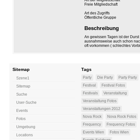
Art der Mitgliedschaft
Freie Mitgliedschaft
Art des Zugriffs
Öffentliche Gruppe
Beschreibung
An gewissen Tagen ist der Durst 
ausnahmsweise auch schon nach 
oft vorkommen ( schlechtes Vorbi
Sitemap
Tags
Party
Die Party
Party Party
Szene1
Festival
Festival Fotos
Sitemap
Festivals
Veranstaltung
Suche
Veranstaltung Fotos
User-Suche
Veranstaltungen 2012
Events
Nova Rock
Nova Rock Fotos
Fotos
Frequency
Frequency Fotos
Umgebung
Events Wien
Fotos Wien
Locations