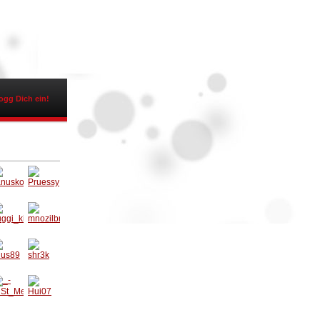
ogg Dich ein!
anusk
Pruess
1
y
uggi_k
mnozilb
ler
rass1
nus89
shr3k
Hui07