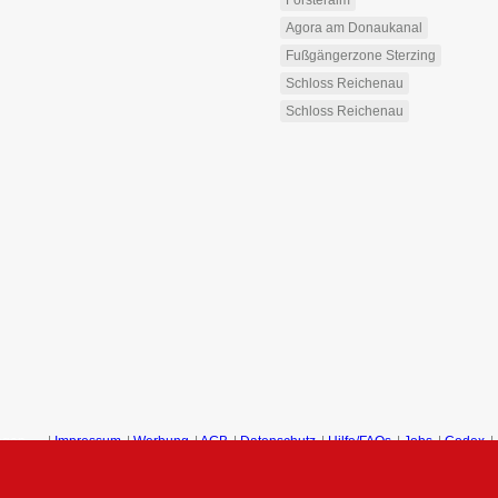
Forsteralm
Agora am Donaukanal
Fußgängerzone Sterzing
Schloss Reichenau
Schloss Reichenau
ngen
|
Impressum
|
Werbung
|
AGB
|
Datenschutz
|
Hilfe/FAQs
|
Jobs
|
Codex
|