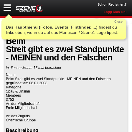
Schon Registriert?
Logg Dich ein!
Close
Das
Hauptmenu (Fotos, Events, Flirtfinder, ...)
findest du
links oben, wenn du auf das Menuicon / Szene1 Logo tippst.
Auf Facebook teilen
Gruppe beitreten
Beim
Streit gibt es zwei Standpunkte
- MEINEN und den Falschen
in diesem Monat 17 mal betrachtet
Name
Beim Streit gibt es zwei Standpunkte - MEINEN und den Falschen
gegründet am 08.01.2008
Kategorie
Spaß & Unsinn
Members
3752
Art der Mitgliedschaft
Freie Mitgliedschaft
Art des Zugriffs
Öffentliche Gruppe
Beschreibung