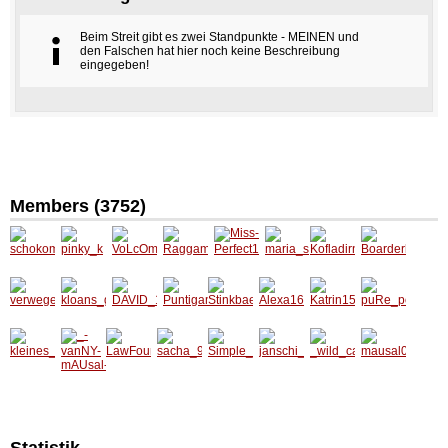
Beim Streit gibt es zwei Standpunkte - MEINEN und
den Falschen hat hier noch keine Beschreibung
eingegeben!
Members (3752)
schoko
pinky_k
VoLcO
Ragga
Miss-
maria_
Kofladir
Boarde
mausy
m01
mann
Perfect
s
ndl
rhasi
16
verweg
kloans_
DAVID_
Puntiga
Stinkba
Alexa1
Katrin1
puRe_p
eneren
gfrast
1992
mer16
er07
6
5
oisOn_
gel
06
kleines
LawFou
sacha_
Simple
janschi
_wild_c
mausal
_-
_biest_
ndGuilt
92
_C
_98
at
096
vanNY-
91
mAUsa
l-_