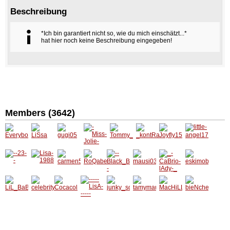
Beschreibung
*Ich bin garantiert nicht so, wie du mich einschätzt...*
hat hier noch keine Beschreibung eingegeben!
Members (3642)
Everyb
LiSsa
gugi05
-Miss-
Tommy
_kontR
Joyfly1
little-
odysDa
Jolie-
__girl
aproDu
5
angel17
rling07
ktiv_
--23--
Lisa-
carmen
RoQab
--
mausi0
_-
eskimo
1988
56
eLLa
Black_
304
CaBrio-
baeby
Betty--
lAdy-_
LiL_Ba
celebrit
Cocaco
-----
junky_s
tamym
MacHiL
bieNch
Be
y1
laschne
LisA----
ound
ausal
La
en_CZ
cke
--