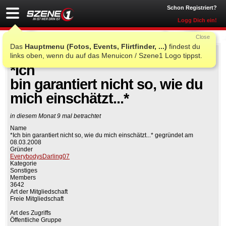
Schon Registriert?
Logg Dich ein!
Close
Das
Hauptmenu (Fotos, Events, Flirtfinder, ...)
findest du
links oben, wenn du auf das Menuicon / Szene1 Logo tippst.
Auf Facebook teilen
Gruppe beitreten
*Ich
bin garantiert nicht so, wie du
mich einschätzt...*
in diesem Monat 9 mal betrachtet
Name
*Ich bin garantiert nicht so, wie du mich einschätzt...* gegründet am
08.03.2008
Gründer
EverybodysDarling07
Kategorie
Sonstiges
Members
3642
Art der Mitgliedschaft
Freie Mitgliedschaft
Art des Zugriffs
Öffentliche Gruppe