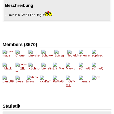
Beschreibung
...Love is a GreaT FeeLing! !
Members (3570)
Evy-
Clique_
pinkshe
Schoko
Spicygi
Teufelc
reiterca
sophiec
maus
epworld
AusZuc
rl_13
hen92
rmen
hen
0112
ka
_black_
cool-
XSchno
bienelin
Lili_Ma
Marylu
sChnu
sChnu
sun_
girl-w
rchlerX
e
usal93
_92
Ggii_14
Qiii
panic89
Sweet_
dani-
xXxKaT
PuMaGi
_tamar
joh
_lOsT-
Lisa
mausi
rInXxX
Rl_95
a_07
mY-
hOpE_
Statistik