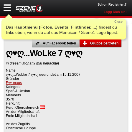
Schon Registriert?
Logg Dich ein!
Close
Das
Hauptmenu (Fotos, Events, Flirtfinder, ...)
findest du
links oben, wenn du auf das Menuicon / Szene1 Logo tippst.
Auf Facebook teilen
Gruppe beitreten
ღ♥ღ...WoLke 7 ღ♥ღ
in diesem Monat 9 mal betrachtet
Name
ღ♥ღ...WoLke 7 ღ♥ღ gegründet am 15.11.2007
Gründer
Evy-maus
Kategorie
Spaß & Unsinn
Members
3570
Herkunft
Perg, Oberösterreich
Art der Mitgliedschaft
Freie Mitgliedschaft
Art des Zugriffs
Öffentliche Gruppe