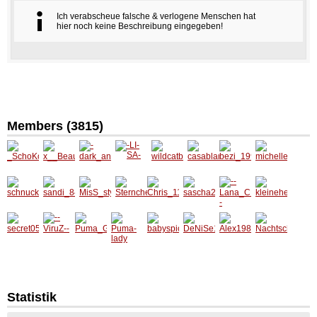
Ich verabscheue falsche & verlogene Menschen hat
hier noch keine Beschreibung eingegeben!
Members (3815)
_SchoK
x__Bea
-
-LI-SA-
wildcat
casabla
bezi_19
michell
oLiNa_
uTii_De
dark_a
baby91
nca198
94
e13
LuXe__
ngel-
8
x
schnuc
sandi_8
MisS_s
Sternch
Chris_1
sascha
--
kleineh
kl2
4
tyle
en1903
1
23
Lana_C
exe84
RO--
secret0
--ViruZ-
Puma_
Puma-
babyspi
DeNiSe
Alex19
Nachts
511
-
Girl_90
lady
ce0
1985
86
chwaer
mer
Statistik