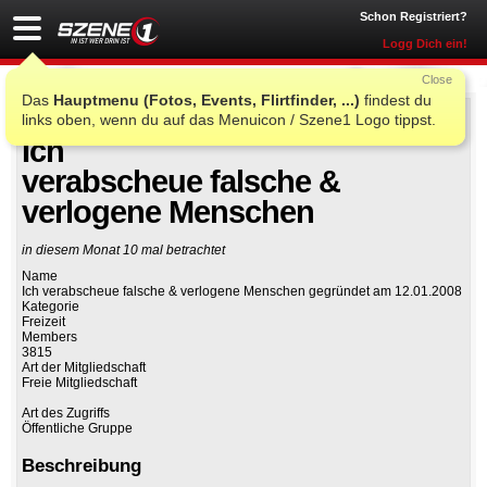
Schon Registriert?
Logg Dich ein!
Close
Das
Hauptmenu (Fotos, Events, Flirtfinder, ...)
findest du
links oben, wenn du auf das Menuicon / Szene1 Logo tippst.
Auf Facebook teilen
Gruppe beitreten
Ich
verabscheue falsche &
verlogene Menschen
in diesem Monat 10 mal betrachtet
Name
Ich verabscheue falsche & verlogene Menschen gegründet am 12.01.2008
Kategorie
Freizeit
Members
3815
Art der Mitgliedschaft
Freie Mitgliedschaft
Art des Zugriffs
Öffentliche Gruppe
Beschreibung