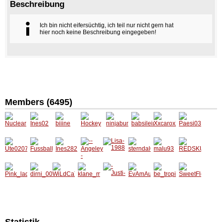
Beschreibung
Ich bin nicht eifersüchtig, ich teil nur nicht gern hat
hier noch keine Beschreibung eingegeben!
Members (6495)
Nuclear
Ines02
biiine
Hockey
ninjabu
babsilei
Xxcaro
Paesi0
nny18
n28
xX
305
Ute020
Fussbal
Ines282
--
Lisa-
sternda
malu93
REDSK
7
lgott92
Angele
1988
l01
ULL
yes--
Pink_la
dirni_0
WiLdCa
klane_
-Justi-
EvAmA
be_trop
SweetFl
dy_14
07
T_w
miChii
uSi
ical
ower01