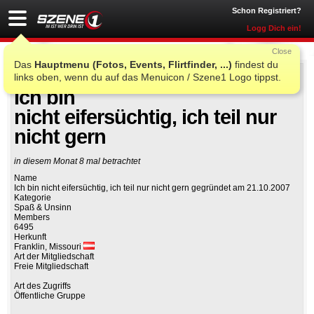
Schon Registriert?
Logg Dich ein!
Close
Das
Hauptmenu (Fotos, Events, Flirtfinder, ...)
findest du
links oben, wenn du auf das Menuicon / Szene1 Logo tippst.
Auf Facebook teilen
Gruppe beitreten
Ich bin
nicht eifersüchtig, ich teil nur
nicht gern
in diesem Monat 8 mal betrachtet
Name
Ich bin nicht eifersüchtig, ich teil nur nicht gern gegründet am 21.10.2007
Kategorie
Spaß & Unsinn
Members
6495
Herkunft
Franklin, Missouri
Art der Mitgliedschaft
Freie Mitgliedschaft
Art des Zugriffs
Öffentliche Gruppe