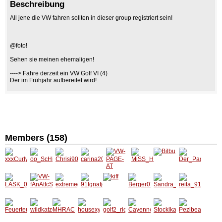
Beschreibung
All jene die VW fahren sollten in dieser group registriert sein!
@foto!
Sehen sie meinen ehemaligen!
----> Fahre derzeit ein VW Golf VI (4)
Der im Frühjahr aufbereitet wird!
Members (158)
xxxCurl
oo_ScH
Chrisi9
carina2
VW-
MiSS_H
Bilbu
Der_Pa
ySuexx
iZaNdR
0
0
PAGE-
ardStyl
ci
x
a_oo
AT
e
LASK_
VW-
extrem
91Ignatj
kiff
Berger
Sandra
reita_9
07
fAnAtIc
egirl87
evs
07
_17
1
S