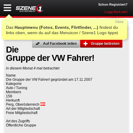
Schon Registriert?
Logg Dich ein!
Close
Das
Hauptmenu (Fotos, Events, Flirtfinder, ...)
findest du
links oben, wenn du auf das Menuicon / Szene1 Logo tippst.
Auf Facebook teilen
Gruppe beitreten
Die
Gruppe der VW Fahrer!
in diesem Monat 4 mal betrachtet
Name
Die Gruppe der VW Fahrer! gegründet am 17.11.2007
Kategorie
Auto / Tuning
Members
158
Herkunft
Perg, Oberösterreich
Art der Mitgliedschaft
Freie Mitgliedschaft
Art des Zugriffs
Öffentliche Gruppe