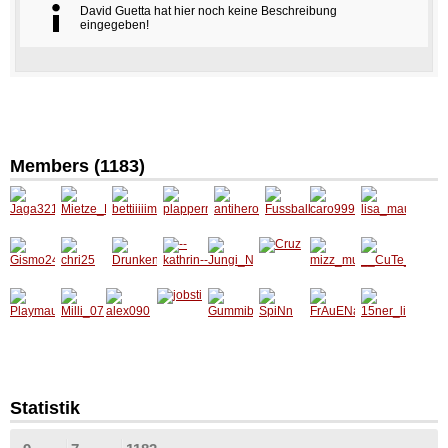
David Guetta hat hier noch keine Beschreibung
eingegeben!
Members (1183)
Jaga32
Mietze_
bettiiiii
plapper
antiher
Fussbal
caro99
lisa_ma
1
Katze
mausal
maul
o_1987
lgott92
9
usi
Gismo2
chri25
Drunke
--
Jungi_
Cruz
mizz_m
__CuTe
4
nLullabi
kathrin-
Nini
uffin
_PrInC
e
-
eSs__
Playma
Milli_07
alex090
jobsti
Gummi
SpiNn
FrAuEN
15ner_l
us
baerli0
aRzT_8
isi
07
8
Statistik