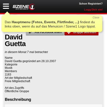
Schon Registriert?
Logg Dich ein!
Close
Das
Hauptmenu (Fotos, Events, Flirtfinder, ...)
findest du
links oben, wenn du auf das Menuicon / Szene1 Logo tippst.
Auf Facebook teilen
Gruppe beitreten
David
Guetta
in diesem Monat 7 mal betrachtet
Name
David Guetta gegründet am 28.10.2007
Kategorie
Musik
Members
1183
Art der Mitgliedschaft
Freie Mitgliedschaft
Art des Zugriffs
Öffentliche Gruppe
Beschreibung