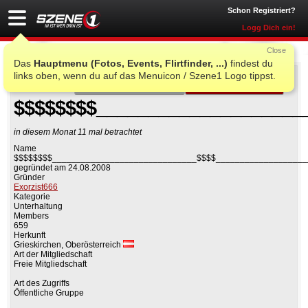
Schon Registriert?
Logg Dich ein!
Close
Das
Hauptmenu (Fotos, Events, Flirtfinder, ...)
findest du
links oben, wenn du auf das Menuicon / Szene1 Logo tippst.
Auf Facebook teilen
Gruppe beitreten
$$$$$$$$____________________
in diesem Monat 11 mal betrachtet
Name
$$$$$$$$______________________________$$$$___________________
gegründet am 24.08.2008
Gründer
Exorzist666
Kategorie
Unterhaltung
Members
659
Herkunft
Grieskirchen, Oberösterreich
Art der Mitgliedschaft
Freie Mitgliedschaft
Art des Zugriffs
Öffentliche Gruppe