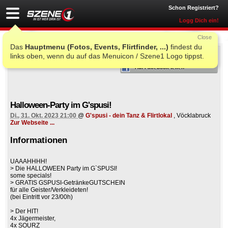
Schon Registriert?
Logg Dich ein!
Close
Das
Hauptmenu (Fotos, Events, Flirtfinder, ...)
findest du
ICH WAR AUCH DORT
links oben, wenn du auf das Menuicon / Szene1 Logo tippst.
Auf Facebook teilen
Halloween-Party im G'spusi!
Di., 31. Okt. 2023 21:00
@
G'spusi - dein Tanz & Flirtlokal
, Vöcklabruck
Zur Webseite ...
Informationen
UAAAHHHH!
> Die HALLOWEEN Party im G`SPUSI!
some specials!
> GRATIS GSPUSI-GetränkeGUTSCHEIN
für alle Geister/Verkleideten!
(bei Eintritt vor 23/00h)
> Der HIT!
4x Jägermeister,
4x SOURZ