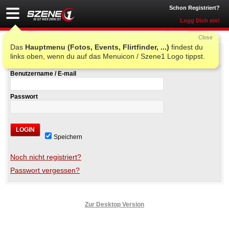
Schon Registriert?
Logg Dich ein!
Close
Das
Hauptmenu (Fotos, Events, Flirtfinder, ...)
findest du
Szene1 Login
links oben, wenn du auf das Menuicon / Szene1 Logo tippst.
Benutzername / E-mail
Passwort
LOGIN
Speichern
Noch nicht registriert?
Passwort vergessen?
Zur Desktop Version