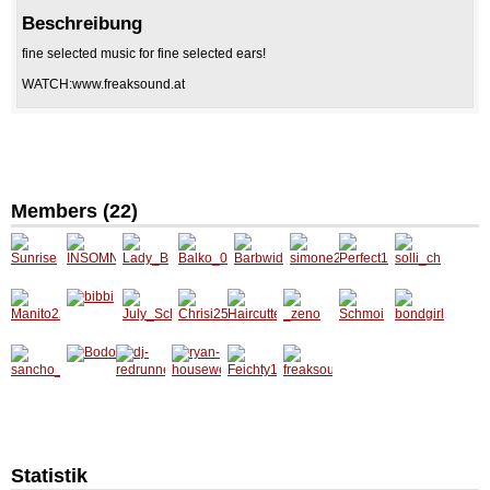
Beschreibung
fine selected music for fine selected ears!
WATCH:www.freaksound.at
Members (22)
Sunrise
INSOM
Lady_B
Balko_
Barbwi
simone
Perfect
solli_ch
NIA
03
der18
2905
1
Manito2
bibbi
July_S
Chrisi2
Haircut
_zeno
Schmoi
bondgir
2
checke
504
ter
l009
sancho
Bodo
dj-
ryan-
Feichty
freakso
_panda
redrunn
housew
1
und
er
ell
Statistik