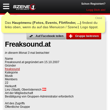
Schon Registriert?
Logg Dich ein!
Close
Das
Hauptmenu (Fotos, Events, Flirtfinder, ...)
findest du
links oben, wenn du auf das Menuicon / Szene1 Logo tippst.
Auf Facebook teilen
Gruppe beitreten
Freaksound.at
in diesem Monat 3 mal betrachtet
Name
Freaksound.at gegründet am 15.10.2007
Gründer
freaksound
Kategorie
Musik
Members
22
Herkunft
Linz (Stadt), Oberösterreich
Art der Mitgliedschaft
Bestätigung von Gruppen-Administrator erforderlich
Art des Zugriffs
Öffentliche Gruppe