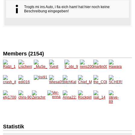
Trogts mi ins Auto, i fia eich ham! hat hier noch keine
Beschreibung eingegeben!
Members (2154)
Ratzi_1
-
_MuSe
Yuest
9_obi_9
nero20
martin0
Hawara
Lischen
_
05
0
89-
crash_i
edi016
lisi91
Wiesa0
BitchK
Chief_
the_CO
SCHER
t
5
athi
Maier
LA_ca
SCH
mpany
ety170
chris-
Zersch
Ver-
Anna22
Rockgir
isal_14
steve-
0
90
metterli
enna
2
l0111
89
ng
Statistik