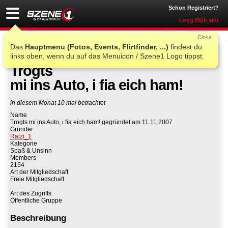
Schon Registriert?
Logg Dich ein!
Close
Das
Hauptmenu (Fotos, Events, Flirtfinder, ...)
findest du
links oben, wenn du auf das Menuicon / Szene1 Logo tippst.
Auf Facebook teilen
Gruppe beitreten
Trogts
mi ins Auto, i fia eich ham!
in diesem Monat 10 mal betrachtet
Name
Trogts mi ins Auto, i fia eich ham! gegründet am 11.11.2007
Gründer
Ratzi_1
Kategorie
Spaß & Unsinn
Members
2154
Art der Mitgliedschaft
Freie Mitgliedschaft
Art des Zugriffs
Öffentliche Gruppe
Beschreibung