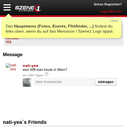
Schon Registriert?
Logg Dich ein!
Close
Das
Hauptmenu (Fotos, Events, Flirtfinder, ...)
findest du
nati-yea
links oben, wenn du auf das Menuicon / Szene1 Logo tippst.
Message
nati-yea
wen trifft man heute in Wien?
vor 1093 Tagen
eintragen
nati-yea`s Friends