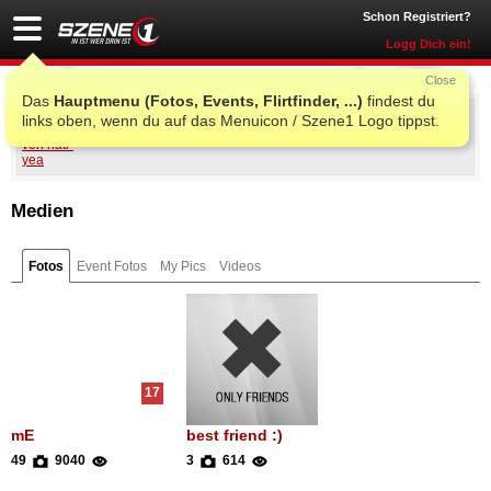
Schon Registriert?
Logg Dich ein!
Close
Das
Hauptmenu (Fotos, Events, Flirtfinder, ...)
findest du
nati-yea
links oben, wenn du auf das Menuicon / Szene1 Logo tippst.
Medien
Fotos
Event Fotos
My Pics
Videos
17
mE
best friend :)
49
9040
3
614