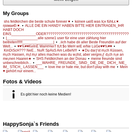
My Groups
shs feldkirchen die beste schule forever ♥
•
kεineя ωεiß was Iςн fühŁε.♥.
ηiεмaиĐ.♥.
•
ALLE DIE EIN HANDY HABEN BITTE HIER EINTRAGEN_IHR
HABT DOCH
EINS____________ODER????????????????????????????????????????
•
|_______________alle szene1 user für eine user zählung hier
beitreten!!!!!!_______________|
•
..iich habe dii aller Beste Freundiin auf der
Welt...
•
♥♥%♥♥KeInE WaHrHeiT tUt $o WeH wiE eiNe LüGe♥♥%♥♥
•
KinDiScH??? NeE... NuR SpAsS Am LeBeN!!!
•
★Du darƒst m¡ch Küssen,
m¡ch Hassen, m¡t m¡r alles machen was du w¡llst, aber vergre¡ƒ d¡ch n¡e an
me¡nen Haaren★
•
SHS Feldkirchen an der Donau
•
meine freunde sind
unbeschreiblich...
•
___WAHRE_ FREUNDE_ SIND_ DIE_DIE_ DICH_ NIE_
IM_ STICH_ LASSEN___
•
love me or hate me, but don't play with me
•
Mein
♥ gehört nur einem...
Fotos & Videos
Es gibt hier noch keine Medien!
HappySonja`s Friends