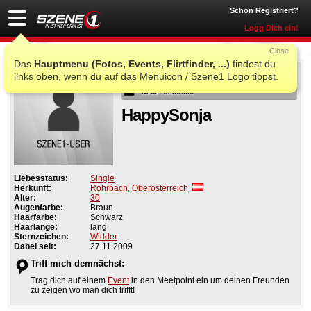
Schon Registriert?
Logg Dich ein!
Close
Das
Hauptmenu (Fotos, Events, Flirtfinder, ...)
findest du
Als Freund
links oben, wenn du auf das Menuicon / Szene1 Logo tippst.
Neue Nachricht
HappySonja
Liebesstatus:
Single
Herkunft:
Rohrbach, Oberösterreich
Alter:
30
Augenfarbe:
Braun
Haarfarbe:
Schwarz
Haarlänge:
lang
Sternzeichen:
Widder
Dabei seit:
27.11.2009
Triff mich demnächst:
Trag dich auf einem
Event
in den Meetpoint ein um deinen Freunden
zu zeigen wo man dich trifft!