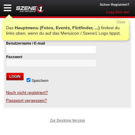
Schon Registriert?
Logg Dich ein!
Close
Das
Hauptmenu (Fotos, Events, Flirtfinder, ...)
findest du
Szene1 Login
links oben, wenn du auf das Menuicon / Szene1 Logo tippst.
Benutzername / E-mail
Passwort
LOGIN
Speichern
Noch nicht registriert?
Passwort vergessen?
Zur Desktop Version