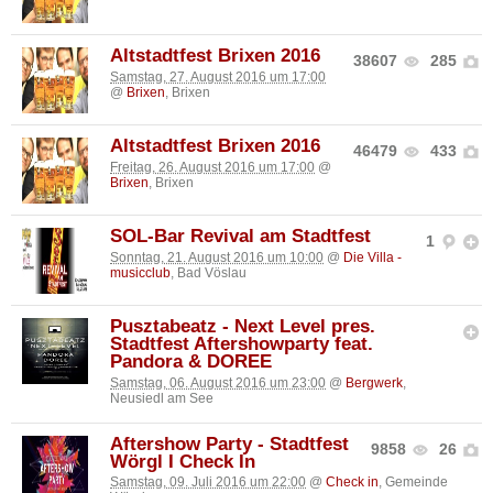
Altstadtfest Brixen 2016
38607
285
Samstag, 27. August 2016 um 17:00
@
Brixen
, Brixen
Altstadtfest Brixen 2016
46479
433
Freitag, 26. August 2016 um 17:00
@
Brixen
, Brixen
SOL-Bar Revival am Stadtfest
1
Sonntag, 21. August 2016 um 10:00
@
Die Villa -
musicclub
, Bad Vöslau
Pusztabeatz - Next Level pres.
Stadtfest Aftershowparty feat.
Pandora & DOREE
Samstag, 06. August 2016 um 23:00
@
Bergwerk
,
Neusiedl am See
Aftershow Party - Stadtfest
9858
26
Wörgl I Check In
Samstag, 09. Juli 2016 um 22:00
@
Check in
, Gemeinde