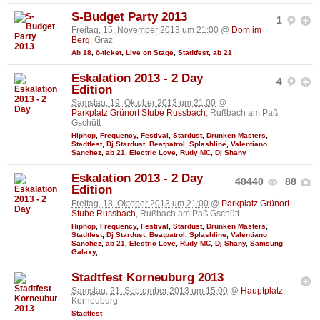
S-Budget Party 2013
1
Freitag, 15. November 2013 um 21:00
@
Dom im
Berg
, Graz
Ab 18
,
ö-ticket
,
Live on Stage
,
Stadtfest
,
ab 21
Eskalation 2013 - 2 Day
4
Edition
Samstag, 19. Oktober 2013 um 21:00
@
Parkplatz Grünort Stube Russbach
, Rußbach am Paß
Gschütt
Hiphop
,
Frequency
,
Festival
,
Stardust
,
Drunken Masters
,
Stadtfest
,
Dj Stardust
,
Beatpatrol
,
Splashline
,
Valentiano
Sanchez
,
ab 21
,
Electric Love
,
Rudy MC
,
Dj Shany
Eskalation 2013 - 2 Day
40440
88
Edition
Freitag, 18. Oktober 2013 um 21:00
@
Parkplatz Grünort
Stube Russbach
, Rußbach am Paß Gschütt
Hiphop
,
Frequency
,
Festival
,
Stardust
,
Drunken Masters
,
Stadtfest
,
Dj Stardust
,
Beatpatrol
,
Splashline
,
Valentiano
Sanchez
,
ab 21
,
Electric Love
,
Rudy MC
,
Dj Shany
,
Samsung
Galaxy
,
Stadtfest Korneuburg 2013
Samstag, 21. September 2013 um 15:00
@
Hauptplatz
,
Korneuburg
Stadtfest