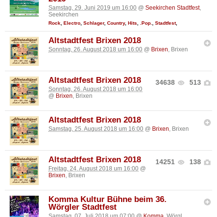
Samstag, 29. Juni 2019 um 16:00
@
Seekirchen Stadtfest
,
Seekirchen
Rock
,
Electro
,
Schlager
,
Country
,
Hits
,
.Pop.
,
Stadtfest
,
Altstadtfest Brixen 2018
Sonntag, 26. August 2018 um 16:00
@
Brixen
, Brixen
Altstadtfest Brixen 2018
34638
513
Sonntag, 26. August 2018 um 16:00
@
Brixen
, Brixen
Altstadtfest Brixen 2018
Samstag, 25. August 2018 um 16:00
@
Brixen
, Brixen
Altstadtfest Brixen 2018
14251
138
Freitag, 24. August 2018 um 16:00
@
Brixen
, Brixen
Komma Kultur Bühne beim 36.
Wörgler Stadtfest
Samstag, 07. Juli 2018 um 07:00
@
Komma
, Wörgl