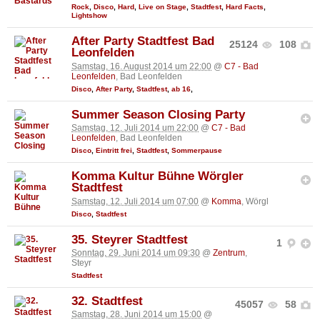
Rock
,
Disco
,
Hard
,
Live on Stage
,
Stadtfest
,
Hard Facts
,
Lightshow
After Party Stadtfest Bad
25124
108
Leonfelden
Samstag, 16. August 2014 um 22:00
@
C7 - Bad
Leonfelden
, Bad Leonfelden
Disco
,
After Party
,
Stadtfest
,
ab 16
,
Summer Season Closing Party
Samstag, 12. Juli 2014 um 22:00
@
C7 - Bad
Leonfelden
, Bad Leonfelden
Disco
,
Eintritt frei
,
Stadtfest
,
Sommerpause
Komma Kultur Bühne Wörgler
Stadtfest
Samstag, 12. Juli 2014 um 07:00
@
Komma
, Wörgl
Disco
,
Stadtfest
35. Steyrer Stadtfest
1
Sonntag, 29. Juni 2014 um 09:30
@
Zentrum
,
Steyr
Stadtfest
32. Stadtfest
45057
58
Samstag, 28. Juni 2014 um 15:00
@