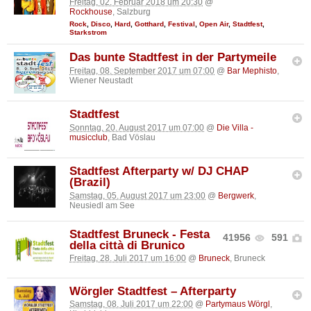
Freitag, 02. Februar 2018 um 20:30
@
Rockhouse
, Salzburg
Rock
,
Disco
,
Hard
,
Gotthard
,
Festival
,
Open Air
,
Stadtfest
,
Starkstrom
Das bunte Stadtfest in der Partymeile
Freitag, 08. September 2017 um 07:00
@
Bar Mephisto
,
Wiener Neustadt
Stadtfest
Sonntag, 20. August 2017 um 07:00
@
Die Villa -
musicclub
, Bad Vöslau
Stadtfest Afterparty w/ DJ CHAP
(Brazil)
Samstag, 05. August 2017 um 23:00
@
Bergwerk
,
Neusiedl am See
Stadtfest Bruneck - Festa
41956
591
della città di Brunico
Freitag, 28. Juli 2017 um 16:00
@
Bruneck
, Bruneck
Wörgler Stadtfest – Afterparty
Samstag, 08. Juli 2017 um 22:00
@
Partymaus Wörgl
,