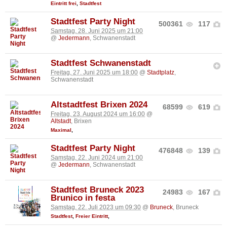
Eintritt frei
,
Stadtfest
Stadtfest Party Night
500361
117
Samstag, 28. Juni 2025 um 21:00
@
Jedermann
, Schwanenstadt
Stadtfest Schwanenstadt
Freitag, 27. Juni 2025 um 18:00
@
Stadtplatz
,
Schwanenstadt
Altstadtfest Brixen 2024
68599
619
Freitag, 23. August 2024 um 16:00
@
Altstadt
, Brixen
Maximal
,
Stadtfest Party Night
476848
139
Samstag, 22. Juni 2024 um 21:00
@
Jedermann
, Schwanenstadt
Stadtfest Bruneck 2023
24983
167
Brunico in festa
Samstag, 22. Juli 2023 um 09:30
@
Bruneck
, Bruneck
Stadtfest
,
Freier Eintritt
,