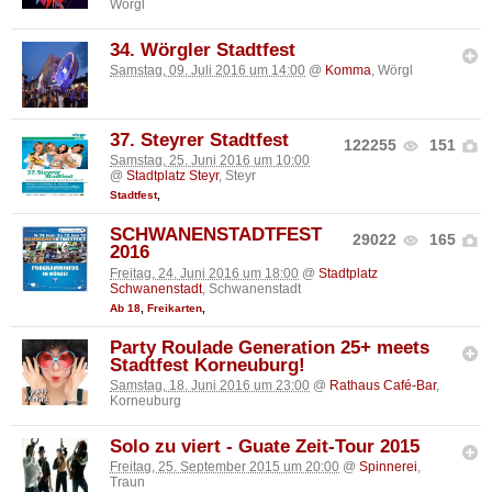
Wörgl
34. Wörgler Stadtfest
Samstag, 09. Juli 2016 um 14:00
@
Komma
, Wörgl
37. Steyrer Stadtfest
122255
151
Samstag, 25. Juni 2016 um 10:00
@
Stadtplatz Steyr
, Steyr
Stadtfest
,
SCHWANENSTADTFEST
29022
165
2016
Freitag, 24. Juni 2016 um 18:00
@
Stadtplatz
Schwanenstadt
, Schwanenstadt
Ab 18
,
Freikarten
,
Party Roulade Generation 25+ meets
Stadtfest Korneuburg!
Samstag, 18. Juni 2016 um 23:00
@
Rathaus Café-Bar
,
Korneuburg
Solo zu viert - Guate Zeit-Tour 2015
Freitag, 25. September 2015 um 20:00
@
Spinnerei
,
Traun