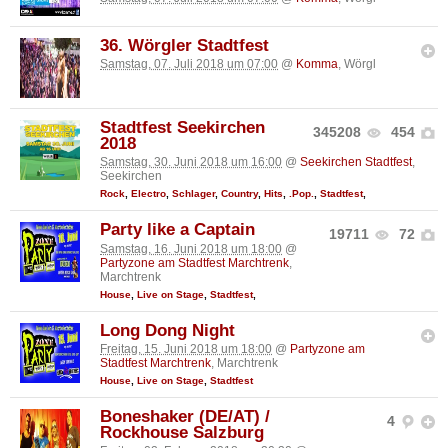
36. Wörgler Stadtfest
Samstag, 07. Juli 2018 um 07:00
@
Komma
, Wörgl
Stadtfest Seekirchen
345208
454
2018
Samstag, 30. Juni 2018 um 16:00
@
Seekirchen Stadtfest
,
Seekirchen
Rock
,
Electro
,
Schlager
,
Country
,
Hits
,
.Pop.
,
Stadtfest
,
Party like a Captain
19711
72
Samstag, 16. Juni 2018 um 18:00
@
Partyzone am Stadtfest Marchtrenk
,
Marchtrenk
House
,
Live on Stage
,
Stadtfest
,
Long Dong Night
Freitag, 15. Juni 2018 um 18:00
@
Partyzone am
Stadtfest Marchtrenk
, Marchtrenk
House
,
Live on Stage
,
Stadtfest
Boneshaker (DE/AT) /
4
Rockhouse Salzburg