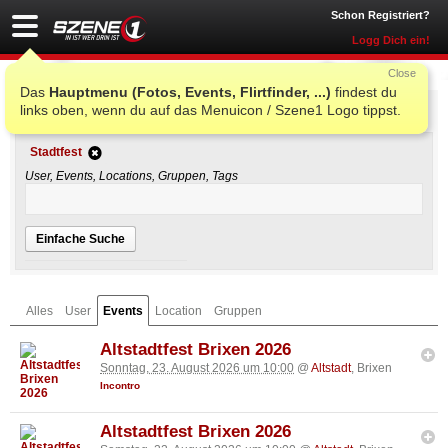
Schon Registriert?
Logg Dich ein!
Close
Das
Hauptmenu (Fotos, Events, Flirtfinder, ...)
findest du
Einfache Suche
links oben, wenn du auf das Menuicon / Szene1 Logo tippst.
Stadtfest
User, Events, Locations, Gruppen, Tags
Einfache Suche
Alles
User
Events
Location
Gruppen
Altstadtfest Brixen 2026
Sonntag, 23. August 2026 um 10:00
@
Altstadt
, Brixen
Incontro
Altstadtfest Brixen 2026