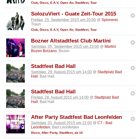
Club
,
Disco
,
E.A.V
,
Open Air
,
Stadtfest
,
Tour
SolozuViert - Guate Zeit-Tour 2015
Freitag, 25. September 2015 um 20:00
@
Spinnerei
,
Traun
Club
,
Disco
,
E.A.V
,
Open Air
,
Stadtfest
,
Tour
Bozner Altstadtfest Club Martini
Samstag, 05. September 2015 um 23:00
@
Martini
Bozen Bolzano
, Bozen
Stadtfest Bad Hall
Samstag, 29. August 2015 um 14:00
@
Stadtplatz Bad
Hall
, Bad Hall
Stadtfest Bad Hall
Freitag, 28. August 2015 um 14:00
@
Stadtplatz Bad
Hall
, Bad Hall
After Party Stadtfest Bad Leonfelden
Samstag, 01. August 2015 um 22:00
@
C7 - Bad
Leonfelden
, Bad Leonfelden
Disco
,
After Party
,
Stadtfest
,
ab 16