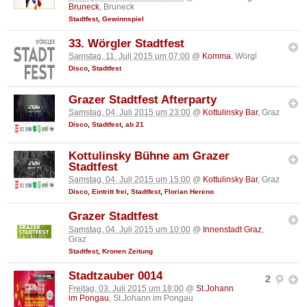
Bruneck
, Bruneck
Stadtfest
,
Gewinnspiel
33. Wörgler Stadtfest
Samstag, 11. Juli 2015 um 07:00
@
Komma
, Wörgl
Disco
,
Stadtfest
Grazer Stadtfest Afterparty
Samstag, 04. Juli 2015 um 23:00
@
Kottulinsky Bar
, Graz
Disco
,
Stadtfest
,
ab 21
Kottulinsky Bühne am Grazer
Stadtfest
Samstag, 04. Juli 2015 um 15:00
@
Kottulinsky Bar
, Graz
Disco
,
Eintritt frei
,
Stadtfest
,
Florian Hereno
Grazer Stadtfest
Samstag, 04. Juli 2015 um 10:00
@
Innenstadt Graz
,
Graz
Stadtfest
,
Kronen Zeitung
Stadtzauber 0014
2
Freitag, 03. Juli 2015 um 18:00
@
St.Johann
im Pongau
, St.Johann im Pongau