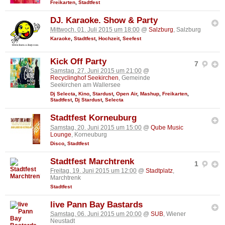
Freikarten
,
Stadtfest
DJ. Karaoke. Show & Party
Mittwoch, 01. Juli 2015 um 18:00
@
Salzburg
, Salzburg
Karaoke
,
Stadtfest
,
Hochzeit
,
Seefest
Kick Off Party
7
Samstag, 27. Juni 2015 um 21:00
@
Recyclinghof Seekirchen
, Gemeinde
Seekirchen am Wallersee
Dj Selecta
,
Kino
,
Stardust
,
Open Air
,
Mashup
,
Freikarten
,
Stadtfest
,
Dj Stardust
,
Selecta
Stadtfest Korneuburg
Samstag, 20. Juni 2015 um 15:00
@
Qube Music
Lounge
, Korneuburg
Disco
,
Stadtfest
Stadtfest Marchtrenk
1
Freitag, 19. Juni 2015 um 12:00
@
Stadtplatz
,
Marchtrenk
Stadtfest
live Pann Bay Bastards
Samstag, 06. Juni 2015 um 20:00
@
SUB
, Wiener
Neustadt