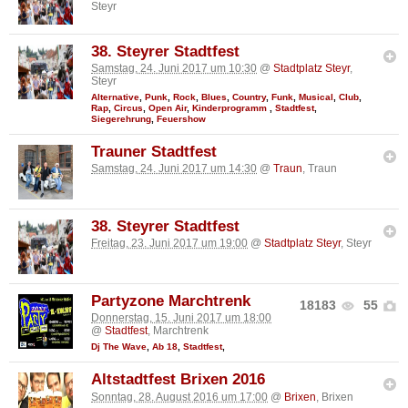
Steyr
38. Steyrer Stadtfest
Samstag, 24. Juni 2017 um 10:30
@
Stadtplatz Steyr
,
Steyr
Alternative
,
Punk
,
Rock
,
Blues
,
Country
,
Funk
,
Musical
,
Club
,
Rap
,
Circus
,
Open Air
,
Kinderprogramm
,
Stadtfest
,
Siegerehrung
,
Feuershow
Trauner Stadtfest
Samstag, 24. Juni 2017 um 14:30
@
Traun
, Traun
38. Steyrer Stadtfest
Freitag, 23. Juni 2017 um 19:00
@
Stadtplatz Steyr
, Steyr
Partyzone Marchtrenk
18183
55
Donnerstag, 15. Juni 2017 um 18:00
@
Stadtfest
, Marchtrenk
Dj The Wave
,
Ab 18
,
Stadtfest
,
Altstadtfest Brixen 2016
Sonntag, 28. August 2016 um 17:00
@
Brixen
, Brixen