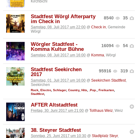
Kirchbichl
Stadtfest Wörgl Afterparty
8540
35
im Check in
Samstag, 08. Juli 2017 um 22:00
@
Check in
, Gemeinde
Wörgl
Wörgler Stadtfest -
16094
54
Komma Kultur Bühne
Samstag, 08. Juli 2017 um 16:00
@
Komma
, Wörgl
Stadtfest Seekirchen
95916
319
2017
Samstag, 01. Juli 2017 um 16:00
@
Seekirchen Stadtfest
,
Seekirchen
Rock
,
Electro
,
Schlager
,
Country
,
Hits
,
.Pop.
,
Freikarten
,
Stadtfest
,
AFTER Altstadtfest
Freitag, 30. Juni 2017 um 21:00
@
Tollhaus Weiz
, Weiz
38. Steyrer Stadtfest
Sonntag, 25. Juni 2017 um 10:30
@
Stadtplatz Steyr
,