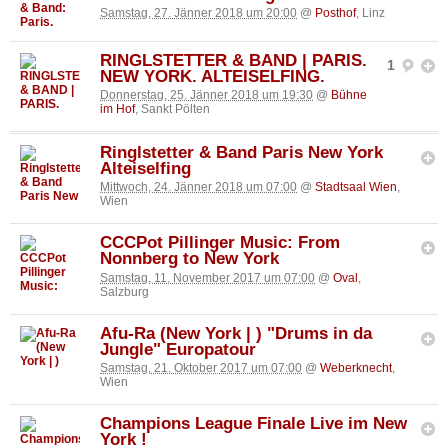
Samstag, 27. Jänner 2018 um 20:00
@
Posthof
, Linz
RINGLSTETTER & BAND | PARIS.
1
NEW YORK. ALTEISELFING.
Donnerstag, 25. Jänner 2018 um 19:30
@
Bühne
im Hof
, Sankt Pölten
Ringlstetter & Band Paris New York
Alteiselfing
Mittwoch, 24. Jänner 2018 um 07:00
@
Stadtsaal Wien
,
Wien
CCCPot Pillinger Music: From
Nonnberg to New York
Samstag, 11. November 2017 um 07:00
@
Oval
,
Salzburg
Afu-Ra (New York | ) "Drums in da
Jungle" Europatour
Samstag, 21. Oktober 2017 um 07:00
@
Weberknecht
,
Wien
Champions League Finale Live im New
York !