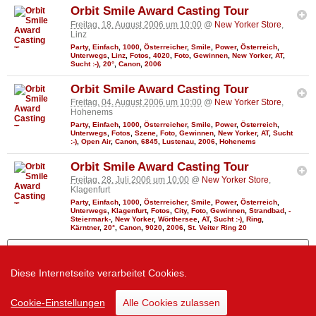
Orbit Smile Award Casting Tour
Freitag, 18. August 2006 um 10:00
@
New Yorker Store
,
Linz
Party
,
Einfach
,
1000
,
Österreicher
,
Smile
,
Power
,
Österreich
,
Unterwegs
,
Linz
,
Fotos
,
4020
,
Foto
,
Gewinnen
,
New Yorker
,
AT
,
Sucht :-)
,
20°
,
Canon
,
2006
Orbit Smile Award Casting Tour
Freitag, 04. August 2006 um 10:00
@
New Yorker Store
,
Hohenems
Party
,
Einfach
,
1000
,
Österreicher
,
Smile
,
Power
,
Österreich
,
Unterwegs
,
Fotos
,
Szene
,
Foto
,
Gewinnen
,
New Yorker
,
AT
,
Sucht
:-)
,
Open Air
,
Canon
,
6845
,
Lustenau
,
2006
,
Hohenems
Orbit Smile Award Casting Tour
Freitag, 28. Juli 2006 um 10:00
@
New Yorker Store
,
Klagenfurt
Party
,
Einfach
,
1000
,
Österreicher
,
Smile
,
Power
,
Österreich
,
Unterwegs
,
Klagenfurt
,
Fotos
,
City
,
Foto
,
Gewinnen
,
Strandbad
,
-
Steiermark-
,
New Yorker
,
Wörthersee
,
AT
,
Sucht :-)
,
Ring
,
Kärntner
,
20°
,
Canon
,
9020
,
2006
,
St. Veiter Ring 20
Mehr zeigen
Diese Internetseite verarbeitet Cookies.
Zur Desktop Version
Cookie-Einstellungen
Alle Cookies zulassen