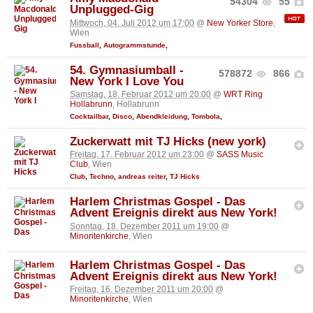
54304
55
Unplugged-Gig
Mittwoch, 04. Juli 2012 um 17:00
@
New Yorker Store
,
Wien
Fussball
,
Autogrammstunde
,
54. Gymnasiumball -
578872
866
New York I Love You
Samstag, 18. Februar 2012 um 20:00
@
WRT Ring
Hollabrunn
, Hollabrunn
Cocktailbar
,
Disco
,
Abendkleidung
,
Tombola
,
Zuckerwatt mit TJ Hicks (new york)
Freitag, 17. Februar 2012 um 23:00
@
SASS Music
Club
, Wien
Club
,
Techno
,
andreas reiter
,
TJ Hicks
Harlem Christmas Gospel - Das
Advent Ereignis direkt aus New York!
Sonntag, 18. Dezember 2011 um 19:00
@
Minoritenkirche
, Wien
Harlem Christmas Gospel - Das
Advent Ereignis direkt aus New York!
Freitag, 16. Dezember 2011 um 20:00
@
Minoritenkirche
, Wien