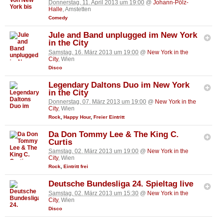
Donnerstag, 11. April 2013 um 19:00
@
Johann-Pölz-
Halle
, Amstetten
Comedy
Jule and Band unplugged im New York
in the City
Samstag, 16. März 2013 um 19:00
@
New York in the
City
, Wien
Disco
Legendary Daltons Duo im New York
in the City
Donnerstag, 07. März 2013 um 19:00
@
New York in the
City
, Wien
Rock
,
Happy Hour
,
Freier Eintritt
Da Don Tommy Lee & The King C.
Curtis
Samstag, 02. März 2013 um 19:00
@
New York in the
City
, Wien
Rock
,
Eintritt frei
Deutsche Bundesliga 24. Spieltag live
Samstag, 02. März 2013 um 15:30
@
New York in the
City
, Wien
Disco