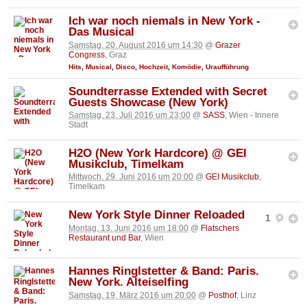
Ich war noch niemals in New York -
Das Musical
Samstag, 20. August 2016 um 14:30
@
Grazer
Congress
, Graz
Hits
,
Musical
,
Disco
,
Hochzeit
,
Komödie
,
Uraufführung
Soundterrasse Extended with Secret
Guests Showcase (New York)
Samstag, 23. Juli 2016 um 23:00
@
SASS
, Wien - Innere
Stadt
H2O (New York Hardcore) @ GEI
Musikclub, Timelkam
Mittwoch, 29. Juni 2016 um 20:00
@
GEI Musikclub
,
Timelkam
New York Style Dinner Reloaded
1
Montag, 13. Juni 2016 um 18:00
@
Flatschers
Restaurant und Bar
, Wien
Hannes Ringlstetter & Band: Paris.
New York. Alteiselfing
Samstag, 19. März 2016 um 20:00
@
Posthof
, Linz