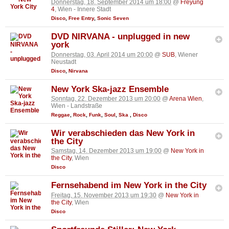
Donnerstag, 18. September 2014 um 18:00
@
Freyung
4
, Wien - Innere Stadt
Disco
,
Free Entry
,
Sonic Seven
DVD NIRVANA - unplugged in new
york
Donnerstag, 03. April 2014 um 20:00
@
SUB
, Wiener
Neustadt
Disco
,
Nirvana
New York Ska-jazz Ensemble
Sonntag, 22. Dezember 2013 um 20:00
@
Arena Wien
,
Wien - Landstraße
Reggae
,
Rock
,
Funk
,
Soul
,
Ska
,
Disco
Wir verabschieden das New York in
the City
Samstag, 14. Dezember 2013 um 19:00
@
New York in
the City
, Wien
Disco
Fernsehabend im New York in the City
Freitag, 15. November 2013 um 19:30
@
New York in
the City
, Wien
Disco