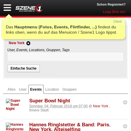
Schon Registriert?
Logg Dich ein!
Close
Das
Hauptmenu (Fotos, Events, Flirtfinder, ...)
findest du
Einfache Suche
links oben, wenn du auf das Menuicon / Szene1 Logo tippst.
New York
User, Events, Locations, Gruppen, Tags
Einfache Suche
Alles
User
Events
Location
Gruppen
Super Bowl Night
Sonntag, 04. Februar 2018 um 07:00
@
New York
,
Innere Stadt
Hannes Ringlstetter & Band: Paris.
New York. Alteiselfing