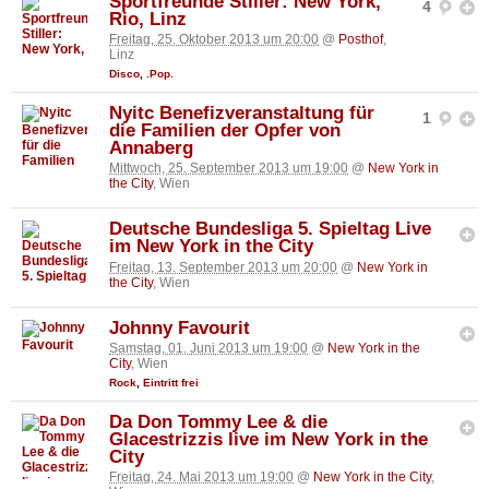
Sportfreunde Stiller: New York,
4
Rio, Linz
Freitag, 25. Oktober 2013 um 20:00
@
Posthof
,
Linz
Disco
,
.Pop.
Nyitc Benefizveranstaltung für
1
die Familien der Opfer von
Annaberg
Mittwoch, 25. September 2013 um 19:00
@
New York in
the City
, Wien
Deutsche Bundesliga 5. Spieltag Live
im New York in the City
Freitag, 13. September 2013 um 20:00
@
New York in
the City
, Wien
Johnny Favourit
Samstag, 01. Juni 2013 um 19:00
@
New York in the
City
, Wien
Rock
,
Eintritt frei
Da Don Tommy Lee & die
Glacestrizzis live im New York in the
City
Freitag, 24. Mai 2013 um 19:00
@
New York in the City
,