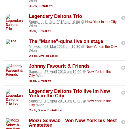
Wien
Blues
,
Eintritt frei
Legendary Daltons Trio
Samstag, 11. Mai 2013 um 19:00
@
New York in the City
,
Wien
Rock
,
Eintritt frei
The "Manne"-quins live on stage
Mittwoch, 08. Mai 2013 um 19:30
@
New York in the City
,
Wien
Disco
,
Live on Stage
Johnny Favourit & Friends
Samstag, 27. April 2013 um 19:00
@
New York in the
City
, Wien
Rock
,
Eintritt frei
Legendary Daltons Trio live im New
York in the City
Samstag, 13. April 2013 um 19:00
@
New York in the
City
, Wien
Rock
,
Disco
,
Eintritt frei
Moizi Schwab - Von New York bis Nest
Amstetten