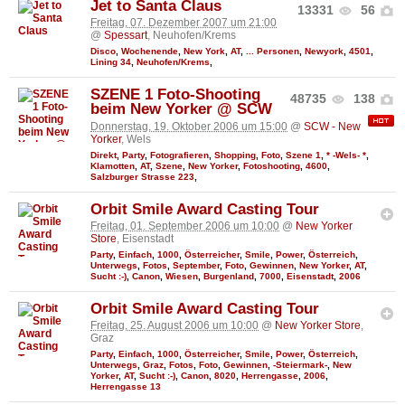
Jet to Santa Claus
13331
56
Freitag, 07. Dezember 2007 um 21:00
@
Spessart
, Neuhofen/Krems
Disco
,
Wochenende
,
New York
,
AT
,
... Personen
,
Newyork
,
4501
,
Lining 34
,
Neuhofen/Krems
,
SZENE 1 Foto-Shooting
48735
138
beim New Yorker @ SCW
Donnerstag, 19. Oktober 2006 um 15:00
@
SCW - New
Yorker
, Wels
Direkt
,
Party
,
Fotografieren
,
Shopping
,
Foto
,
Szene 1
,
* -Wels- *
,
Klamotten
,
AT
,
Szene
,
New Yorker
,
Fotoshooting
,
4600
,
Salzburger Strasse 223
,
Orbit Smile Award Casting Tour
Freitag, 01. September 2006 um 10:00
@
New Yorker
Store
, Eisenstadt
Party
,
Einfach
,
1000
,
Österreicher
,
Smile
,
Power
,
Österreich
,
Unterwegs
,
Fotos
,
September
,
Foto
,
Gewinnen
,
New Yorker
,
AT
,
Sucht :-)
,
Canon
,
Wiesen
,
Burgenland
,
7000
,
Eisenstadt
,
2006
Orbit Smile Award Casting Tour
Freitag, 25. August 2006 um 10:00
@
New Yorker Store
,
Graz
Party
,
Einfach
,
1000
,
Österreicher
,
Smile
,
Power
,
Österreich
,
Unterwegs
,
Graz
,
Fotos
,
Foto
,
Gewinnen
,
-Steiermark-
,
New
Yorker
,
AT
,
Sucht :-)
,
Canon
,
8020
,
Herrengasse
,
2006
,
Herrengasse 13