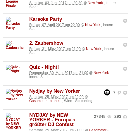
Samstag, 03. Juni 2017 um 20:30
@
New York
, Innere
Stadt
Karaoke Party
Freitag, 07. April 2017 um 22:00
@
New York
, Innere
Stadt
2. Zaubershow
Freitag, 31. März 2017 um 21:00
@
New York
, Innere
Stadt
Quiz - Night!
Donnerstag, 30. März 2017 um 21:00
@
New York
,
Innere Stadt
Nydjay by New Yorker
7
Samstag, 25. März 2017 um 22:00
@
Gasometer - planet.tt
, Wien - Simmering
NYDJAY by NEW
27348
293
YORKER - Europa's
größter DJ Contest
Samstag, 25. März 2017 um 21:00
@
Gasometer -