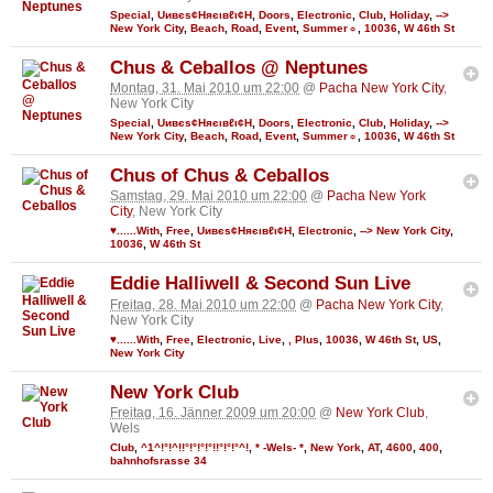
Special
,
Uивєs¢Няєιвℓι¢Н
,
Doors
,
Electronic
,
Club
,
Holiday
,
-->
New York City
,
Beach
,
Road
,
Event
,
Summer☼
,
10036
,
W 46th St
Chus & Ceballos @ Neptunes
Montag, 31. Mai 2010 um 22:00
@
Pacha New York City
,
New York City
Special
,
Uивєs¢Няєιвℓι¢Н
,
Doors
,
Electronic
,
Club
,
Holiday
,
-->
New York City
,
Beach
,
Road
,
Event
,
Summer☼
,
10036
,
W 46th St
Chus of Chus & Ceballos
Samstag, 29. Mai 2010 um 22:00
@
Pacha New York
City
, New York City
♥......With
,
Free
,
Uивєs¢Няєιвℓι¢Н
,
Electronic
,
--> New York City
,
10036
,
W 46th St
Eddie Halliwell & Second Sun Live
Freitag, 28. Mai 2010 um 22:00
@
Pacha New York City
,
New York City
♥......With
,
Free
,
Electronic
,
Live
,
, Plus
,
10036
,
W 46th St
,
US
,
New York City
New York Club
Freitag, 16. Jänner 2009 um 20:00
@
New York Club
,
Wels
Club
,
^1^!°!^!!°!°!°!°!!°!°!°^!
,
* -Wels- *
,
New York
,
AT
,
4600
,
400
,
bahnhofsrasse 34