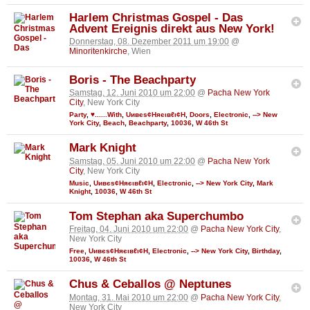
Harlem Christmas Gospel - Das
Advent Ereignis direkt aus New York!
Donnerstag, 08. Dezember 2011 um 19:00
@
Minoritenkirche
, Wien
Boris - The Beachparty
Samstag, 12. Juni 2010 um 22:00
@
Pacha New York
City
, New York City
Party
,
♥......With
,
Uивєs¢Няєιвℓι¢Н
,
Doors
,
Electronic
,
--> New
York City
,
Beach
,
Beachparty
,
10036
,
W 46th St
Mark Knight
Samstag, 05. Juni 2010 um 22:00
@
Pacha New York
City
, New York City
Music
,
Uивєs¢Няєιвℓι¢Н
,
Electronic
,
--> New York City
,
Mark
Knight
,
10036
,
W 46th St
Tom Stephan aka Superchumbo
Freitag, 04. Juni 2010 um 22:00
@
Pacha New York City
,
New York City
Free
,
Uивєs¢Няєιвℓι¢Н
,
Electronic
,
--> New York City
,
Birthday
,
10036
,
W 46th St
Chus & Ceballos @ Neptunes
Montag, 31. Mai 2010 um 22:00
@
Pacha New York City
,
New York City