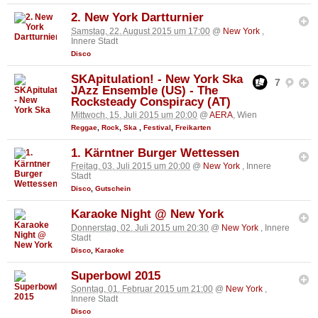
2. New York Dartturnier
Samstag, 22. August 2015 um 17:00
@
New York
,
Innere Stadt
Disco
SKApitulation! - New York Ska
7
JAzz Ensemble (US) - The
Rocksteady Conspiracy (AT)
Mittwoch, 15. Juli 2015 um 20:00
@
AERA
, Wien
Reggae
,
Rock
,
Ska
,
Festival
,
Freikarten
1. Kärntner Burger Wettessen
Freitag, 03. Juli 2015 um 20:00
@
New York
, Innere
Stadt
Disco
,
Gutschein
Karaoke Night @ New York
Donnerstag, 02. Juli 2015 um 20:30
@
New York
, Innere
Stadt
Disco
,
Karaoke
Superbowl 2015
Sonntag, 01. Februar 2015 um 21:00
@
New York
,
Innere Stadt
Disco