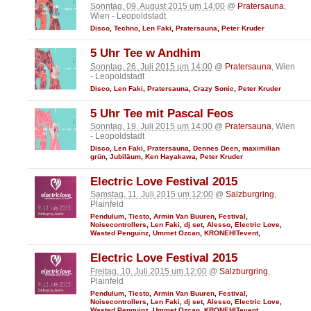
Sonntag, 09. August 2015 um 14:00
@
Pratersauna
,
Wien - Leopoldstadt
Disco
,
Techno
,
Len Faki
,
Pratersauna
,
Peter Kruder
5 Uhr Tee w Andhim
Sonntag, 26. Juli 2015 um 14:00
@
Pratersauna
, Wien
- Leopoldstadt
Disco
,
Len Faki
,
Pratersauna
,
Crazy Sonic
,
Peter Kruder
5 Uhr Tee mit Pascal Feos
Sonntag, 19. Juli 2015 um 14:00
@
Pratersauna
, Wien
- Leopoldstadt
Disco
,
Len Faki
,
Pratersauna
,
Dennes Deen
,
maximilian
grün
,
Jubiläum
,
Ken Hayakawa
,
Peter Kruder
Electric Love Festival 2015
Samstag, 11. Juli 2015 um 12:00
@
Salzburgring
,
Plainfeld
Pendulum
,
Tiesto
,
Armin Van Buuren
,
Festival
,
Noisecontrollers
,
Len Faki
,
dj set
,
Alesso
,
Electric Love
,
Wasted Penguinz
,
Ummet Ozcan
,
KRONEHITevent
,
Electric Love Festival 2015
Freitag, 10. Juli 2015 um 12:00
@
Salzburgring
,
Plainfeld
Pendulum
,
Tiesto
,
Armin Van Buuren
,
Festival
,
Noisecontrollers
,
Len Faki
,
dj set
,
Alesso
,
Electric Love
,
Wasted Penguinz
,
Ummet Ozcan
,
KRONEHITevent
,