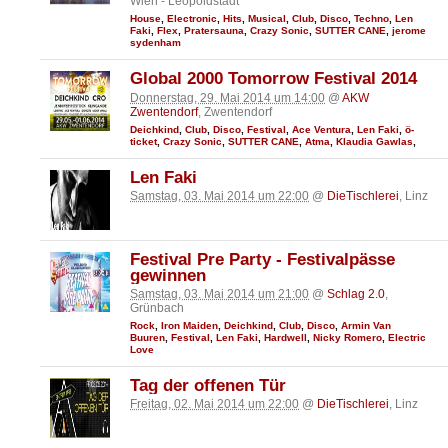
Wien - Leopoldstadt
House
,
Electronic
,
Hits
,
Musical
,
Club
,
Disco
,
Techno
,
Len
Faki
,
Flex
,
Pratersauna
,
Crazy Sonic
,
SUTTER CANE
,
jerome
sydenham
Global 2000 Tomorrow Festival 2014
Donnerstag, 29. Mai 2014 um 14:00
@
AKW
Zwentendorf
, Zwentendorf
Deichkind
,
Club
,
Disco
,
Festival
,
Ace Ventura
,
Len Faki
,
ö-
ticket
,
Crazy Sonic
,
SUTTER CANE
,
Atma
,
Klaudia Gawlas
,
Len Faki
Samstag, 03. Mai 2014 um 22:00
@
DieTischlerei
, Linz
Festival Pre Party - Festivalpässe
gewinnen
Samstag, 03. Mai 2014 um 21:00
@
Schlag 2.0
,
Grünbach
Rock
,
Iron Maiden
,
Deichkind
,
Club
,
Disco
,
Armin Van
Buuren
,
Festival
,
Len Faki
,
Hardwell
,
Nicky Romero
,
Electric
Love
Tag der offenen Tür
Freitag, 02. Mai 2014 um 22:00
@
DieTischlerei
, Linz