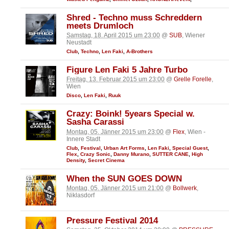
Shred - Techno muss Schreddern
meets Drumloch
Samstag, 18. April 2015 um 23:00
@
SUB
, Wiener
Neustadt
Club
,
Techno
,
Len Faki
,
A-Brothers
Figure Len Faki 5 Jahre Turbo
Freitag, 13. Februar 2015 um 23:00
@
Grelle Forelle
,
Wien
Disco
,
Len Faki
,
Ruuk
Crazy: Boink! 5years Special w.
Sasha Carassi
Montag, 05. Jänner 2015 um 23:00
@
Flex
, Wien -
Innere Stadt
Club
,
Festival
,
Urban Art Forms
,
Len Faki
,
Special Guest
,
Flex
,
Crazy Sonic
,
Danny Murano
,
SUTTER CANE
,
High
Density
,
Secret Cinema
When the SUN GOES DOWN
Montag, 05. Jänner 2015 um 21:00
@
Bollwerk
,
Niklasdorf
Pressure Festival 2014