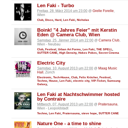
Len Faki - Turbo
Freitag, 28. März 2014 um 23:00
@
Grelle Forelle
,
Wien
Club
,
Disco
,
Hard
,
Len Faki
,
Nicholas
Boink! "4 Jahres Feier" mit Kerstin
Eden @ Camera Club, Wien
Samstag, 25. Jänner 2014 um 22:00
@
Camera Club
,
Wien - Neubau
Club
,
Festival
,
Urban Art Forms
,
Len Faki
,
THE SPELL
,
SUTTER CANE
,
High Density
,
Hokes Pokes
,
Secret Cinema
Electric City
Samstag, 10. August 2013 um 22:00
@
Maag Music
Hall
, Zürich
Electronic
,
Tech-House
,
Club
,
Felix Kröcher
,
Festival
,
Techno
,
House
,
Len Faki
,
electric city
,
VIP-Ticket
,
Samsung
Galaxy
,
Len Faki at Nachtschwimmer hosted
by Contraire
Mittwoch, 07. August 2013 um 22:00
@
Pratersauna
,
Wien - Leopoldstadt
Techno
,
Len Faki
,
Pratersauna
,
steve hope
,
SUTTER CANE
Nature One - a time to shine