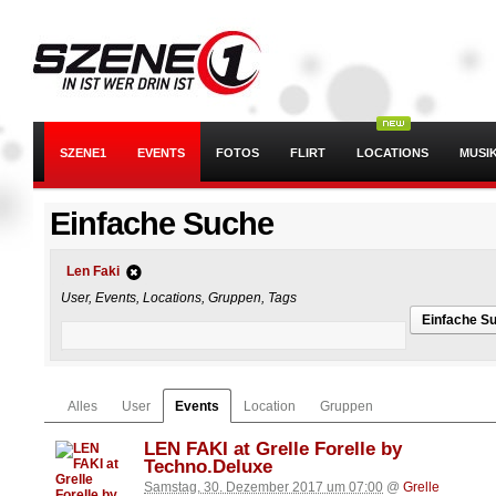
SZENE1
EVENTS
FOTOS
FLIRT
LOCATIONS
MUSI
Einfache Suche
Len Faki
User, Events, Locations, Gruppen, Tags
Einfache S
Alles
User
Events
Location
Gruppen
LEN FAKI at Grelle Forelle by
Techno.Deluxe
Samstag, 30. Dezember 2017 um 07:00
@
Grelle