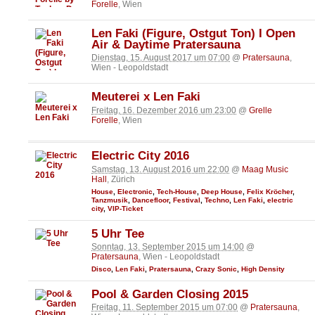
Forelle
, Wien
Len Faki (Figure, Ostgut Ton) I Open
Air & Daytime Pratersauna
Dienstag, 15. August 2017 um 07:00
@
Pratersauna
,
Wien - Leopoldstadt
Meuterei x Len Faki
Freitag, 16. Dezember 2016 um 23:00
@
Grelle
Forelle
, Wien
Electric City 2016
Samstag, 13. August 2016 um 22:00
@
Maag Music
Hall
, Zürich
House
,
Electronic
,
Tech-House
,
Deep House
,
Felix Kröcher
,
Tanzmusik
,
Dancefloor
,
Festival
,
Techno
,
Len Faki
,
electric
city
,
VIP-Ticket
5 Uhr Tee
Sonntag, 13. September 2015 um 14:00
@
Pratersauna
, Wien - Leopoldstadt
Disco
,
Len Faki
,
Pratersauna
,
Crazy Sonic
,
High Density
Pool & Garden Closing 2015
Freitag, 11. September 2015 um 07:00
@
Pratersauna
,