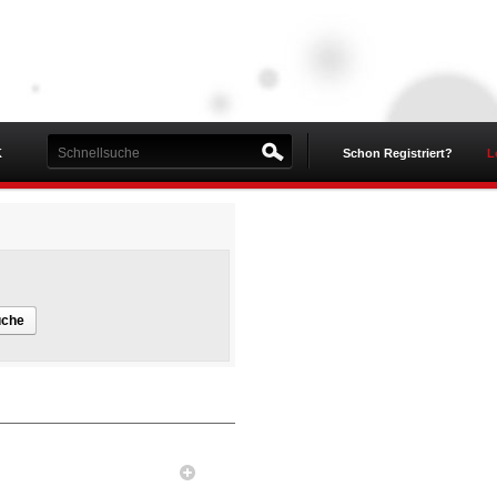
K
Schon Registriert?
L
uche