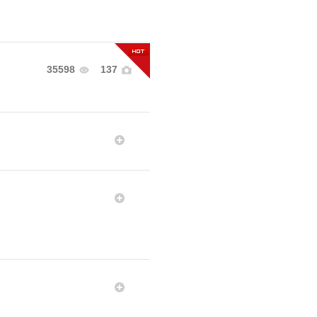
35598
137