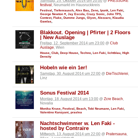
Samstag, 25. Oktober 2014 um 20:00
@
PRESSURE
festival
, Neumarkt im Hausruckkreis
Festival
,
Tiefenrausch
,
Alex Bau
,
Zeno
,
Ipunk
,
Len Faki
,
George Newton ♥
,
Jay Escola
,
Crazy Sonic
,
John TPS
,
Contest
,
Flake
,
Dumme Jungs
,
Glyon
,
Alezzaro
,
Klaudia
Gawlas
,
Blakkout. Opening | Pfirter | 2 Floors
| New Auslage
Freitag, 12. September 2014 um 23:00
@
Club
Auslage
, Wien
House
,
Club
,
Deep House
,
Techno
,
Len Faki
,
lichtblau
,
High
Density
Hobeln wie ein 1er!
Samstag, 30. August 2014 um 22:00
@
DieTischlerei
,
Linz
Sonus Festival 2014
Montag, 18. August 2014 um 13:00
@
Zcre Beach
,
Novalia
Monika Kruse
,
Festival
,
Beach
,
Tobi Neumann
,
Len Faki
,
Valentino Kanzyani
,
praslea
Nachtschwimmer w. Len Faki -
hosted by Contraire
Mittwoch, 13. August 2014 um 22:00
@
Pratersauna
,