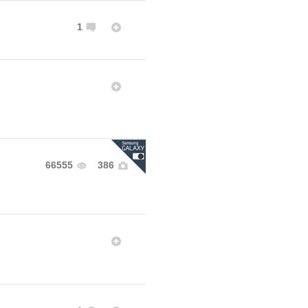
1
66555
386