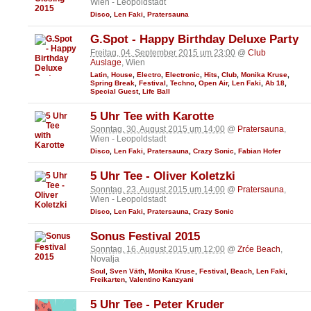
Wien - Leopoldstadt
Disco
,
Len Faki
,
Pratersauna
G.Spot - Happy Birthday Deluxe Party
Freitag, 04. September 2015 um 23:00
@
Club
Auslage
, Wien
Latin
,
House
,
Electro
,
Electronic
,
Hits
,
Club
,
Monika Kruse
,
Spring Break
,
Festival
,
Techno
,
Open Air
,
Len Faki
,
Ab 18
,
Special Guest
,
Life Ball
5 Uhr Tee with Karotte
Sonntag, 30. August 2015 um 14:00
@
Pratersauna
,
Wien - Leopoldstadt
Disco
,
Len Faki
,
Pratersauna
,
Crazy Sonic
,
Fabian Hofer
5 Uhr Tee - Oliver Koletzki
Sonntag, 23. August 2015 um 14:00
@
Pratersauna
,
Wien - Leopoldstadt
Disco
,
Len Faki
,
Pratersauna
,
Crazy Sonic
Sonus Festival 2015
Sonntag, 16. August 2015 um 12:00
@
Zrće Beach
,
Novalja
Soul
,
Sven Väth
,
Monika Kruse
,
Festival
,
Beach
,
Len Faki
,
Freikarten
,
Valentino Kanzyani
5 Uhr Tee - Peter Kruder