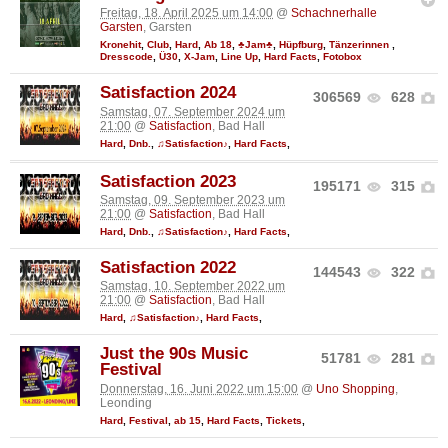
Freitag, 18. April 2025 um 14:00
@
Schachnerhalle
Garsten
, Garsten
Kronehit
,
Club
,
Hard
,
Ab 18
,
♣Jam♣
,
Hüpfburg
,
Tänzerinnen
,
Dresscode
,
Ü30
,
X-Jam
,
Line Up
,
Hard Facts
,
Fotobox
Satisfaction 2024
306569
628
Samstag, 07. September 2024 um
21:00
@
Satisfaction
, Bad Hall
Hard
,
Dnb.
,
♫Satisfaction♪
,
Hard Facts
,
Satisfaction 2023
195171
315
Samstag, 09. September 2023 um
21:00
@
Satisfaction
, Bad Hall
Hard
,
Dnb.
,
♫Satisfaction♪
,
Hard Facts
,
Satisfaction 2022
144543
322
Samstag, 10. September 2022 um
21:00
@
Satisfaction
, Bad Hall
Hard
,
♫Satisfaction♪
,
Hard Facts
,
Just the 90s Music
51781
281
Festival
Donnerstag, 16. Juni 2022 um 15:00
@
Uno Shopping
,
Leonding
Hard
,
Festival
,
ab 15
,
Hard Facts
,
Tickets
,