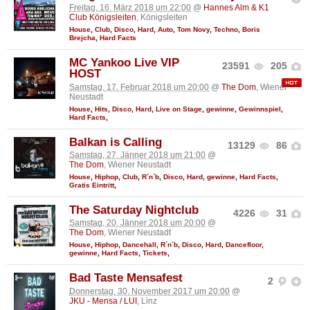
Freitag, 16. März 2018 um 22:00
@
Hannes Alm & K1
Club Königsleiten
, Königsleiten
House
,
Club
,
Disco
,
Hard
,
Auto
,
Tom Novy
,
Techno
,
Boris
Brejcha
,
Hard Facts
MC Yankoo Live VIP
23591
205
HOST
Samstag, 17. Februar 2018 um 20:00
@
The Dom
, Wiener
Neustadt
House
,
Hits
,
Disco
,
Hard
,
Live on Stage
,
gewinne
,
Gewinnspiel
,
Hard Facts
,
Balkan is Calling
13129
86
Samstag, 27. Jänner 2018 um 21:00
@
The Dom
, Wiener Neustadt
House
,
Hiphop
,
Club
,
R´n´b
,
Disco
,
Hard
,
gewinne
,
Hard Facts
,
Gratis Eintritt
,
The Saturday Nightclub
4226
31
Samstag, 20. Jänner 2018 um 20:00
@
The Dom
, Wiener Neustadt
House
,
Hiphop
,
Dancehall
,
R´n´b
,
Disco
,
Hard
,
Dancefloor
,
gewinne
,
Hard Facts
,
Tickets
,
Bad Taste Mensafest
2
Donnerstag, 30. November 2017 um 20:00
@
JKU - Mensa / LUI
, Linz