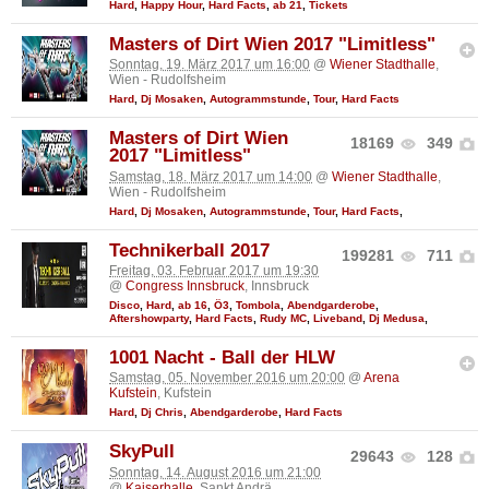
Hard
,
Happy Hour
,
Hard Facts
,
ab 21
,
Tickets
Masters of Dirt Wien 2017 "Limitless"
Sonntag, 19. März 2017 um 16:00
@
Wiener Stadthalle
,
Wien - Rudolfsheim
Hard
,
Dj Mosaken
,
Autogrammstunde
,
Tour
,
Hard Facts
Masters of Dirt Wien
18169
349
2017 "Limitless"
Samstag, 18. März 2017 um 14:00
@
Wiener Stadthalle
,
Wien - Rudolfsheim
Hard
,
Dj Mosaken
,
Autogrammstunde
,
Tour
,
Hard Facts
,
Technikerball 2017
199281
711
Freitag, 03. Februar 2017 um 19:30
@
Congress Innsbruck
, Innsbruck
Disco
,
Hard
,
ab 16
,
Ö3
,
Tombola
,
Abendgarderobe
,
Aftershowparty
,
Hard Facts
,
Rudy MC
,
Liveband
,
Dj Medusa
,
1001 Nacht - Ball der HLW
Samstag, 05. November 2016 um 20:00
@
Arena
Kufstein
, Kufstein
Hard
,
Dj Chris
,
Abendgarderobe
,
Hard Facts
SkyPull
29643
128
Sonntag, 14. August 2016 um 21:00
@
Kaiserhalle
, Sankt Andrä