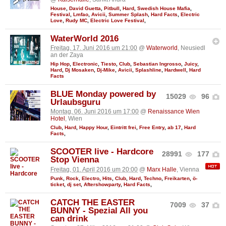
House
,
David Guetta
,
Pitbull
,
Hard
,
Swedish House Mafia
,
Festival
,
Lmfao
,
Avicii
,
Summer Splash
,
Hard Facts
,
Electric
Love
,
Rudy MC
,
Electric Love Festival
,
WaterWorld 2016
Freitag, 17. Juni 2016 um 21:00
@
Waterworld
, Neusiedl
an der Zaya
Hip Hop
,
Electronic
,
Tiesto
,
Club
,
Sebastian Ingrosso
,
Juicy
,
Hard
,
Dj Mosaken
,
Dj-Mike
,
Avicii
,
Splashline
,
Hardwell
,
Hard
Facts
BLUE Monday powered by
15029
96
Urlaubsguru
Montag, 06. Juni 2016 um 17:00
@
Renaissance Wien
Hotel
, Wien
Club
,
Hard
,
Happy Hour
,
Eintritt frei
,
Free Entry
,
ab 17
,
Hard
Facts
,
SCOOTER live - Hardcore
28991
177
Stop Vienna
Freitag, 01. April 2016 um 20:00
@
Marx Halle
, Vienna
Punk
,
Rock
,
Electro
,
Hits
,
Club
,
Hard
,
Techno
,
Freikarten
,
ö-
ticket
,
dj set
,
Aftershowparty
,
Hard Facts
,
CATCH THE EASTER
7009
37
BUNNY - Spezial All you
can drink