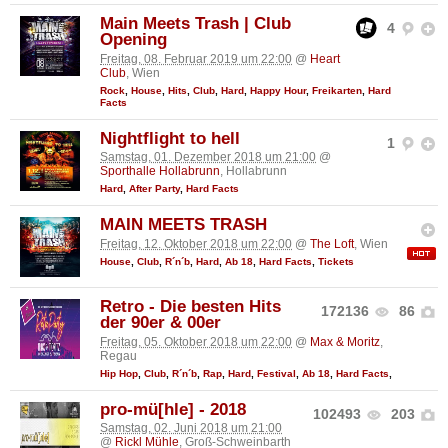
Main Meets Trash | Club
4
Opening
Freitag, 08. Februar 2019 um 22:00
@
Heart
Club
, Wien
Rock
,
House
,
Hits
,
Club
,
Hard
,
Happy Hour
,
Freikarten
,
Hard
Facts
Nightflight to hell
1
Samstag, 01. Dezember 2018 um 21:00
@
Sporthalle Hollabrunn
, Hollabrunn
Hard
,
After Party
,
Hard Facts
MAIN MEETS TRASH
Freitag, 12. Oktober 2018 um 22:00
@
The Loft
, Wien
House
,
Club
,
R´n´b
,
Hard
,
Ab 18
,
Hard Facts
,
Tickets
Retro - Die besten Hits
172136
86
der 90er & 00er
Freitag, 05. Oktober 2018 um 22:00
@
Max & Moritz
,
Regau
Hip Hop
,
Club
,
R´n´b
,
Rap
,
Hard
,
Festival
,
Ab 18
,
Hard Facts
,
pro-mü[hle] - 2018
102493
203
Samstag, 02. Juni 2018 um 21:00
@
Rickl Mühle
, Groß-Schweinbarth