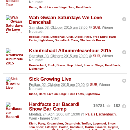
Neustadt
Disco
,
Hard
,
Live on Stage
,
Tour
,
Hard Facts
Wah Gwaan Saturdays We Love
Dancehall
Samstag, 03. Oktober 2015 um 23:00
@
SUB
, Wiener
Neustadt
Reggae
,
Rock
,
Dancehall
,
Club
,
Disco
,
Hard
,
Free Entry
,
Hard
Facts
,
Lightshow
,
Soundtank Crew
,
Glockwork Posse
Krautschädl Albumreleasetour 2015
Samstag, 03. Oktober 2015 um 20:00
@
SUB
, Wiener
Neustadt
Krautschädl
,
Funk
,
Disco
,
.Pop.
,
Hard
,
Live on Stage
,
Hard Facts
,
Lightshow
Sick Growing Live
Freitag, 02. Oktober 2015 um 20:00
@
SUB
, Wiener
Neustadt
Disco
,
Hard
,
Live on Stage
,
Hard Facts
,
Lightshow
Hardfacts zur Bacardi
19781
182
Show Bar Comp
Montag, 24. April 2006 um 19:00
@
Palais Eschenbach
,
Wien - Innere Stadt
Klein
,
Party
,
Organisiert
,
Österreich
,
Treffen
,
Legende!
,
Snow
,
Tom Snow
,
Lifestyle
,
Baden
,
Cocktails
,
Martin
,
Bacardi
,
Regeln
,