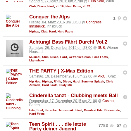
Sonntag, 27. März 2016 um 21:00
@
Club Solo
, Wien
Club
,
Disco
,
Hard
,
ab 16
,
Hard Facts
,
ab 21
,
Conquer the Alps
1
Freitag, 04. März 2016 um 08:00
@
Congress
Innsbruck
, Innsbruck
Hiphop
,
Club
,
Hard
,
Hard Facts
Achtung! Bass Fährt Durch! Vol.2
Samstag, 26. Dezember 2015 um 23:00
@
SUB
, Wiener
Neustadt
Musical
,
Club
,
Disco
,
Hard
,
Getränkeaktion
,
Hard Facts
,
Lightshow
THE PARTY | X-Mas Edition
Samstag, 19. Dezember 2015 um 22:00
@
P.P.C.
, Graz
Hip Hop
,
Hiphop
,
R´n´b
,
Disco
,
Hard
,
Summer Splash
,
Chris
Armada
,
Hard Facts
,
Rudy MC
Cinderella tanzt - Clubbing meets Ball
Donnerstag, 17. Dezember 2015 um 21:00
@
Casino
,
Baden
Hits
,
Soul
,
Karaoke
,
Tanzmusik
,
Hard
,
Greatest Hits
,
Dresscode
,
Hard Facts
Teen Spirit . . . die letzte
7783
57
Party deiner Jugend