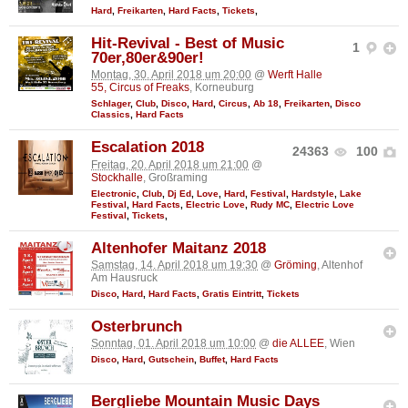
Hard
,
Freikarten
,
Hard Facts
,
Tickets
,
Hit-Revival - Best of Music
1
70er,80er&90er!
Montag, 30. April 2018 um 20:00
@
Werft Halle
55, Circus of Freaks
, Korneuburg
Schlager
,
Club
,
Disco
,
Hard
,
Circus
,
Ab 18
,
Freikarten
,
Disco
Classics
,
Hard Facts
Escalation 2018
24363
100
Freitag, 20. April 2018 um 21:00
@
Stockhalle
, Großraming
Electronic
,
Club
,
Dj Ed
,
Love
,
Hard
,
Festival
,
Hardstyle
,
Lake
Festival
,
Hard Facts
,
Electric Love
,
Rudy MC
,
Electric Love
Festival
,
Tickets
,
Altenhofer Maitanz 2018
Samstag, 14. April 2018 um 19:30
@
Gröming
, Altenhof
Am Hausruck
Disco
,
Hard
,
Hard Facts
,
Gratis Eintritt
,
Tickets
Osterbrunch
Sonntag, 01. April 2018 um 10:00
@
die ALLEE
, Wien
Disco
,
Hard
,
Gutschein
,
Buffet
,
Hard Facts
Bergliebe Mountain Music Days