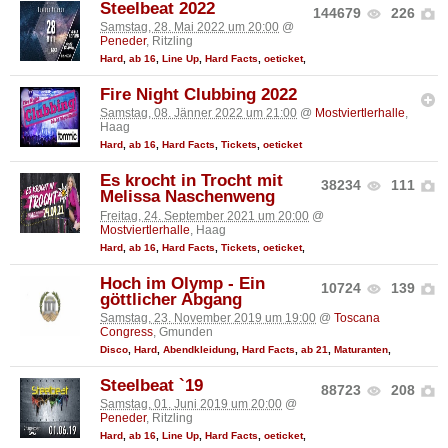
Steelbeat 2022
144679
226
Samstag, 28. Mai 2022 um 20:00
@
Peneder
, Ritzling
Hard
,
ab 16
,
Line Up
,
Hard Facts
,
oeticket
,
Fire Night Clubbing 2022
Samstag, 08. Jänner 2022 um 21:00
@
Mostviertlerhalle
,
Haag
Hard
,
ab 16
,
Hard Facts
,
Tickets
,
oeticket
Es krocht in Trocht mit
38234
111
Melissa Naschenweng
Freitag, 24. September 2021 um 20:00
@
Mostviertlerhalle
, Haag
Hard
,
ab 16
,
Hard Facts
,
Tickets
,
oeticket
,
Hoch im Olymp - Ein
10724
139
göttlicher Abgang
Samstag, 23. November 2019 um 19:00
@
Toscana
Congress
, Gmunden
Disco
,
Hard
,
Abendkleidung
,
Hard Facts
,
ab 21
,
Maturanten
,
Steelbeat `19
88723
208
Samstag, 01. Juni 2019 um 20:00
@
Peneder
, Ritzling
Hard
,
ab 16
,
Line Up
,
Hard Facts
,
oeticket
,