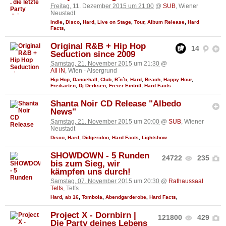
Freitag, 11. Dezember 2015 um 21:00
@
SUB
, Wiener
Neustadt
Indie
,
Disco
,
Hard
,
Live on Stage
,
Tour
,
Album Release
,
Hard
Facts
,
Original R&B + Hip Hop
14
Seduction since 2009
Samstag, 21. November 2015 um 21:30
@
All iN
, Wien - Alsergrund
Hip Hop
,
Dancehall
,
Club
,
R´n´b
,
Hard
,
Beach
,
Happy Hour
,
Freikarten
,
Dj Derksen
,
Freier Eintritt
,
Hard Facts
Shanta Noir CD Release "Albedo
News"
Samstag, 21. November 2015 um 20:00
@
SUB
, Wiener
Neustadt
Disco
,
Hard
,
Didgeridoo
,
Hard Facts
,
Lightshow
SHOWDOWN - 5 Runden
24722
235
bis zum Sieg, wir
kämpfen uns durch!
Samstag, 07. November 2015 um 20:30
@
Rathaussaal
Telfs
, Telfs
Hard
,
ab 16
,
Tombola
,
Abendgarderobe
,
Hard Facts
,
Project X - Dornbirn |
121800
429
Die Party deines Lebens