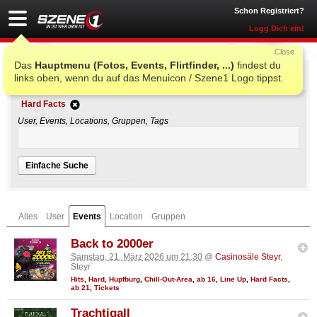
Schon Registriert?
Logg Dich ein!
Close
Das
Hauptmenu (Fotos, Events, Flirtfinder, ...)
findest du
Einfache Suche
links oben, wenn du auf das Menuicon / Szene1 Logo tippst.
Hard Facts
User, Events, Locations, Gruppen, Tags
Einfache Suche
Alles
User
Events
Location
Gruppen
Back to 2000er
Samstag, 21. März 2026 um 21:30
@
Casinosäle Steyr
,
Steyr
Hits
,
Hard
,
Hüpfburg
,
Chill-Out-Area
,
ab 16
,
Line Up
,
Hard Facts
,
ab 21
,
Tickets
Trachtigall