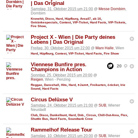
| Das Original
Samstag, 31. Oktober 2015 um 21:00
@
Messe Dornbirn
,
Dornbirn
Kronehit
,
Disco
,
Hard
,
Hüpfburg
,
Area47
,
ab 16
,
Getränkespecials
,
Contest
,
VIP-Ticket
,
Hard Facts
,
VIP-Tickets
,
Fire Show
,
Project X - Wien | Die Party deines
Lebens | Das Original
Freitag, 30. Oktober 2015 um 22:00
@
Marx Halle
, Wien
Hard
,
Hüpfburg
,
Contest
,
VIP-Ticket
,
Hard Facts
,
Fire Show
Viennese Bunfire pres.
20
Champions in Action
Sonntag, 25. Oktober 2015 um 20:00
@
Reigen
, Wien - Penzing
Reggae
,
Dancehall
,
Hits
,
Hard
,
♣Jam♣
,
Freikarten
,
ö-ticket
,
Irie
Sound
,
Hard Facts
Circus Delüxse V
Samstag, 24. Oktober 2015 um 21:00
@
SUB
, Wiener
Neustadt
Club
,
Disco
,
Dunkelbunt
,
Hard
,
Dnb.
,
Circus
,
Chill-Out-Area
,
Flex
,
Shuttle Bus
,
Hard Facts
,
Soundtank Crew
Rammelhof Release Tour
Samstag, 10. Oktober 2015 um 20:00
@
SUB
, Wiener