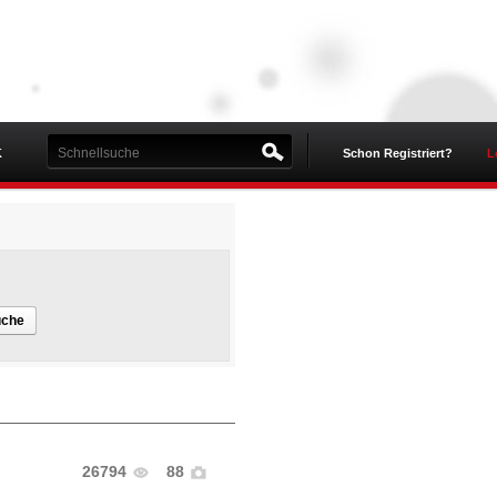
K
Schon Registriert?
L
uche
26794
88