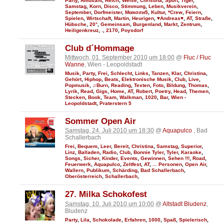
Party
,
Amüsant
,
Reich
,
Weise
,
Christina
,
Sport
,
Tiger
,
Samstag
,
Korn
,
Disco
,
Stimmung
,
Leben
,
Musikverein
,
September
,
Dorfmeister
,
Мαяσσи5
,
Kultur
,
*Crew
,
Feiern
,
Spielen
,
Wirtschaft
,
Martin
,
Heurigen
,
♥Andreas♥
,
AT
,
Straße
,
Hübsche
,
20°
,
Gemeinsam
,
Burgenland
,
Markt
,
Zentrum
,
Heiligenkreuz
,
.
,
2170
,
Poysdorf
Club d´Hommage
Mittwoch, 01. September 2010 um 18:00
@
Fluc / Fluc
Wanne
, Wien - Leopoldstadt
Musik
,
Party
,
Frei
,
Schlecht
,
Links
,
Tanzen
,
Klar
,
Christina
,
Gehört
,
Hiphop
,
Beats
,
Elektronische Musik
,
Club
,
Live
,
Popmusik
,
♫Burn
,
Reading
,
Texten
,
Foto
,
Bildung
,
Thomas
,
Lyrik
,
Read
,
Gigs
,
Home
,
AT
,
Robert
,
Poetry
,
Head
,
Themen
,
Stecken
,
Book
,
Team
,
Walkman
,
1020
,
Bar
,
Wien -
Leopoldstadt
,
Praterstern 5
Sommer Open Air
Samstag, 24. Juli 2010 um 18:30
@
Aquapulco
, Bad
Schallerbach
Frei
,
Bequem
,
Leer
,
Bereit
,
Christina
,
Samstag
,
Superior
,
Linz
,
Balladen
,
Radio
,
Club
,
Bonnie Tyler
,
Tyler
,
Karaoke
,
Songs
,
Sicher
,
Kinder
,
Events
,
Gewinnen
,
Sehen !!!
,
Road
,
Feuerwerk
,
Aquapulco
,
Zeltfest
,
AT
,
... Personen
,
Open Air
,
Wallern
,
Publikum
,
Schärding
,
Bad Schallerbach
,
Oberösterreich
,
Schallerbach
,
27. Milka Schokofest
Samstag, 10. Juli 2010 um 10:00
@
Altstadt Bludenz
,
Bludenz
Party
,
Lila
,
Schokolade
,
Erfahren
,
1000
,
Spaß
,
Spielerisch
,