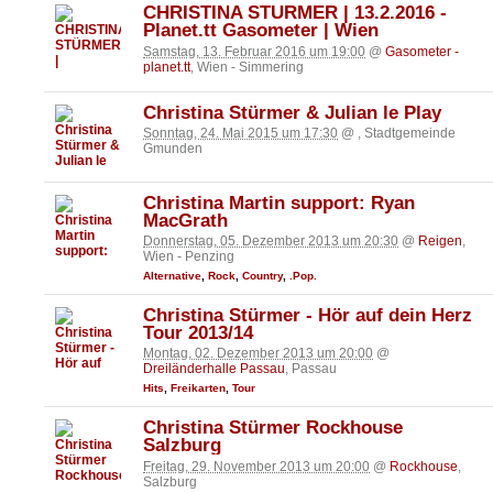
CHRISTINA STÜRMER | 13.2.2016 -
Planet.tt Gasometer | Wien
Samstag, 13. Februar 2016 um 19:00
@
Gasometer -
planet.tt
, Wien - Simmering
Christina Stürmer & Julian le Play
Sonntag, 24. Mai 2015 um 17:30
@
, Stadtgemeinde
Gmunden
Christina Martin support: Ryan
MacGrath
Donnerstag, 05. Dezember 2013 um 20:30
@
Reigen
,
Wien - Penzing
Alternative
,
Rock
,
Country
,
.Pop.
Christina Stürmer - Hör auf dein Herz
Tour 2013/14
Montag, 02. Dezember 2013 um 20:00
@
Dreiländerhalle Passau
, Passau
Hits
,
Freikarten
,
Tour
Christina Stürmer Rockhouse
Salzburg
Freitag, 29. November 2013 um 20:00
@
Rockhouse
,
Salzburg