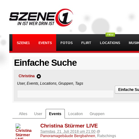
SZENE1
EVENTS
FOTOS
FLIRT
LOCATIONS
MUSI
Einfache Suche
Christina
User, Events, Locations, Gruppen, Tags
Einfache S
Alles
User
Events
Location
Gruppen
Christina Stürmer LIVE
Samstag, 21. Juli 2018 um 21:00
@
Panoramagebäude Bergbahnen
, Ratschings