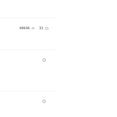
48646
31