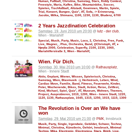
Human
,
Fußball
,
Christina
,
Samstag
,
Stars
,
Kiddy Contest
,
Freestyle
,
Maria
,
Kaffee
,
Bike
,
Mountainbike
,
Soccer
,
Spielen
,
Tischfußball
,
Altstadt
,
Gewinnen
,
Martin
,
Spiele
,
Trial
,
Konzert
,
Bungee
,
Quiz°
,
AT
,
Sofa
,
-> Erinnerung
,
Jacobs
,
Milka
,
Shimano
,
1100
,
1230
,
1130
,
Bludenz
,
6700
2 Years Jazzdination Celebration
Samstag, 19. Juni 2010 um 20:00
@
lutz - der club
,
Wien - Mariahilf
Special
,
Musik
,
Party
,
Music
,
Loco
,
2
,
Christina
,
Free
,
Funk
,
Live
,
Wagner
,
, Plus
,
Orchestra
,
Band
,
ღChristoph
,
AT
,
♦
Ңөηба 2000
,
Celebration
,
Superfly
,
2100
,
2230
,
1060
,
Mariahilferstraße 3
,
Wien - Mariahilf
,
Wien. Für Dich.
Sonntag, 30. Mai 2010 um 10:00
@
Rathausplatz
,
Wien - Innere Stadt
Aktiv
,
Geplant
,
Wiener
,
Wissen
,
Spielerisch
,
Christina
,
Samstag
,
Wien
,
Blasmusik :-)
,
Herbstrock
,
Leben
,
Wind
,
Cardiac Move
,
Familie
,
Band
,
Fitness
,
Feuerwehr
,
Kinder
,
Peter
,
Wochenende
,
Bikes
,
Stadt
,
Action
,
Reise
,
Zeltfest
,
Kind
,
Michael
,
Spiel
,
Quiz°
,
AT
,
Museum
,
Wohnen
,
Themen
,
Project
,
Ausprobieren
,
1010
,
1200
,
Wien - Innere Stadt
,
1220
,
1120
,
1130
,
Rathausplatz
,
1045
,
1315
,
1250
,
1015
,
1115
,
1300
The Revolution is Over an We have
won
Samstag, 29. Mai 2010 um 21:00
@
PMK
, Innsbruck
Musik
,
Party
,
Single
,
Irgendwie
,
Gebildet
,
Schwer
,
Techno
,
Minimal
,
Christina
,
Künstlerin
,
Gehört
,
Innsbruck
,
Minimal
Techno
,
Mika
,
Electronic
,
Electronica
,
Stars
,
Björk
,
Live
,