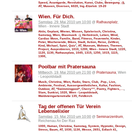
Speed
,
Avantgarde
,
Revolution
,
Kunst
,
Clubs
,
Bewegung ;-))
,
AT
,
Museen
,
Diversen
,
6020
,
Ing.-Etzelstr. 19-20
Wien. Für Dich.
Samstag, 29. Mai 2010 um 10:00
@
Rathausplatz
,
Wien - Innere Stadt
Aktiv
,
Geplant
,
Wiener
,
Wissen
,
Spielerisch
,
Christina
,
Samstag
,
Wien
,
Blasmusik :-)
,
Herbstrock
,
Leben
,
Wind
,
Cardiac Move
,
Familie
,
Band
,
Fitness
,
Feuerwehr
,
Kinder
,
Peter
,
Wochenende
,
Bikes
,
Stadt
,
Action
,
Reise
,
Zeltfest
,
Kind
,
Michael
,
Spiel
,
Quiz°
,
AT
,
Museum
,
Wohnen
,
Themen
,
Project
,
Ausprobieren
,
1010
,
1200
,
Wien - Innere Stadt
,
1220
,
1120
,
1130
,
Rathausplatz
,
1045
,
1315
,
1250
,
1015
,
1115
,
1300
,
Poolbar mit Pratersauna
Mittwoch, 19. Mai 2010 um 21:00
@
Pratersauna
, Wien
- Leopoldstadt
Musik
,
Christina
,
Wien
,
Radio
,
Stars
,
Club
,
.Pop.
,
Live
,
Ambiente
,
Festival
,
Aussergewöhnliches
,
Kultur
,
Fashion
,
Outdoor
,
AT
,
*Swimmingpool*
,
Cherry^^
,
Poetry
,
Fighters,....
,
Slam
,
Sunkist
,
1020
,
Wien - Leopoldstadt
,
Waldsteingartenstraße 135
,
Feldkirch
Tag der offenen Tür Verein
Lebenselixier
Samstag, 15. Mai 2010 um 10:00
@
Seminarzentrum
,
Reichenau An Der Rax
1000
,
Human
,
Christina
,
Samstag
,
System
,
Hypnotic
,
Design
,
Stress
,
Baum
,
AT
,
1030
,
1130
,
Messe
,
2651
,
Edlach 41
,