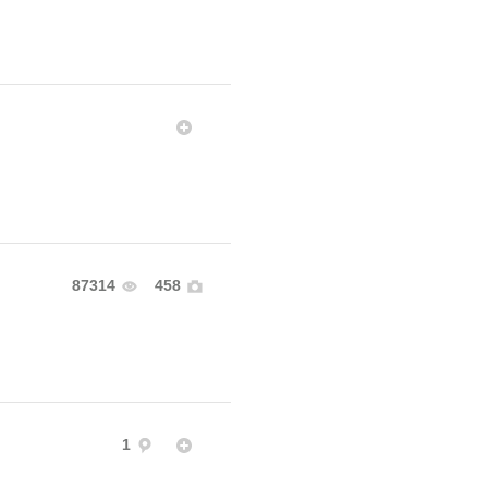
87314
458
1