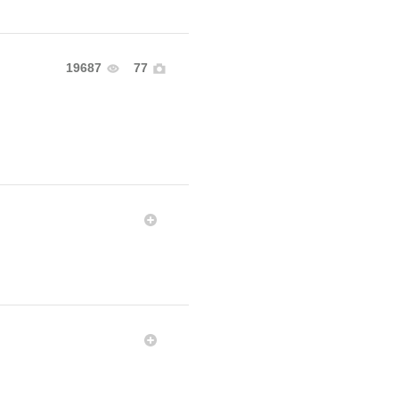
19687
77