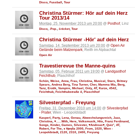
Disco
,
Fussball
,
Tour
Christina Stürmer: Hör auf dein Herz
Tour 2013/14
Montag, 25. November 2013 um 20:00
@
Posthof
, Linz
Disco
,
.Pop.
,
ö-ticket
,
Tour
Christina Stürmer -Hör' auf dein Herz
Samstag, 14. September 2013 um 20:00
@
Open Air
Gelände beim Matzenpark
, Reith im Alpbachtal
Open Air
Travestierevue the Manne-quins
Samstag, 05. Februar 2011 um 19:00
@
Landgasthof
Feichthub
, Plaschlhof
Schön
,
Weise
,
Anna
,
Frau
,
Christina
,
Musical
,
Stars
,
Britney
Spears
,
Andrea Berg
,
Tina Turner
,
Cher
,
Mamma Mia
,
Berg
,
Tanz
,
Erotik
,
Vampire
,
Michael
,
Only
,
AT
,
Kurze
,
4542
,
Feichthub
,
Feichthubstraße 4
,
Plaschlhof
Silvesterpfad - Freyung
Freitag, 31. Dezember 2010 um 14:00
@
Silvesterpfad
- Prater
, Wien - Leopoldstadt
Kasperl
,
Party
,
Lena
,
Genau
,
Abwechslungsreich
,
Jazz
,
Christina
,
♥......With
,
Here
,
Volksmusik
,
Hits
,
Franz Ferdinand
,
Songs
,
Kinder
,
Games
,
Silvester
,
♥Andreas♥
,
Quiz°
,
AT
,
Robert
,
For The
,
♦ Ңөηба 2000
,
From
,
1020
,
Wien -
Leopoldstadt
,
2120
,
2310
,
2400
,
Freyung