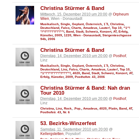
Christina Stürmer & Band
Mittwoch, 15. Dezember 2010 um 20:00
@
Orpheum
Wien
, Wien - Donaustadt
Musikalisch
,
Single
,
Geplant
,
Österreich
,
1´5
,
Christina
,
Deutschland
,
Falco
,
Charts
,
Amadeus
,
Lauter!
,
Top 10
,
^1^!
°!^!!°!°!°!°!!°!°!°^!
,
Band
,
Stadt
,
Schweiz
,
Konzert
,
AT
,
Erfolg
,
Künstler
,
2009
,
1220
,
Wien - Donaustadt
,
Steigenteschgasse
94b
,
2006
Christina Stürmer & Band
Dienstag, 14. Dezember 2010 um 20:00
@
Posthof
,
Linz
Musikalisch
,
Single
,
Geplant
,
Österreich
,
1´5
,
Christina
,
Deutschland
,
Linz
,
Falco
,
Charts
,
Amadeus
,
Lauter!
,
Top 10
,
^1^!°!^!!°!°!°!°!!°!°!°^!
,
4020
,
Band
,
Stadt
,
Schweiz
,
Konzert
,
AT
,
Erfolg
,
Künstler
,
2009
,
Posthofstr. 43
,
2006
Christina Stürmer & Band: Nah dran
Tour 2010
Dienstag, 14. Dezember 2010 um 20:00
@
Posthof
,
Linz
Christina
,
Linz
,
Rock
,
.Pop.
,
Amadeus
,
4020
,
Platin
,
Band
,
AT
,
Posthofstr. 43
,
Nr. 6
53. Bezirks-Winzerfest
Samstag, 11. September 2010 um 20:00
@
Kellergstetten
, Poysdorf