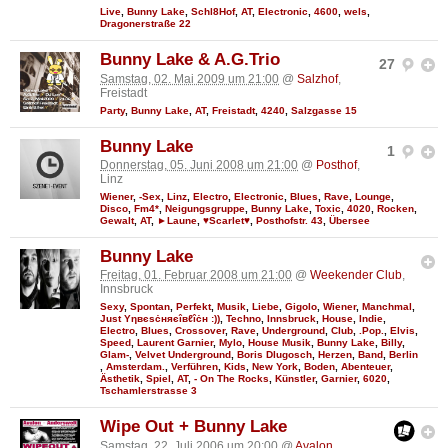
Live
,
Bunny Lake
,
Schl8Hof
,
AT
,
Electronic
,
4600
,
wels
,
Dragonerstraße 22
Bunny Lake & A.G.Trio
27
Samstag, 02. Mai 2009 um 21:00
@
Salzhof
,
Freistadt
Party
,
Bunny Lake
,
AT
,
Freistadt
,
4240
,
Salzgasse 15
Bunny Lake
1
Donnerstag, 05. Juni 2008 um 21:00
@
Posthof
,
Linz
Wiener
,
-Sex
,
Linz
,
Electro
,
Electronic
,
Blues
,
Rave
,
Lounge
,
Disco
,
Fm4*
,
Neigungsgruppe
,
Bunny Lake
,
Toxic
,
4020
,
Rocken
,
Gewalt
,
AT
,
►Laune
,
♥Scarlet♥
,
Posthofstr. 43
,
Übersee
Bunny Lake
Freitag, 01. Februar 2008 um 21:00
@
Weekender Club
,
Innsbruck
Sexy
,
Spontan
,
Perfekt
,
Musik
,
Liebe
,
Gigolo
,
Wiener
,
Manchmal
,
Just Υηвєѕċняєîвℓîċн :))
,
Techno
,
Innsbruck
,
House
,
Indie
,
Electro
,
Blues
,
Crossover
,
Rave
,
Underground
,
Club
,
.Pop.
,
Elvis
,
Speed
,
Laurent Garnier
,
Mylo
,
House Musik
,
Bunny Lake
,
Billy
,
Glam-
,
Velvet Underground
,
Boris Dlugosch
,
Herzen
,
Band
,
Berlin
,
Amsterdam.
,
Verführen
,
Kids
,
New York
,
Boden
,
Abenteuer
,
Ästhetik
,
Spiel
,
AT
,
- On The Rocks
,
Künstler
,
Garnier
,
6020
,
Tschamlerstrasse 3
Wipe Out + Bunny Lake
Samstag, 22. Juli 2006 um 20:00
@
Avalon