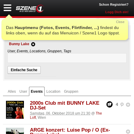
Schon Registriert?
Logg Dich ein!
Close
Das
Hauptmenu (Fotos, Events, Flirtfinder, ...)
findest du
Einfache Suche
links oben, wenn du auf das Menuicon / Szene1 Logo tippst.
Bunny Lake
User, Events, Locations, Gruppen, Tags
Einfache Suche
Alles
User
Events
Location
Gruppen
2000s Club mit BUNNY LAKE
4
DJ-Set
Samstag, 06. Oktober 2018 um 21:30
@
The
Loft
, Wien
ARGE konzert: Luise Pop / O (Ex-