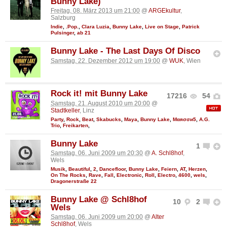
Bunny Lake)
Freitag, 08. März 2013 um 21:00
@
ARGEkultur
,
Salzburg
Indie
,
.Pop.
,
Clara Luzia
,
Bunny Lake
,
Live on Stage
,
Patrick
Pulsinger
,
ab 21
Bunny Lake - The Last Days Of Disco
Samstag, 22. Dezember 2012 um 19:00
@
WUK
, Wien
Rock it! mit Bunny Lake
17216
54
Samstag, 21. August 2010 um 20:00
@
Stadtkeller
, Linz
Party
,
Rock
,
Beat
,
Skabucks
,
Maya
,
Bunny Lake
,
Мαяσσи5
,
A.G.
Trio
,
Freikarten
,
Bunny Lake
1
Samstag, 06. Juni 2009 um 20:30
@
A. Schl8hof
,
Wels
Musik
,
Beautiful
,
2
,
Dancefloor
,
Bunny Lake
,
Feiern
,
AT
,
Herzen
,
On The Rocks
,
Rave
,
Fall
,
Electronic
,
Roll
,
Electro
,
4600
,
wels
,
Dragonerstraße 22
Bunny Lake @ Schl8hof
10
2
Wels
Samstag, 06. Juni 2009 um 20:00
@
Alter
Schl8hof
, Wels