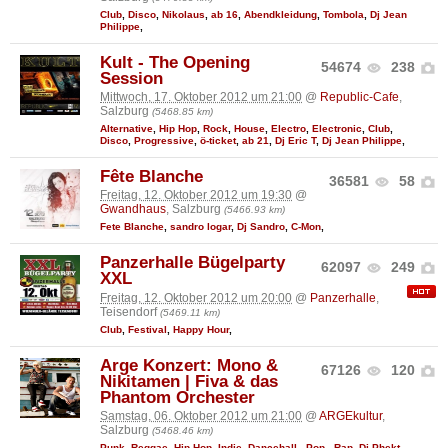
Club
,
Disco
,
Nikolaus
,
ab 16
,
Abendkleidung
,
Tombola
,
Dj Jean
Philippe
,
Kult - The Opening
54674
238
Session
Mittwoch, 17. Oktober 2012 um 21:00
@
Republic-Cafe
,
Salzburg
(5468.85 km)
Alternative
,
Hip Hop
,
Rock
,
House
,
Electro
,
Electronic
,
Club
,
Disco
,
Progressive
,
ö-ticket
,
ab 21
,
Dj Eric T
,
Dj Jean Philippe
,
Fête Blanche
36581
58
Freitag, 12. Oktober 2012 um 19:30
@
Gwandhaus
, Salzburg
(5466.93 km)
Fete Blanche
,
sandro logar
,
Dj Sandro
,
C-Mon
,
Panzerhalle Bügelparty
62097
249
XXL
Freitag, 12. Oktober 2012 um 20:00
@
Panzerhalle
,
Teisendorf
(5469.11 km)
Club
,
Festival
,
Happy Hour
,
Arge Konzert: Mono &
67126
120
Nikitamen | Fiva & das
Phantom Orchester
Samstag, 06. Oktober 2012 um 21:00
@
ARGEkultur
,
Salzburg
(5468.46 km)
Punk
,
Reggae
,
Hip Hop
,
Indie
,
Dancehall
,
.Pop.
,
Rap
,
Dj Phekt
,