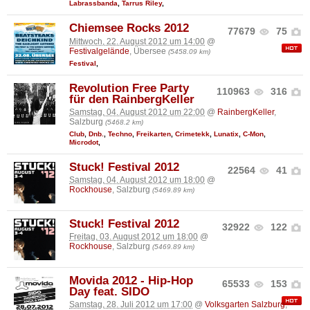
Labrassbanda
,
Tarrus Riley
,
Chiemsee Rocks 2012
77679
75
Mittwoch, 22. August 2012 um 14:00
@
Festivalgelände
, Übersee
(5458.09 km)
Festival
,
Revolution Free Party
110963
316
für den RainbergKeller
Samstag, 04. August 2012 um 22:00
@
RainbergKeller
,
Salzburg
(5468.2 km)
Club
,
Dnb.
,
Techno
,
Freikarten
,
Crimetekk
,
Lunatix
,
C-Mon
,
Microdot
,
Stuck! Festival 2012
22564
41
Samstag, 04. August 2012 um 18:00
@
Rockhouse
, Salzburg
(5469.89 km)
Stuck! Festival 2012
32922
122
Freitag, 03. August 2012 um 18:00
@
Rockhouse
, Salzburg
(5469.89 km)
Movida 2012 - Hip-Hop
65533
153
Day feat. SIDO
Samstag, 28. Juli 2012 um 17:00
@
Volksgarten Salzburg
,