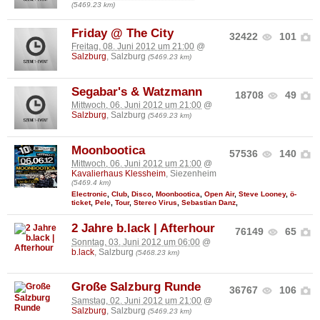
(5469.23 km)
Friday @ The City
32422
101
Freitag, 08. Juni 2012 um 21:00
@
Salzburg
, Salzburg
(5469.23 km)
Segabar's & Watzmann
18708
49
Mittwoch, 06. Juni 2012 um 21:00
@
Salzburg
, Salzburg
(5469.23 km)
Moonbootica
57536
140
Mittwoch, 06. Juni 2012 um 21:00
@
Kavalierhaus Klessheim
, Siezenheim
(5469.4 km)
Electronic
,
Club
,
Disco
,
Moonbootica
,
Open Air
,
Steve Looney
,
ö-
ticket
,
Pele
,
Tour
,
Stereo Virus
,
Sebastian Danz
,
2 Jahre b.lack | Afterhour
76149
65
Sonntag, 03. Juni 2012 um 06:00
@
b.lack
, Salzburg
(5468.23 km)
Große Salzburg Runde
36767
106
Samstag, 02. Juni 2012 um 21:00
@
Salzburg
, Salzburg
(5469.23 km)