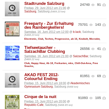
Stadtrunde Salzburg
24740
91
Freitag, 29. Juni 2012 um 21:00
@
Salzburg
, Salzburg
(5469.23 km)
Freeparty - Zur Erhaltung
75701
143
des Rainbergkellers!
Samstag, 16. Juni 2012 um 12:00
@
b.lack
, Salzburg
(5468.23 km)
Electronic
,
Club
,
Techno
,
Progressive
,
ab 16
,
Knobolt
,
Microdot
,
Tiefseetaucher -
26556
41
SalzachBar Clubbing
Samstag, 16. Juni 2012 um 21:00
@
SalzachBar
, Salzburg
(5469.22 km)
Club
,
Happy Hour
,
Ab 18
,
Freikarten
,
mks
,
Chill-Out-Area
,
Free
Snacks
,
AKAD FEST 2012-
81951
69
Colourful Ending
Freitag, 15. Juni 2012 um 18:00
@
Akademisches
Gymnasium Salzburg
, Salzburg
(5468 km)
Cirque de la nuit
91093
105
Freitag, 15. Juni 2012 um 20:00
@
Republic-Cafe
, Salzburg
(5468.85 km)