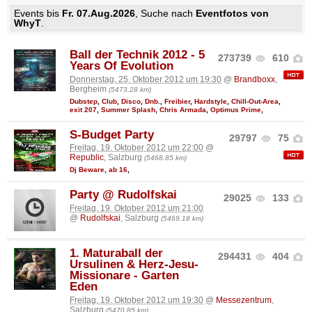
Events bis
Fr. 07.Aug.2026
, Suche nach
Eventfotos von
WhyT
.
Ball der Technik 2012 - 5
273739
610
Years Of Evolution
Donnerstag, 25. Oktober 2012 um 19:30
@
Brandboxx
,
Bergheim
(5473.28 km)
Dubstep
,
Club
,
Disco
,
Dnb.
,
Freibier
,
Hardstyle
,
Chill-Out-Area
,
exit 207
,
Summer Splash
,
Chris Armada
,
Optimus Prime
,
S-Budget Party
29797
75
Freitag, 19. Oktober 2012 um 22:00
@
Republic
, Salzburg
(5468.85 km)
Dj Beware
,
ab 16
,
Party @ Rudolfskai
29025
133
Freitag, 19. Oktober 2012 um 21:00
@
Rudolfskai
, Salzburg
(5469.18 km)
1. Maturaball der
294431
404
Ursulinen & Herz-Jesu-
Missionare - Garten
Eden
Freitag, 19. Oktober 2012 um 19:30
@
Messezentrum
,
Salzburg
(5470.85 km)