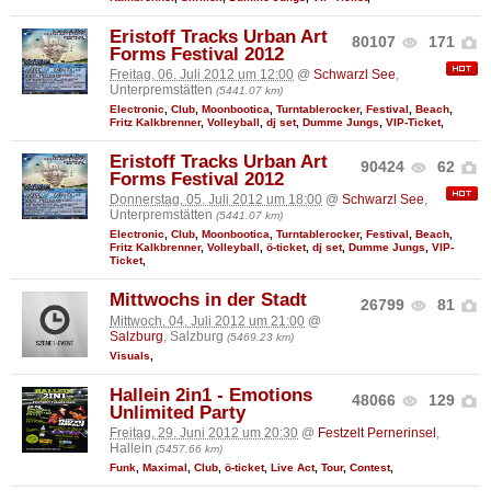
Eristoff Tracks Urban Art
80107
171
Forms Festival 2012
Freitag, 06. Juli 2012 um 12:00
@
Schwarzl See
,
Unterpremstätten
(5441.07 km)
Electronic
,
Club
,
Moonbootica
,
Turntablerocker
,
Festival
,
Beach
,
Fritz Kalkbrenner
,
Volleyball
,
dj set
,
Dumme Jungs
,
VIP-Ticket
,
Eristoff Tracks Urban Art
90424
62
Forms Festival 2012
Donnerstag, 05. Juli 2012 um 18:00
@
Schwarzl See
,
Unterpremstätten
(5441.07 km)
Electronic
,
Club
,
Moonbootica
,
Turntablerocker
,
Festival
,
Beach
,
Fritz Kalkbrenner
,
Volleyball
,
ö-ticket
,
dj set
,
Dumme Jungs
,
VIP-
Ticket
,
Mittwochs in der Stadt
26799
81
Mittwoch, 04. Juli 2012 um 21:00
@
Salzburg
, Salzburg
(5469.23 km)
Visuals
,
Hallein 2in1 - Emotions
48066
129
Unlimited Party
Freitag, 29. Juni 2012 um 20:30
@
Festzelt Pernerinsel
,
Hallein
(5457.66 km)
Funk
,
Maximal
,
Club
,
ö-ticket
,
Live Act
,
Tour
,
Contest
,