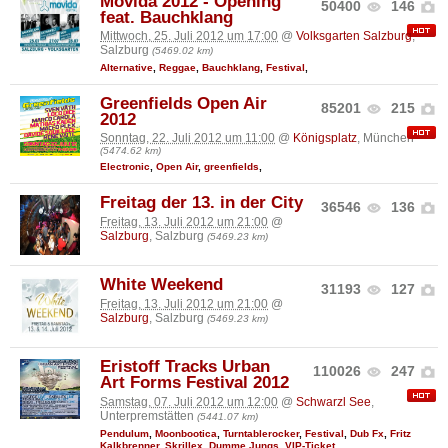
Movida 2012 - Opening
50400
146
feat. Bauchklang
Mittwoch, 25. Juli 2012 um 17:00
@
Volksgarten Salzburg
,
Salzburg
(5469.02 km)
Alternative
,
Reggae
,
Bauchklang
,
Festival
,
Greenfields Open Air
85201
215
2012
Sonntag, 22. Juli 2012 um 11:00
@
Königsplatz
, München
(5474.62 km)
Electronic
,
Open Air
,
greenfields
,
Freitag der 13. in der City
36546
136
Freitag, 13. Juli 2012 um 21:00
@
Salzburg
, Salzburg
(5469.23 km)
White Weekend
31193
127
Freitag, 13. Juli 2012 um 21:00
@
Salzburg
, Salzburg
(5469.23 km)
Eristoff Tracks Urban
110026
247
Art Forms Festival 2012
Samstag, 07. Juli 2012 um 12:00
@
Schwarzl See
,
Unterpremstätten
(5441.07 km)
Pendulum
,
Moonbootica
,
Turntablerocker
,
Festival
,
Dub Fx
,
Fritz
Kalkbrenner
,
Skrillex
,
Dumme Jungs
,
VIP-Ticket
,