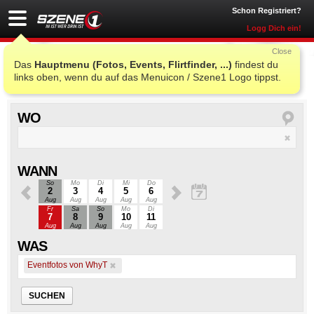
Schon Registriert?
Logg Dich ein!
Close
Da war die Party!
Das
Hauptmenu (Fotos, Events, Flirtfinder, ...)
findest du
links oben, wenn du auf das Menuicon / Szene1 Logo tippst.
WO
WANN
So
Mo
Di
Mi
Do
2
3
4
5
6
Aug
Aug
Aug
Aug
Aug
Fr
Sa
So
Mo
Di
7
8
9
10
11
Aug
Aug
Aug
Aug
Aug
WAS
Eventfotos von WhyT
SUCHEN