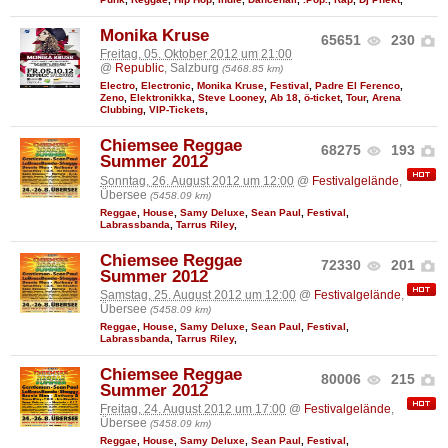
Monika Kruse
65651
230
Freitag, 05. Oktober 2012 um 21:00
@
Republic
, Salzburg
(5468.85 km)
Electro
,
Electronic
,
Monika Kruse
,
Festival
,
Padre El Ferenco
,
Zeno
,
Elektronikka
,
Steve Looney
,
Ab 18
,
ö-ticket
,
Tour
,
Arena
Clubbing
,
VIP-Tickets
,
Chiemsee Reggae
68275
193
Summer 2012
Sonntag, 26. August 2012 um 12:00
@
Festivalgelände
,
Übersee
(5458.09 km)
Reggae
,
House
,
Samy Deluxe
,
Sean Paul
,
Festival
,
Labrassbanda
,
Tarrus Riley
,
Chiemsee Reggae
72330
201
Summer 2012
Samstag, 25. August 2012 um 12:00
@
Festivalgelände
,
Übersee
(5458.09 km)
Reggae
,
House
,
Samy Deluxe
,
Sean Paul
,
Festival
,
Labrassbanda
,
Tarrus Riley
,
Chiemsee Reggae
80006
215
Summer 2012
Freitag, 24. August 2012 um 17:00
@
Festivalgelände
,
Übersee
(5458.09 km)
Reggae
,
House
,
Samy Deluxe
,
Sean Paul
,
Festival
,