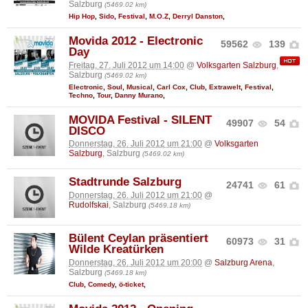
Salzburg
(5469.02 km)
Hip Hop
,
Sido
,
Festival
,
M.O.Z
,
Derryl Danston
,
Movida 2012 - Electronic
59562
139
Day
Freitag, 27. Juli 2012 um 14:00
@
Volksgarten Salzburg
,
Salzburg
(5469.02 km)
Electronic
,
Soul
,
Musical
,
Carl Cox
,
Club
,
Extrawelt
,
Festival
,
Techno
,
Tour
,
Danny Murano
,
MOVIDA Festival - SILENT
49907
54
DISCO
Donnerstag, 26. Juli 2012 um 21:00
@
Volksgarten
Salzburg
, Salzburg
(5469.02 km)
Stadtrunde Salzburg
24741
61
Donnerstag, 26. Juli 2012 um 21:00
@
Rudolfskai
, Salzburg
(5469.18 km)
Bülent Ceylan präsentiert
60973
31
Wilde Kreatürken
Donnerstag, 26. Juli 2012 um 20:00
@
Salzburg Arena
,
Salzburg
(5469.18 km)
Club
,
Comedy
,
ö-ticket
,