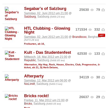
Segabar's of Salzburg
25630
79
Samstag, 02. Juni 2012 um 21:00
@
Salzburg
, Salzburg
(5469.23 km)
HTL Clubbing - Glowing
171534
332
Night
Samstag, 02. Juni 2012 um 21:00
@
Brandboxx
, Bergheim
(5473.28 km)
Freikarten
,
ab 16
,
Kult - Das Studentenfest
62530
133
Mittwoch, 16. Mai 2012 um 21:00
@
Republic
, Salzburg
(5468.85 km)
Alternative
,
Hip Hop
,
Rock
,
House
,
Electro
,
Club
,
Progressive
,
ö-
ticket
,
ab 21
,
Dj Herb Delano
,
Afterparty
34119
30
Samstag, 12. Mai 2012 um 06:00
@
NoLimit!
, Salzburg
(5469.5 km)
Bricks rockt!
26637
29
Freitag, 11. Mai 2012 um 21:00
@
Bricks
, Salzburg
(5469.05 km)
Rock
,