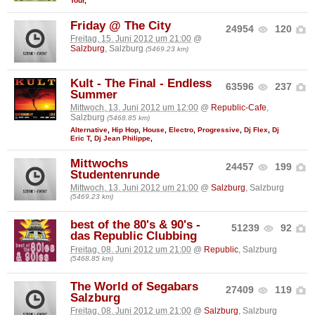
Tour
,
Friday @ The City
24954
120
Freitag, 15. Juni 2012 um 21:00
@
Salzburg
, Salzburg
(5469.23 km)
Kult - The Final - Endless
63596
237
Summer
Mittwoch, 13. Juni 2012 um 12:00
@
Republic-Cafe
,
Salzburg
(5468.85 km)
Alternative
,
Hip Hop
,
House
,
Electro
,
Progressive
,
Dj Flex
,
Dj
Eric T
,
Dj Jean Philippe
,
Mittwochs
24457
199
Studentenrunde
Mittwoch, 13. Juni 2012 um 21:00
@
Salzburg
, Salzburg
(5469.23 km)
best of the 80's & 90's -
51239
92
das Republic Clubbing
Freitag, 08. Juni 2012 um 21:00
@
Republic
, Salzburg
(5468.85 km)
The World of Segabars
27409
119
Salzburg
Freitag, 08. Juni 2012 um 21:00
@
Salzburg
, Salzburg