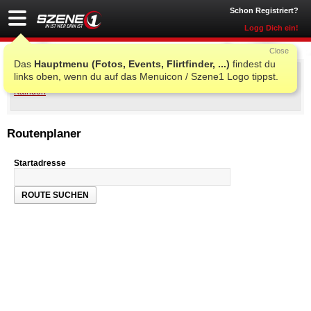
Schon Registriert?
Logg Dich ein!
Close
Das
Hauptmenu (Fotos, Events, Flirtfinder, ...)
findest du
Sunflowerparty Kaindorf
links oben, wenn du auf das Menuicon / Szene1 Logo tippst.
Niehsner Weg 1
,
8224
-
Hartl
Routenplaner
Startadresse
ROUTE SUCHEN