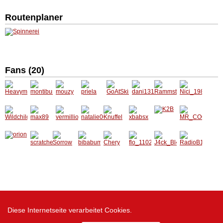
Routenplaner
Fans (20)
Heavy
montib
mouzy
priela
GoAtSk
dani131
Ramms
Nici_19
maxx
urns
in
188
tein
88
Wildchil
max89
vermilli
natalie0
Knuffel
xbabsx
K2B
MR_CO
d666
on
02
OL
orion
scratch
Sorrow
bibabu
Chery
flo_110
J4ck_B
RadioB
er
msbien
2
l4ck
138
e
Diese Internetseite verarbeitet Cookies.