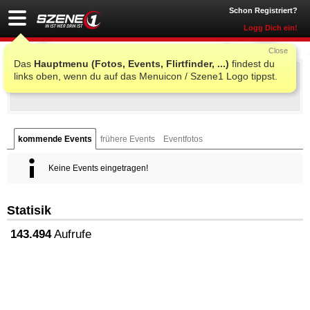
Schon Registriert?
Logg Dich ein!
Close
Das
Hauptmenu (Fotos, Events, Flirtfinder, ...)
findest du
Spinnerei
links oben, wenn du auf das Menuicon / Szene1 Logo tippst.
Fabrikstraße
,
4050
-
Traun
kommende Events
frühere Events
Eventfotos
Keine Events eingetragen!
Statisik
143.494
Aufrufe