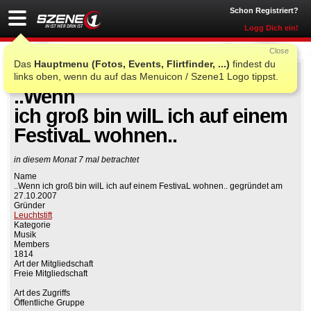
Schon Registriert?
Logg Dich ein!
Close
Das
Hauptmenu (Fotos, Events, Flirtfinder, ...)
findest du
links oben, wenn du auf das Menuicon / Szene1 Logo tippst.
Auf Facebook teilen
Gruppe beitreten
..Wenn
ich groß bin wilL ich auf einem
FestivaL wohnen..
in diesem Monat 7 mal betrachtet
Name
..Wenn ich groß bin wilL ich auf einem FestivaL wohnen.. gegründet am
27.10.2007
Gründer
Leuchtstift
Kategorie
Musik
Members
1814
Art der Mitgliedschaft
Freie Mitgliedschaft
Art des Zugriffs
Öffentliche Gruppe