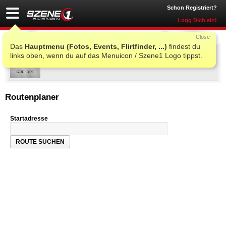
Schon Registriert?
Logg Dich ein!
Close
Das
Hauptmenu (Fotos, Events, Flirtfinder, ...)
findest du
X-Plosion 2026
links oben, wenn du auf das Menuicon / Szene1 Logo tippst.
Sa., 25. Jul. 2026 20:00
@
Stockschützenhalle
, Unterhart
Routenplaner
Startadresse
ROUTE SUCHEN