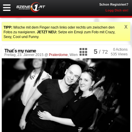
Schon Registriert?
Logg Dich ein!
X
TIPP:
Wische mit dem Finger nach links oder rechts um zwischen den
Fotos zu navigieren.
JETZT NEU:
Setze ein Emoji zum Foto mit Crazy,
Sexy, Cool und Funny.
0
Actions
5
That´s my name
/ 72
535
Views
Freitag, 23. Jänner 2015 @
Praterdome
, Wien