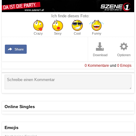
Ich finde dieses Foto:
Crazy
Sexy
Cool
Funny
Share
Download
Optionen
0
Kommentare
und
0
Emojis
Online Singles
Emojis