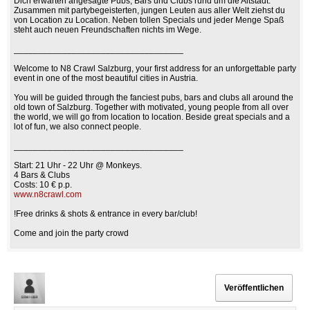
Dich erwarten angesagte Pubs, Bars und Clubs rund um die Altstadt.
Zusammen mit partybegeisterten, jungen Leuten aus aller Welt ziehst du
von Location zu Location. Neben tollen Specials und jeder Menge Spaß
steht auch neuen Freundschaften nichts im Wege.
___________________________________
Welcome to N8 Crawl Salzburg, your first address for an unforgettable party
event in one of the most beautiful cities in Austria.
You will be guided through the fanciest pubs, bars and clubs all around the
old town of Salzburg. Together with motivated, young people from all over
the world, we will go from location to location. Beside great specials and a
lot of fun, we also connect people.
___________________________________
Start: 21 Uhr - 22 Uhr @ Monkeys.
4 Bars & Clubs
Costs: 10 € p.p.
www.n8crawl.com
!Free drinks & shots & entrance in every bar/club!
Come and join the party crowd