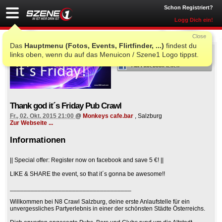
Schon Registriert?
Logg Dich ein!
Close
Das
Hauptmenu (Fotos, Events, Flirtfinder, ...)
findest du
ICH WAR AUCH DORT
links oben, wenn du auf das Menuicon / Szene1 Logo tippst.
Auf Facebook teilen
Thank god it´s Friday Pub Crawl
Fr., 02. Okt. 2015 21:00
@
Monkeys cafe.bar
, Salzburg
Zur Webseite ...
Informationen
|| Special offer: Register now on facebook and save 5 €! ||
LIKE & SHARE the event, so that it´s gonna be awesome!!
___________________________________
Willkommen bei N8 Crawl Salzburg, deine erste Anlaufstelle für ein
unvergessliches Partyerlebnis in einer der schönsten Städte Österreichs.