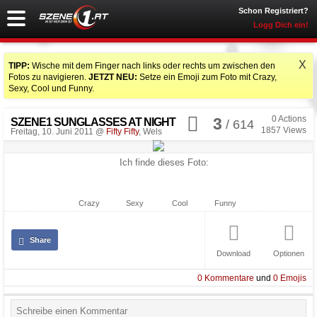
Schon Registriert?
Logg Dich ein!
X
TIPP:
Wische mit dem Finger nach links oder rechts um zwischen den
Fotos zu navigieren.
JETZT NEU:
Setze ein Emoji zum Foto mit Crazy,
Sexy, Cool und Funny.
0
Actions
3
SZENE1 SUNGLASSES AT NIGHT
/ 614
1857
Views
Freitag, 10. Juni 2011 @
Fifty Fifty
, Wels
Ich finde dieses Foto:
Crazy
Sexy
Cool
Funny
Share
Download
Optionen
0
Kommentare
und
0
Emojis